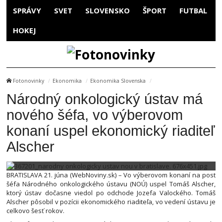
SPRÁVY
SVET
SLOVENSKO
ŠPORT
FUTBAL
HOKEJ
Fotonovinky
Ekonomika
Ekonomika Slovenska
Národný onkologický ústav má
nového šéfa, vo výberovom
konaní uspel ekonomický riaditeľ
Alscher
BRATISLAVA 21. júna (WebNoviny.sk) – Vo výberovom konaní na post
šéfa Národného onkologického ústavu (NOÚ) uspel Tomáš Alscher,
ktorý ústav dočasne viedol po odchode Jozefa Valockého. Tomáš
Alscher pôsobil v pozícii ekonomického riaditeľa, vo vedení ústavu je
celkovo šesť rokov.