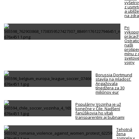
vyšetro
z usmrt
a ublíž
na zdra
Pri
výkopo
prácach
Ostrati
našli
protipe
mínu z 
svetove
vojny
Borussia Dortmund
stavila na mladosť.
Angažovala
tínedžera za 30
miliónov eur
Populárny Vozinha je už
konečne v Čile. Nadšení
fanúšikovia ho vítali
transparentmi aj bubnami
Tehotná
žena
zomrela v