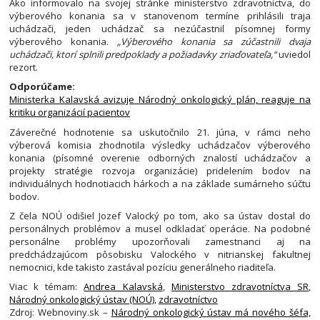
Ako informovalo na svojej stránke ministerstvo zdravotníctva, do
výberového konania sa v stanovenom termíne prihlásili traja
uchádzači, jeden uchádzač sa nezúčastnil písomnej formy
výberového konania.
„Výberového konania sa zúčastnili dvaja
uchádzači, ktorí splnili predpoklady a požiadavky zriaďovateľa,“
uviedol
rezort.
Odporúčame:
Ministerka Kalavská avizuje Národný onkologický plán, reaguje na
kritiku organizácií pacientov
Záverečné hodnotenie sa uskutočnilo 21. júna, v rámci neho
výberová komisia zhodnotila výsledky uchádzačov výberového
konania (písomné overenie odborných znalostí uchádzačov a
projekty stratégie rozvoja organizácie) pridelením bodov na
individuálnych hodnotiacich hárkoch a na základe sumárneho súčtu
bodov.
Z čela NOÚ odišiel Jozef Valocký po tom, ako sa ústav dostal do
personálnych problémov a musel odkladať operácie. Na podobné
personálne problémy upozorňovali zamestnanci aj na
predchádzajúcom pôsobisku Valockého v nitrianskej fakultnej
nemocnici, kde takisto zastával pozíciu generálneho riaditeľa.
Viac k témam:
Andrea Kalavská
,
Ministerstvo zdravotníctva SR
,
Národný onkologický ústav (NOÚ)
,
zdravotníctvo
Zdroj: Webnoviny.sk –
Národný onkologický ústav má nového šéfa,