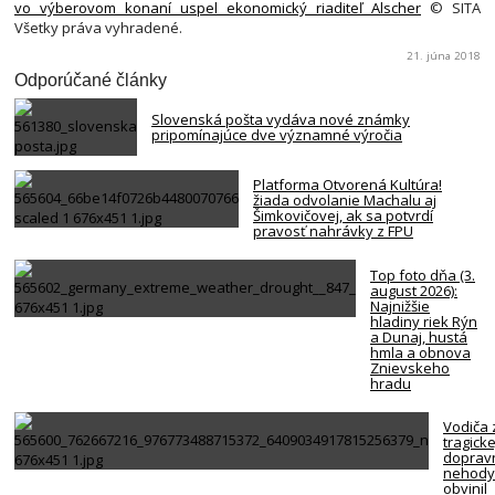
vo výberovom konaní uspel ekonomický riaditeľ Alscher
© SITA
Všetky práva vyhradené.
21. júna 2018
Odporúčané články
Slovenská pošta vydáva nové známky
pripomínajúce dve významné výročia
Platforma Otvorená Kultúra!
žiada odvolanie Machalu aj
Šimkovičovej, ak sa potvrdí
pravosť nahrávky z FPU
Top foto dňa (3.
august 2026):
Najnižšie
hladiny riek Rýn
a Dunaj, hustá
hmla a obnova
Znievskeho
hradu
Vodiča 
tragicke
doprav
nehody
obvinil