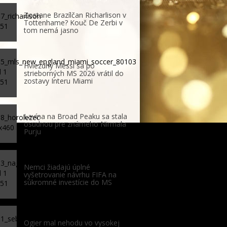
Zostane Brazílčan Richarlison v
Tottenhame? Kouč De Zerbi v
tom nemá jasno
Hviezdny Messi sa po
strieborných MS 2026 vrátil do
zostavy Interu Miami
Lavína na Broad Peaku sa stala
osudnou pre známeho Nirmala
Purju
Nemci žiadajú úplné
vyšetrovanie návrhu FIFA na
súkromné investície do MS
Ogier mal nehodu vo vysokej