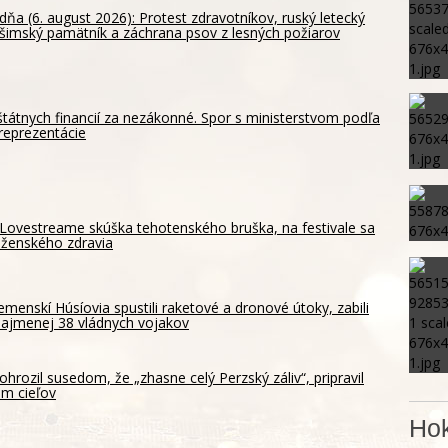
dňa (6. august 2026): Protest zdravotníkov, ruský letecký
ošimský pamätník a záchrana psov z lesných požiarov
štátnych financií za nezákonné. Spor s ministerstvom podľa
reprezentácie
Lovestreame skúška tehotenského bruška, na festivale sa
 ženského zdravia
emenskí Húsíovia spustili raketové a dronové útoky, zabili
ajmenej 38 vládnych vojakov
ohrozil susedom, že „zhasne celý Perzský záliv“, pripravil
m cieľov
Hok