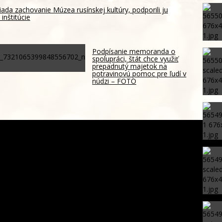
ada zachovanie Múzea rusínskej kultúry, podporili ju
inštitúcie
Podpísanie memoranda o
spolupráci, štát chce využiť
prepadnutý majetok na
potravinovú pomoc pre ľudí v
núdzi – FOTO