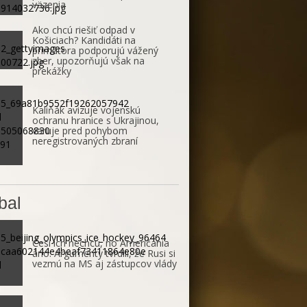
väzenia
Ako chcú riešiť odpad v
Košiciach? Kandidáti na
primátora podporujú vážený
zber, upozorňujú však na
prekážky
Kaliňák avizuje vojenskú
ochranu hranice s Ukrajinou,
varuje pred pohybom
neregistrovaných zbraní
bal
Česi ich nechcú, no Američania
áno. Argumenty tvrdili, že Rusi si
vezmú na MS aj zástupcov vlády