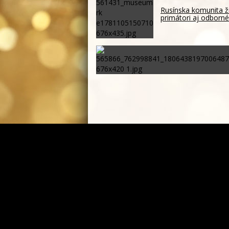
Rusínska komunita ži
primátori aj odborné 