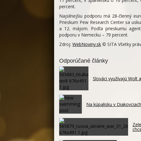
17 percent, v Španielsku o 16 percent,
percent.
Najsilnejšiu podporu má 28-členný eur
Prieskum Pew Research Center sa uskut
a 12. májom. Podľa prieskumu agentú
podporu v Nemecku – 79 percent.
Zdroj:
WebNoviny.sk
© SITA Všetky práv
Odporúčané články
Slováci využívajú Wolt 
Na kúpalisku v Diakovciach
Zele
chc