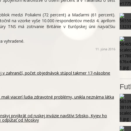
 v Spojenom kráľovstve o osem percent a v Taliansku o šesť
oblok medzi Poliakmi (72 percent) a Maďarmi (61 percent).
očnil na vzorke vyše 10.000 respondentov medzi 4. aprílom
ry TNS má zotrvanie Británie v Európskej únii najväčšiu
a vyhradené.
11. júna 2016
aj v zahraničí, počet objednávok stúpol takmer 17-násobne
Fut
 mali viacerí ľudia zdravotné problémy, unikla neznáma látka
nskyj prvýkrát od ruskej invázie navštívi Srbsko, Kyjev ho
e odpútať od Moskvy