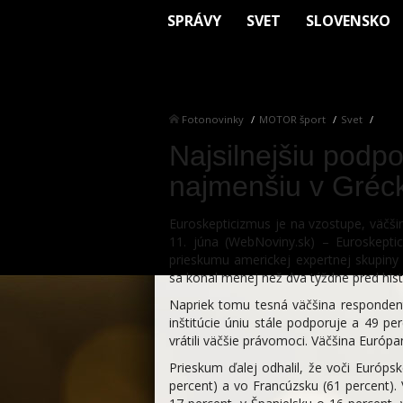
SPRÁVY
SVET
SLOVENSKO
Fotonovinky
MOTOR šport
Svet
Najsilnejšiu podp
najmenšiu v Gréc
Euroskepticizmus je na vzostupe, väčši
11. júna (WebNoviny.sk) – Euroskepti
prieskumu americkej expertnej skupiny
sa konal menej než dva týždne pred hist
Napriek tomu tesná väčšina respondent
inštitúcie úniu stále podporuje a 49 pe
vrátili väčšie právomoci. Väčšina Európan
Prieskum ďalej odhalil, že voči Európs
percent) a vo Francúzsku (61 percent).