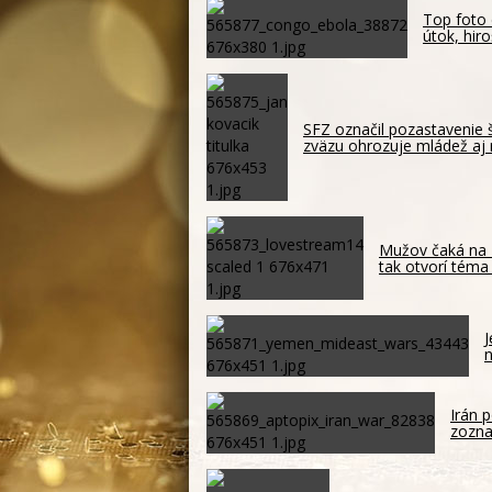
Top foto 
útok, hir
SFZ označil pozastavenie 
zväzu ohrozuje mládež aj 
Mužov čaká na 
tak otvorí téma
J
n
Irán p
zozna