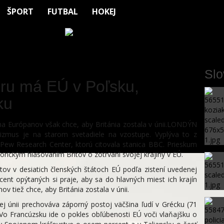
ŠPORT
FUTBAL
HOKEJ
Sl
oru má EÚ v Poľsku,
ku
na Európanov však chce, aby Británia zostala v únii.LONDÝN
cizmus je na starom svetadiele na vzostupe. Vyplýva to z
 Pew Research Center, ktorú citovala stanica BBC. Prieskum
orickým hlasovaním Britov o zotrvaní svojej krajiny v EÚ.
ov v desiatich členských štátoch EÚ podľa zistení uvedenej
rcent opýtaných si praje, aby sa do hlavných miest ich krajín
ov tiež chce, aby Británia zostala v únii.
kej únii prechováva záporný postoj väčšina ľudí v Grécku (71
 Vo Francúzsku ide o pokles obľúbenosti EÚ voči vlaňajšku o