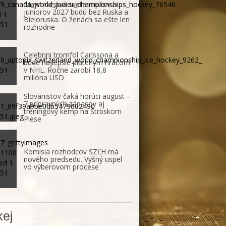
Majstrovstvá sveta mužov a
juniorov 2027 budú bez Ruska a
Bieloruska. O ženách sa ešte len
rozhodne
Celebrini tromfol Carlssona a
bude najlepšie plateným hráčom
v NHL. Ročne zarobí 18,8
milióna USD
Slovanistov čaká horúci august –
7 prípravných zápasov aj
tréningový kemp na Štrbskom
Plese
Komisia rozhodcov SZĽH má
nového predsedu. Vyšný uspel
vo výberovom procese
ej