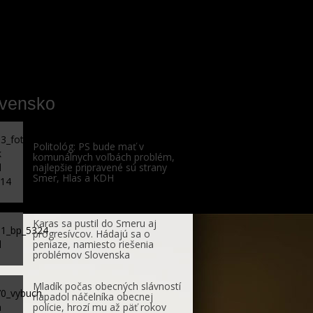
ovensko
Politológ: PS bude mať v
komunálnych voľbách problém,
najlepšie pripravené sú strany
Smer, Hlas a KDH
Karas sa pustil do Smeru aj
progresívcov. Hádajú sa o
peniaze, namiesto riešenia
problémov Slovenska
Mladík počas obecných slávností
napadol náčelníka obecnej
polície, hrozí mu až päť rokov