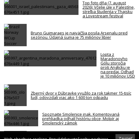
Top foto dňa (7. august
2026): Včelie úle v Palestíne,
streľba študenta v Thajsku
a Lovestream festival
Bruno Guimaraes je najväčšia posila Arsenalu pred
sezónou. Údajná suma je 75 miliónov libier
Lopta z
Maradonovho
Gólu storočia
proti Anglicku je
na predaj. Odhad
je 10 miliónov USD
Zberný dvor v Dúbravke využilo za rok takmer 15-tisíc
ľudí, odovzdali viac ako 1 600 ton odpadu
Spoznajte Smolenice inak. Komentovaná
prehliadka odhalí históriu obce, Molpír aj
Smolenický zámok
Za smrťou hráča NBA z Memphisu je kokaín a heroín.
Zavrieť
Web obsahuje cookies. Prevádzkovateľ webu nezbiera