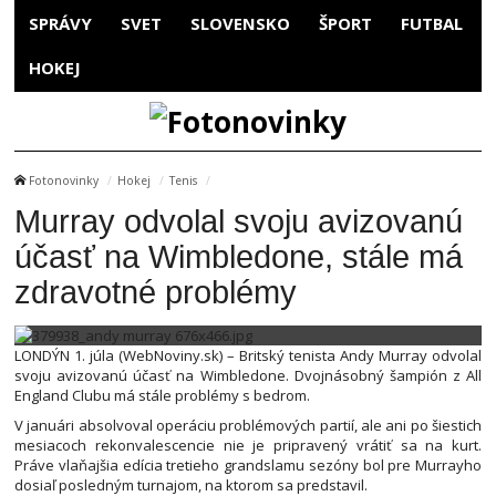
SPRÁVY
SVET
SLOVENSKO
ŠPORT
FUTBAL
HOKEJ
Fotonovinky
Hokej
Tenis
Murray odvolal svoju avizovanú
účasť na Wimbledone, stále má
zdravotné problémy
LONDÝN 1. júla (WebNoviny.sk) – Britský tenista Andy Murray odvolal
svoju avizovanú účasť na Wimbledone. Dvojnásobný šampión z All
England Clubu má stále problémy s bedrom.
V januári absolvoval operáciu problémových partií, ale ani po šiestich
mesiacoch rekonvalescencie nie je pripravený vrátiť sa na kurt.
Práve vlaňajšia edícia tretieho grandslamu sezóny bol pre Murrayho
dosiaľ posledným turnajom, na ktorom sa predstavil.