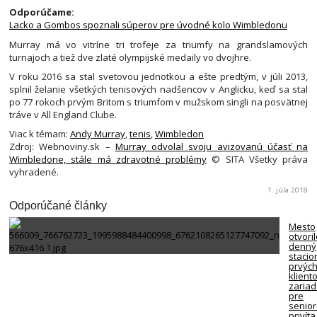
Odporúčame:
Lacko a Gombos spoznali súperov pre úvodné kolo Wimbledonu
Murray má vo vitríne tri trofeje za triumfy na grandslamových
turnajoch a tiež dve zlaté olympijské medaily vo dvojhre.
V roku 2016 sa stal svetovou jednotkou a ešte predtým, v júli 2013,
splnil želanie všetkých tenisových nadšencov v Anglicku, keď sa stal
po 77 rokoch prvým Britom s triumfom v mužskom singli na posvätnej
tráve v All England Clube.
Viac k témam:
Andy Murray
,
tenis
,
Wimbledon
Zdroj: Webnoviny.sk –
Murray odvolal svoju avizovanú účasť na
Wimbledone, stále má zdravotné problémy
© SITA Všetky práva
vyhradené.
1. júla 2018
Odporúčané články
Mesto
otvori
denný
stacio
prvýc
klient
zariad
pre
senio
privíta