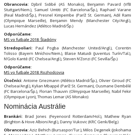
Obrancovia:
Djibril Sidibé (AS Monako), Benjamin Pavard (VfB
Stuttgart/Nem.), Samuel Umtiti (FC Barcelona/Šp.), Raphael Varane
(Real Madrid/Šp.), Presnel Kimpembe (Paríž St. Germain), Adil Rami
(Olympique Marseille), Benjamin Mendy (Manchester City/Angl.),
Lucas Hernández (Atlético Madrid/Šp.)
Odporúčame:
MS vo futbale 2018: Štadióny
Stredopoliari:
Paul Pogba (Manchester United/Angl.), Corentin
Tolisso (Bayern Mníchov/Nem.), Blaise Matuidi (Juventus Turín/Tal.),
N’Golo Kanté (FC Chelsea/Angl.), Steven N’Zonzi (FC Sevilla/Šp.)
Odporúčame:
MS vo futbale 2018: Rozhodcovia
Útočníci:
Antoine Griezmann (Atlético Madrid/Šp.), Olivier Giroud (FC
Chelsea/Angl.), Kylian Mbappé (Paríž St. Germain), Ousmane Dembélé
(FC Barcelona/Šp.), Florian Thauvin (Olmypique Marseille), Nabil Fekir
(Olympique Lyon), Thomas Lemar (AS Monako)
Nominácia Austrálie
Brankári:
Brad Jones (Feyenoord Rotterdam/Hol.), Mathew Ryan
(Brighton & Hove Albion/Angl.), Danny Vukovic (KRC Genk/Belg.)
Obrancovia:
Aziz Behich (Bursaspor/Tur.), Milos Degenek (Jokohama