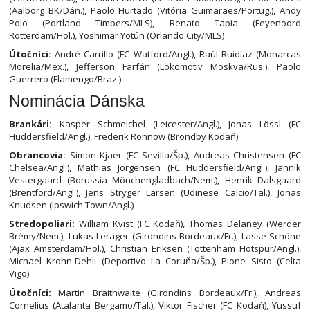
(Aalborg BK/Dán.), Paolo Hurtado (Vitória Guimaraes/Portug.), Andy
Polo (Portland Timbers/MLS), Renato Tapia (Feyenoord
Rotterdam/Hol.), Yoshimar Yotún (Orlando City/MLS)
Útočníci:
André Carrillo (FC Watford/Angl.), Raúl Ruidíaz (Monarcas
Morelia/Mex.), Jefferson Farfán (Lokomotiv Moskva/Rus.), Paolo
Guerrero (Flamengo/Braz.)
Nominácia Dánska
Brankári:
Kasper Schmeichel (Leicester/Angl.), Jonas Lössl (FC
Huddersfield/Angl.), Frederik Rönnow (Bröndby Kodaň)
Obrancovia:
Simon Kjaer (FC Sevilla/Šp.), Andreas Christensen (FC
Chelsea/Angl.), Mathias Jörgensen (FC Huddersfield/Angl.), Jannik
Vestergaard (Borussia Mönchengladbach/Nem.), Henrik Dalsgaard
(Brentford/Angl.), Jens Stryger Larsen (Udinese Calcio/Tal.), Jonas
Knudsen (Ipswich Town/Angl.)
Stredopoliari:
William Kvist (FC Kodaň), Thomas Delaney (Werder
Brémy/Nem.), Lukas Lerager (Girondins Bordeaux/Fr.), Lasse Schöne
(Ajax Amsterdam/Hol.), Christian Eriksen (Tottenham Hotspur/Angl.),
Michael Krohn-Dehli (Deportivo La Coruňa/Šp.), Pione Sisto (Celta
Vigo)
Útočníci:
Martin Braithwaite (Girondins Bordeaux/Fr.), Andreas
Cornelius (Atalanta Bergamo/Tal.), Viktor Fischer (FC Kodaň), Yussuf