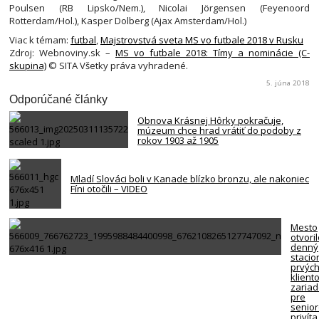
Poulsen (RB Lipsko/Nem.), Nicolai Jörgensen (Feyenoord
Rotterdam/Hol.), Kasper Dolberg (Ajax Amsterdam/Hol.)
Viac k témam:
futbal
,
Majstrovstvá sveta MS vo futbale 2018 v Rusku
Zdroj: Webnoviny.sk –
MS vo futbale 2018: Tímy a nominácie (C-
skupina)
© SITA Všetky práva vyhradené.
5. júna 2018
Odporúčané články
Obnova Krásnej Hôrky pokračuje,
múzeum chce hrad vrátiť do podoby z
rokov 1903 až 1905
Mladí Slováci boli v Kanade blízko bronzu, ale nakoniec
Fíni otočili – VIDEO
Mesto
otvori
denný
stacio
prvýc
klient
zariad
pre
senio
privíta