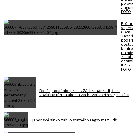
polovi
august
FOTO
Požiar
vojen
obvod
Záhorí
podari
dosta
kontro
na mie
zasah
desiat
ľudí –
FOTO
Radšej nosiť ako prosiť. Záchranár radí, čo si
zbaliť na túru a ako sa zachovať v krízovej situácii
Japonské slnko zabilo statného ragbystu z Fidži