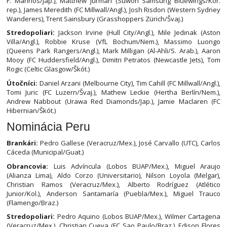
F. Marinos/Jap.), Matthew Jurman (Suwon Samsung Bluewings/Kór.
rep.), James Meredith (FC Millwall/Angl.), Josh Risdon (Western Sydney
Wanderers), Trent Sainsbury (Grasshoppers Zürich/Švaj.)
Stredopoliari:
Jackson Irvine (Hull City/Angl.), Mile Jedinak (Aston
Villa/Angl.), Robbie Kruse (VfL Bochum/Nem.), Massimo Luongo
(Queens Park Rangers/Angl.), Mark Milligan (Al-Ahli/S. Arab.), Aaron
Mooy (FC Huddersfield/Angl.), Dimitri Petratos (Newcastle Jets), Tom
Rogic (Celtic Glasgow/Škót.)
Útočníci:
Daniel Arzani (Melbourne City), Tim Cahill (FC Millwall/Angl.),
Tomi Juric (FC Luzern/Švaj.), Mathew Leckie (Hertha Berlín/Nem.),
Andrew Nabbout (Urawa Red Diamonds/Jap.), Jamie Maclaren (FC
Hibernian/Škót.)
Nominácia Peru
Brankári:
Pedro Gallese (Veracruz/Mex.), José Carvallo (UTC), Carlos
Cáceda (Municipal/Guat.)
Obrancovia:
Luis Advíncula (Lobos BUAP/Mex.), Miguel Araujo
(Alianza Lima), Aldo Corzo (Universitario), Nilson Loyola (Melgar),
Christian Ramos (Veracruz/Mex.), Alberto Rodríguez (Atlético
Junior/Kol.), Anderson Santamaría (Puebla/Mex.), Miguel Trauco
(Flamengo/Braz.)
Stredopoliari:
Pedro Aquino (Lobos BUAP/Mex.), Wilmer Cartagena
(Veracruz/Mex.), Christian Cueva (FC Sao Paulo/Braz.), Edison Flores