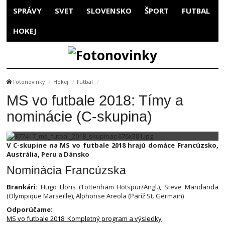
SPRÁVY
SVET
SLOVENSKO
ŠPORT
FUTBAL
HOKEJ
Fotonovinky
Hokej
Futbal
MS vo futbale 2018: Tímy a
nominácie (C-skupina)
V C-skupine na MS vo futbale 2018 hrajú domáce Francúzsko,
Austrália, Peru a Dánsko
Nominácia Francúzska
Brankári:
Hugo Lloris (Tottenham Hotspur/Angl.), Steve Mandanda
(Olympique Marseille), Alphonse Areola (Paríž St. Germain)
Odporúčame:
MS vo futbale 2018: Kompletný program a výsledky