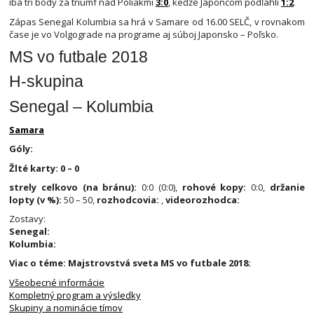
iba tri body za triumf nad Poliakmi
3:0
, keďže Japoncom podľahli
1:2
Zápas Senegal Kolumbia sa hrá v Samare od 16.00 SELČ, v rovnakom
čase je vo Volgograde na programe aj súboj Japonsko – Poľsko.
MS vo futbale 2018
H-skupina
Senegal – Kolumbia
Samara
Góly:
Žlté karty: 0 – 0
strely celkovo (na bránu):
0:0 (0:0),
rohové kopy:
0:0,
držanie
lopty (v %):
50 – 50,
rozhodcovia:
,
videorozhodca:
Zostavy:
Senegal:
Kolumbia:
Viac o téme: Majstrovstvá sveta MS vo futbale 2018:
Všeobecné informácie
Kompletný program a výsledky
Skupiny a nominácie tímov