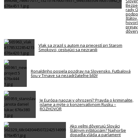
Slove
Bezpe
rady 
podpor
štátov
hovorí
preja
dôver
Vlak sa zrazil s autom na priecestí pri Starom
Smokovci, cestujúci sa nezranili
Ronaldinho posiela pozdrav na Slovensko. Futbalová
šou v Trnave sa nezadržateľne blíži!
Je Európa naozaj v ohrození? Pravda o kriminalite,
islame a mýte o konzervatívnom Rusku –
ROZHOVOR
Ako veľmi dôverujú Slováci
štátnym inštitúciám? Najhoršie
dopadla vláda a parlament