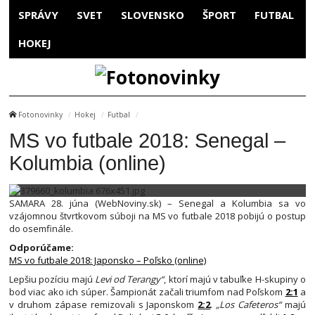
SPRÁVY
SVET
SLOVENSKO
ŠPORT
FUTBAL
HOKEJ
Fotonovinky
Hokej
Futbal
MS vo futbale 2018: Senegal –
Kolumbia (online)
SAMARA 28. júna (WebNoviny.sk) – Senegal a Kolumbia sa vo
vzájomnou štvrtkovom súboji na MS vo futbale 2018 pobijú o postup
do osemfinále.
Odporúčame:
MS vo futbale 2018: Japonsko – Poľsko (online)
Lepšiu pozíciu majú
Levi od Terangy“
, ktorí majú v tabuľke H-skupiny o
bod viac ako ich súper. Šampionát začali triumfom nad Poľskom
2:1
a
v druhom zápase remizovali s Japonskom
2:2
.
„Los Cafeteros“
majú