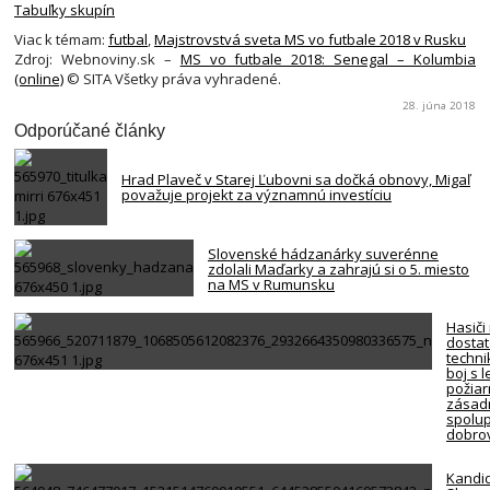
Tabuľky skupín
Viac k témam:
futbal
,
Majstrovstvá sveta MS vo futbale 2018 v Rusku
Zdroj: Webnoviny.sk –
MS vo futbale 2018: Senegal – Kolumbia
(online)
© SITA Všetky práva vyhradené.
28. júna 2018
Odporúčané články
Hrad Plaveč v Starej Ľubovni sa dočká obnovy, Migaľ
považuje projekt za významnú investíciu
Slovenské hádzanárky suverénne
zdolali Maďarky a zahrajú si o 5. miesto
na MS v Rumunsku
Hasiči
dosta
techni
boj s 
požiar
zásadn
spolup
dobro
Kandi