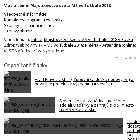
Viac o téme: Majstrovstvá sveta MS vo futbale 2018:
Všeobecné informácie
Kompletný program a výsledky
Skupiny a nominácie tímov
Tabuľky skupín
Viac k témam:
futbal
,
Majstrovstvá sveta MS vo futbale 2018 v Rusku
Zdroj: Webnoviny.sk –
MS vo futbale 2018: Nigéria – Argentína (online)
© SITA Všetky práva vyhradené.
26. júna 2018
Odporúčané články
Hrad Plaveč v Starej Ľubovni sa dočká obnovy, Migaľ
považuje projekt za významnú investíciu
Slovenské hádzanárky suverénne
zdolali Maďarky a zahrajú si o 5. miesto
na MS v Rumunsku
Hasiči
dosta
techni
boj s 
požiar