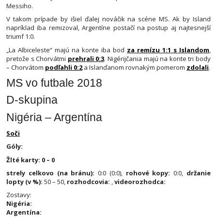
Messiho.
V takom prípade by išiel ďalej nováčik na scéne MS. Ak by Island
napríklad iba remizoval, Argentíne postačí na postup aj najtesnejší
triumf 1:0.
„La Albiceleste“ majú na konte iba bod
za remízu 1:1 s Islandom
,
pretože s Chorvátmi
prehrali 0:3
. Nigérijčania majú na konte tri body
– Chorvátom
podľahli 0:2
a Islanďanom rovnakým pomerom
zdolali
.
MS vo futbale 2018
D-skupina
Nigéria – Argentína
Soči
Góly:
Žlté karty: 0 – 0
strely celkovo (na bránu):
0:0 (0:0),
rohové kopy:
0:0,
držanie
lopty (v %):
50 – 50,
rozhodcovia:
,
videorozhodca:
Zostavy:
Nigéria:
Argentína: