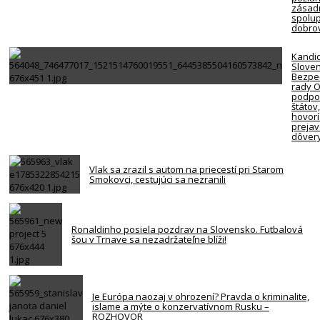
zásadn
spolup
dobro
Kandi
Slove
Bezpe
rady 
podpor
štátov
hovorí
preja
dôver
Vlak sa zrazil s autom na priecestí pri Starom
Smokovci, cestujúci sa nezranili
Ronaldinho posiela pozdrav na Slovensko. Futbalová
šou v Trnave sa nezadržateľne blíži!
Je Európa naozaj v ohrození? Pravda o kriminalite,
islame a mýte o konzervatívnom Rusku –
ROZHOVOR