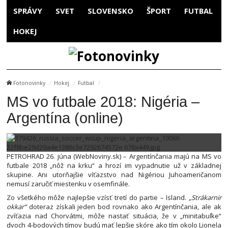
SPRÁVY
SVET
SLOVENSKO
ŠPORT
FUTBAL
HOKEJ
Fotonovinky
Hokej
Futbal
MS vo futbale 2018: Nigéria –
Argentína (online)
PETROHRAD 26. júna (WebNoviny.sk) – Argentínčania majú na MS vo
futbale 2018 „nôž na krku“ a hrozí im vypadnutie už v základnej
skupine. Ani utorňajšie víťazstvo nad Nigériou Juhoameričanom
nemusí zaručiť miestenku v osemfinále.
Zo všetkého môže najlepšie vzísť tretí do partie – Island.
„Strákarnir
okkar“
doteraz získali jeden bod rovnako ako Argentínčania, ale ak
zvíťazia nad Chorvátmi, môže nastať situácia, že v „minitabuľke“
dvoch 4-bodových tímov budú mať lepšie skóre ako tím okolo Lionela