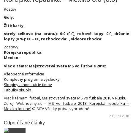
Rostov
Góly:
Žlté karty:
strely celkovo (na bránu): 0:0
(0:0),
rohové kopy: 0
:0,
držanie
lopty (v %):
00 – 00,
rozhodcovia:
,
videorozhodca:
Zostavy:
Kórejská republika:
Mexiko:
Viac o téme: Majstrovstvá sveta MS vo futbale 2018:
Všeobecné informácie
Kompletný program a výsledky
Skupiny a nominácie tímov
Tabuľky skupín
Viac k témam:
futbal
,
Majstrovstvá sveta MS vo futbale 2018 v Rusku
Zdroj: Webnoviny.sk –
MS vo futbale 2018: Kórejská republika –
Mexiko (online)
© SITA Všetky práva vyhradené.
23. júna 2018
Odporúčané články