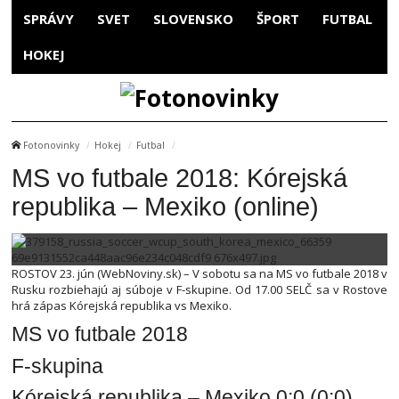
SPRÁVY
SVET
SLOVENSKO
ŠPORT
FUTBAL
HOKEJ
Fotonovinky
Hokej
Futbal
MS vo futbale 2018: Kórejská
republika – Mexiko (online)
ROSTOV 23. jún (WebNoviny.sk) – V sobotu sa na MS vo futbale 2018 v
Rusku rozbiehajú aj súboje v F-skupine. Od 17.00 SELČ sa v Rostove
hrá zápas Kórejská republika vs Mexiko.
MS vo futbale 2018
F-skupina
Kórejská republika – Mexiko 0:0 (0:0)