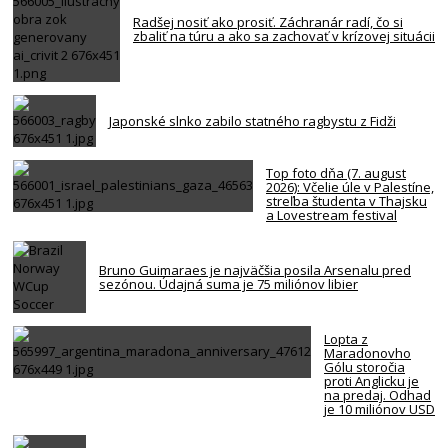
Radšej nosiť ako prosiť. Záchranár radí, čo si
zbaliť na túru a ako sa zachovať v krízovej situácii
Japonské slnko zabilo statného ragbystu z Fidži
Top foto dňa (7. august
2026): Včelie úle v Palestíne,
streľba študenta v Thajsku
a Lovestream festival
Bruno Guimaraes je najväčšia posila Arsenalu pred
sezónou. Údajná suma je 75 miliónov libier
Lopta z
Maradonovho
Gólu storočia
proti Anglicku je
na predaj. Odhad
je 10 miliónov USD