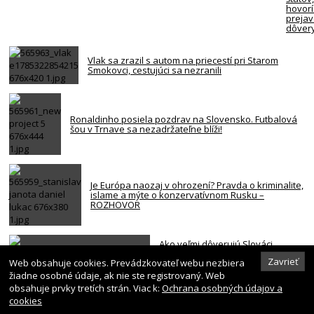
hovorí
preja
dôver
Vlak sa zrazil s autom na priecestí pri Starom
Smokovci, cestujúci sa nezranili
Ronaldinho posiela pozdrav na Slovensko. Futbalová
šou v Trnave sa nezadržateľne blíži!
Je Európa naozaj v ohrození? Pravda o kriminalite,
islame a mýte o konzervatívnom Rusku –
ROZHOVOR
Ako veľmi dôverujú Slováci
štátnym inštitúciám? Najhoršie
Zavrieť
Web obsahuje cookies. Prevádzkovateľ webu nezbiera
dopadla vláda a parlament
žiadne osobné údaje, ak nie ste registrovaný. Web
obsahuje prvky tretích strán. Viac k:
Ochrana osobných údajov a
cookies