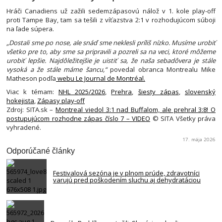
Hráči Canadiens už zažili sedemzápasovú nálož v 1. kole play-off
proti Tampe Bay, tam sa tešili z víťazstva 2:1 v rozhodujúcom súboji
na ľade súpera.
„Dostali sme po nose, ale snáď sme neklesli príliš nízko. Musíme urobiť
všetko pre to, aby sme sa pripravili a pozreli sa na veci, ktoré môžeme
urobiť lepšie. Najdôležitejšie je uistiť sa, že naša sebadôvera je stále
vysoká a že stále máme šancu,“
povedal obranca Montrealu Mike
Matheson podľa
webu Le Journal de Montréal.
Viac k témam:
NHL 2025/2026
,
Prehra
,
šiesty zápas
,
slovenský
hokejista
,
Zápasy play-off
Zdroj: SITA.sk –
Montreal viedol 3:1 nad Buffalom, ale prehral 3:8! O
postupujúcom rozhodne zápas číslo 7 – VIDEO
© SITA Všetky práva
vyhradené.
17. mája 2026
Odporúčané články
Festivalová sezóna je v plnom prúde, zdravotníci
varujú pred poškodením sluchu aj dehydratáciou