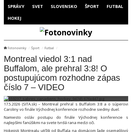
SPRÁVY
SVET
SLOVENSKO
ŠPORT
FUTBAL
HOKEJ
Fotonovinky
Šport
Futbal
Montreal viedol 3:1 nad
Buffalom, ale prehral 3:8! O
postupujúcom rozhodne zápas
číslo 7 – VIDEO
17.5.2026 (SITA.sk) – Montreal prehral s Buffalom 3:8 a o súperovi
Caroliny vo finále Východnej konferencie rozhodne siedmy duel.
Namiesto osláv postupu do finále Východnej konferencie s
najlepšími fanúšikmi na svete tvrdá rana medzi oči.
Hokejisti Montrealu utŕžili od Buffala na domácom ľade osemgólový