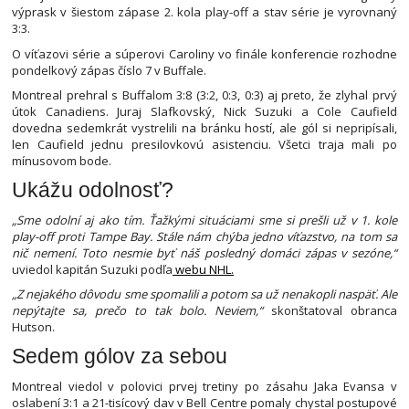
výprask v šiestom zápase 2. kola play-off a stav série je vyrovnaný
3:3.
O víťazovi série a súperovi Caroliny vo finále konferencie rozhodne
pondelkový zápas číslo 7 v Buffale.
Montreal prehral s Buffalom 3:8 (3:2, 0:3, 0:3) aj preto, že zlyhal prvý
útok Canadiens. Juraj Slafkovský, Nick Suzuki a Cole Caufield
dovedna sedemkrát vystrelili na bránku hostí, ale gól si nepripísali,
len Caufield jednu presilovkovú asistenciu. Všetci traja mali po
mínusovom bode.
Ukážu odolnosť?
„Sme odolní aj ako tím. Ťažkými situáciami sme si prešli už v 1. kole
play-off proti Tampe Bay. Stále nám chýba jedno víťazstvo, na tom sa
nič nemení. Toto nesmie byť náš posledný domáci zápas v sezóne,“
uviedol kapitán Suzuki podľa
webu NHL.
„Z nejakého dôvodu sme spomalili a potom sa už nenakopli naspäť. Ale
nepýtajte sa, prečo to tak bolo. Neviem,“
skonštatoval obranca
Hutson.
Sedem gólov za sebou
Montreal viedol v polovici prvej tretiny po zásahu Jaka Evansa v
oslabení 3:1 a 21-tisícový dav v Bell Centre pomaly chystal postupové