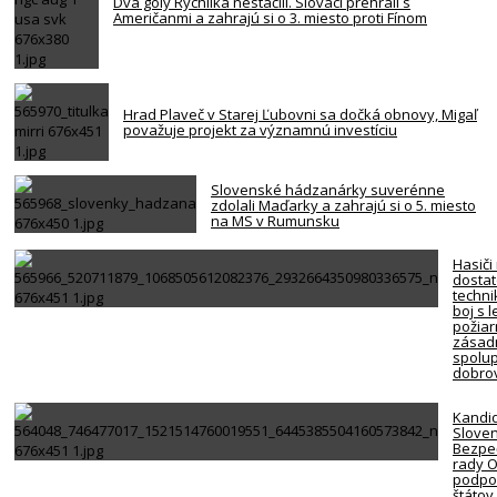
Dva góly Rychlíka nestačili. Slováci prehrali s
Američanmi a zahrajú si o 3. miesto proti Fínom
Hrad Plaveč v Starej Ľubovni sa dočká obnovy, Migaľ
považuje projekt za významnú investíciu
Slovenské hádzanárky suverénne
zdolali Maďarky a zahrajú si o 5. miesto
na MS v Rumunsku
Hasiči
dosta
techni
boj s 
požiar
zásadn
spolup
dobro
Kandi
Slove
Bezpe
rady 
podpor
štátov