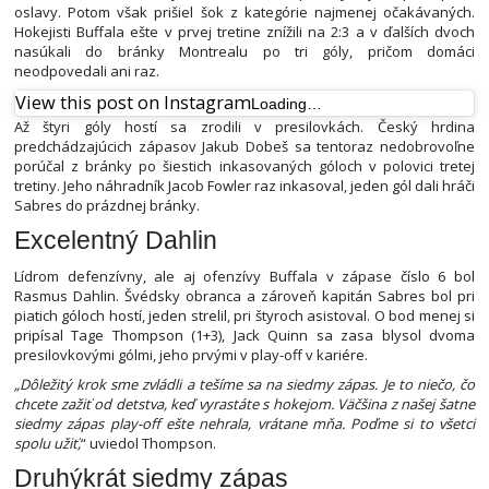
oslavy. Potom však prišiel šok z kategórie najmenej očakávaných.
Hokejisti Buffala ešte v prvej tretine znížili na 2:3 a v ďalších dvoch
nasúkali do bránky Montrealu po tri góly, pričom domáci
neodpovedali ani raz.
View this post on Instagram
Loading…
Až štyri góly hostí sa zrodili v presilovkách. Český hrdina
predchádzajúcich zápasov Jakub Dobeš sa tentoraz nedobrovoľne
porúčal z bránky po šiestich inkasovaných góloch v polovici tretej
tretiny. Jeho náhradník Jacob Fowler raz inkasoval, jeden gól dali hráči
Sabres do prázdnej bránky.
Excelentný Dahlin
Lídrom defenzívny, ale aj ofenzívy Buffala v zápase číslo 6 bol
Rasmus Dahlin. Švédsky obranca a zároveň kapitán Sabres bol pri
piatich góloch hostí, jeden strelil, pri štyroch asistoval. O bod menej si
pripísal Tage Thompson (1+3), Jack Quinn sa zasa blysol dvoma
presilovkovými gólmi, jeho prvými v play-off v kariére.
„Dôležitý krok sme zvládli a tešíme sa na siedmy zápas. Je to niečo, čo
chcete zažiť od detstva, keď vyrastáte s hokejom. Väčšina z našej šatne
siedmy zápas play-off ešte nehrala, vrátane mňa. Poďme si to všetci
spolu užiť,
“ uviedol Thompson.
Druhýkrát siedmy zápas