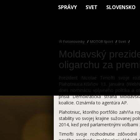
SPRÁVY
SVET
SLOVENSKO
Fotonovinky
MOTOR šport
Svet
Moldavský prezid
oligarchu za prem
Prezident Nicolae Timofti svoje roz
Plahotniuca.Kišiňov 13. januára (Web
dnes nomináciu vplyvného politika a o
prišla Demokratická strana Moldavsk
koalície. Oznámila to agentúra AP.
Plahotniuc, ktorého portfólio zahŕňa r
stability vo svojej krajine sužovanej p
2014, keď pred parlamentnými voľbami zm
Timofti svoje rozhodnutie zdôvodnil 