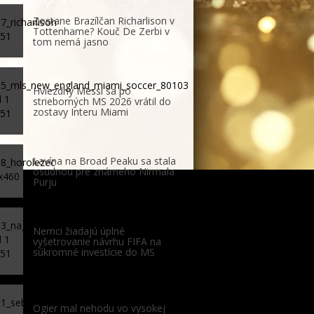
Zostane Brazílčan Richarlison v
Tottenhame? Kouč De Zerbi v
tom nemá jasno
Hviezdny Messi sa po
strieborných MS 2026 vrátil do
zostavy Interu Miami
Lavína na Broad Peaku sa stala
osudnou pre známeho Nirmala
Purju
Nemci žiadajú úplné
vyšetrovanie návrhu FIFA na
súkromné investície do MS
Ogier mal nehodu vo vysokej