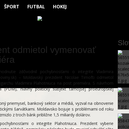
ŠPORT
FUTBAL
HOKEJ
Sl
ent odmietol vymenovať
iéra
hodnutie zdôvodnil pochybnosťami o integrite Vladimira
Noviny.sk) – Moldavský prezident Nicolae Timofti odmietol
ligarchu Vladimira Plahotniuca na post premiéra. S návrhom
a (PDM), hlavný politický subjekt tamojšej proeurópskej
opný priemysel, bankový sektor a médiá, vyzval na obnovenie
olitickými šarvátkami. Moldavsko bojuje s problémami od roku
izlo z troch bánk približne 1,5 miliardy dolárov.
pochybnosťami o integrite Plahotniuca. Prezident vyberie