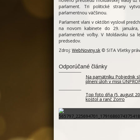
nového predsedu moldavskej vlády už t
parlament. Tri politické strany vytv
parlamentnou väčšinou.
Parlament vlani v októbri vyslovil pre
na novom kabinete do 29. januára, 
parlamentné voľby. V Moldavsku sa le
predsedov.
Zdroj:
WebNoviny.sk
© SITA Všetky práv
Odporúčané články
Na pamätníku Pobjednik slá
plnení úloh v misii UNPR
Top foto dňa (5. august 20
kostol a ranč Zorro