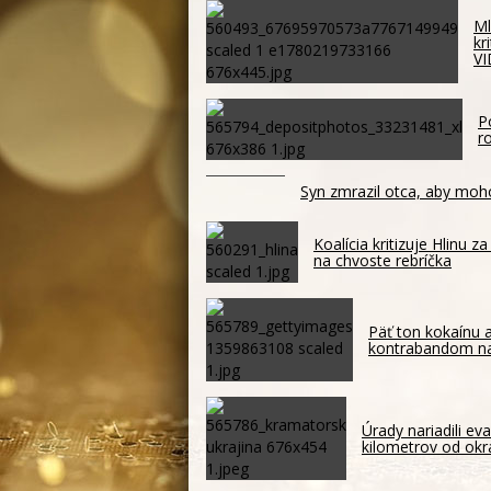
Ml
kr
V
P
r
Syn zmrazil otca, aby moh
Koalícia kritizuje Hlinu 
na chvoste rebríčka
Päť ton kokaínu a
kontrabandom n
Úrady nariadili ev
kilometrov od okr