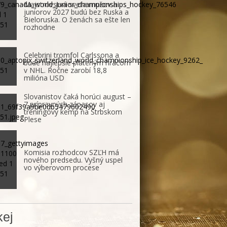
Majstrovstvá sveta mužov a
juniorov 2027 budú bez Ruska a
Bieloruska. O ženách sa ešte len
rozhodne
Celebrini tromfol Carlssona a
bude najlepšie plateným hráčom
v NHL. Ročne zarobí 18,8
milióna USD
Slovanistov čaká horúci august –
7 prípravných zápasov aj
tréningový kemp na Štrbskom
Plese
Komisia rozhodcov SZĽH má
nového predsedu. Vyšný uspel
vo výberovom procese
ej