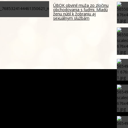
ÚBOK obvinil muža zo zločinu
obchodovania s ľuďmi. Mladú
ženu nútil k žobraniu aj
sexuálnym službám