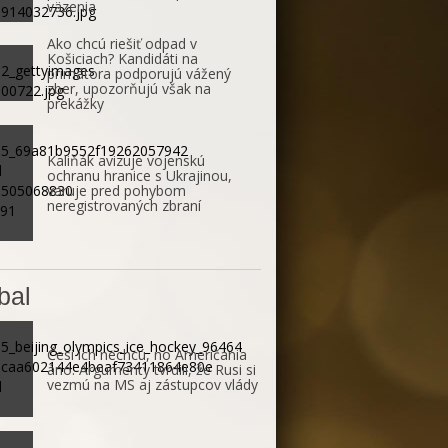
väzenia
Ako chcú riešiť odpad v
Košiciach? Kandidáti na
primátora podporujú vážený
zber, upozorňujú však na
prekážky
Kaliňák avizuje vojenskú
ochranu hranice s Ukrajinou,
varuje pred pohybom
neregistrovaných zbraní
bal
Česi ich nechcú, no Američania
áno. Argumenty tvrdili, že Rusi si
vezmú na MS aj zástupcov vlády