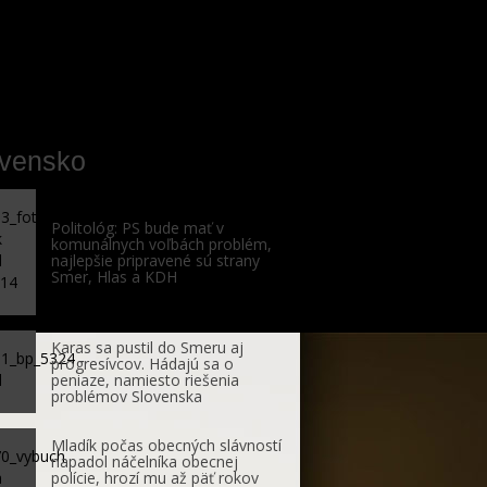
ovensko
Politológ: PS bude mať v
komunálnych voľbách problém,
najlepšie pripravené sú strany
Smer, Hlas a KDH
Karas sa pustil do Smeru aj
progresívcov. Hádajú sa o
peniaze, namiesto riešenia
problémov Slovenska
Mladík počas obecných slávností
napadol náčelníka obecnej
polície, hrozí mu až päť rokov