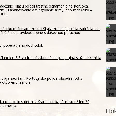
ádežníci Hlasu podali trestné oznámenie na Korčoka,
itizujú financovanie a fungovanie firmy jeho manželky –
IDEO
o útoku nožnicami zostali štyria zranení, polícia zadržala 44-
očnú ženu pravdepodobne s duševnou poruchou
ol poberať jeho dôchodok
za článok o SIS vo francúzskom časopise, tajná služba skončila
 traja zadržaní. Portugalská polícia obsadila loď s
a otvorenom mori
akuáciu rodín s deťmi z Kramatorska, Rusi sú už len 20
aja mesta
Hok