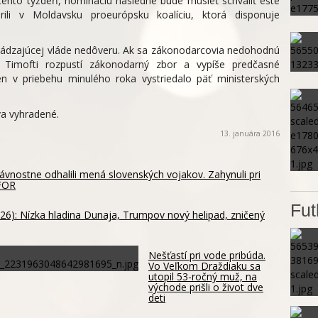
ento týždeň, nomináciu následne bude musieť schváliť ešte
orili v Moldavsku proeurópsku koalíciu, ktorá disponuje
dchádzajúcej vláde nedôveru. Ak sa zákonodarcovia nedohodnú
Timofti rozpustí zákonodarný zbor a vypíše predčasné
n v priebehu minulého roka vystriedalo päť ministerských
a vyhradené.
13. januára 2016
vnostne odhalili mená slovenských vojakov. Zahynuli pri
OFOR
Fut
26): Nízka hladina Dunaja, Trumpov nový helipad, zničený
Nešťastí pri vode pribúda.
Vo Veľkom Draždiaku sa
utopil 53-ročný muž, na
východe prišli o život dve
deti