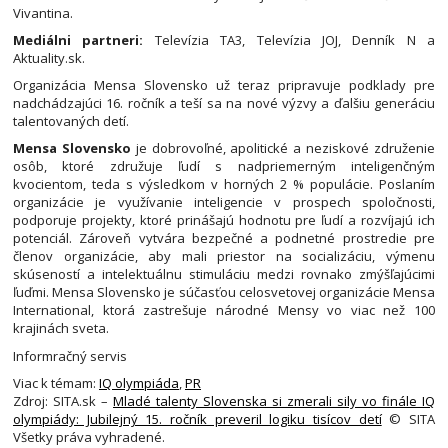
Vivantina.
Mediálni partneri:
Televízia TA3, Televízia JOJ, Denník N a
Aktuality.sk.
Organizácia Mensa Slovensko už teraz pripravuje podklady pre
nadchádzajúci 16. ročník a teší sa na nové výzvy a ďalšiu generáciu
talentovaných detí.
Mensa Slovensko
je dobrovoľné, apolitické a neziskové združenie
osôb, ktoré združuje ľudí s nadpriemerným inteligenčným
kvocientom, teda s výsledkom v horných 2 % populácie. Poslaním
organizácie je využívanie inteligencie v prospech spoločnosti,
podporuje projekty, ktoré prinášajú hodnotu pre ľudí a rozvíjajú ich
potenciál. Zároveň vytvára bezpečné a podnetné prostredie pre
členov organizácie, aby mali priestor na socializáciu, výmenu
skúseností a intelektuálnu stimuláciu medzi rovnako zmýšľajúcimi
ľuďmi. Mensa Slovensko je súčasťou celosvetovej organizácie Mensa
International, ktorá zastrešuje národné Mensy vo viac než 100
krajinách sveta.
Informračný servis
Viac k témam:
IQ olympiáda
,
PR
Zdroj: SITA.sk –
Mladé talenty Slovenska si zmerali sily vo finále IQ
olympiády: Jubilejný 15. ročník preveril logiku tisícov detí
© SITA
Všetky práva vyhradené.