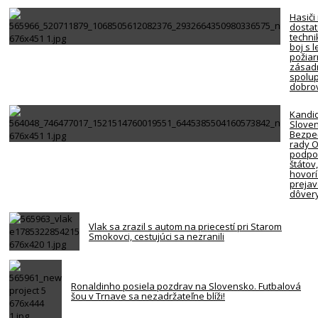
Hasiči
dosta
techni
boj s 
požiar
zásadn
spolup
dobro
Kandi
Slove
Bezpe
rady 
podpor
štátov
hovorí
preja
dôver
Vlak sa zrazil s autom na priecestí pri Starom
Smokovci, cestujúci sa nezranili
Ronaldinho posiela pozdrav na Slovensko. Futbalová
šou v Trnave sa nezadržateľne blíži!