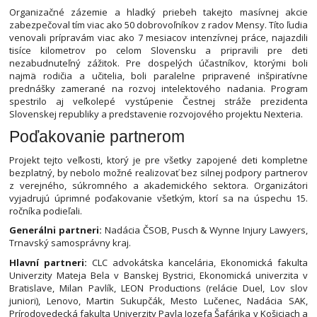
Organizačné zázemie a hladký priebeh takejto masívnej akcie
zabezpečoval tím viac ako 50 dobrovoľníkov z radov Mensy. Títo ľudia
venovali prípravám viac ako 7 mesiacov intenzívnej práce, najazdili
tisíce kilometrov po celom Slovensku a pripravili pre deti
nezabudnuteľný zážitok. Pre dospelých účastníkov, ktorými boli
najmä rodičia a učitelia, boli paralelne pripravené inšpiratívne
prednášky zamerané na rozvoj intelektového nadania. Program
spestrilo aj veľkolepé vystúpenie Čestnej stráže prezidenta
Slovenskej republiky a predstavenie rozvojového projektu Nexteria.
Poďakovanie partnerom
Projekt tejto veľkosti, ktorý je pre všetky zapojené deti kompletne
bezplatný, by nebolo možné realizovať bez silnej podpory partnerov
z verejného, súkromného a akademického sektora. Organizátori
vyjadrujú úprimné poďakovanie všetkým, ktorí sa na úspechu 15.
ročníka podieľali.
Generálni partneri:
Nadácia ČSOB, Pusch & Wynne Injury Lawyers,
Trnavský samosprávny kraj.
Hlavní partneri:
CLC advokátska kancelária, Ekonomická fakulta
Univerzity Mateja Bela v Banskej Bystrici, Ekonomická univerzita v
Bratislave, Milan Pavlík, LEON Productions (relácie Duel, Lov slov
juniori), Lenovo, Martin Sukupčák, Mesto Lučenec, Nadácia SAK,
Prírodovedecká fakulta Univerzity Pavla Jozefa Šafárika v Košiciach a