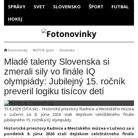
SPRÁVY
SVET
SLOVENSKO
ŠPORT
FUTBAL
HOKEJ
Fotonovinky
MOTOR šport
Slovensko
Mladé talenty Slovenska si
zmerali sily vo finále IQ
olympiády: Jubilejný 15. ročník
preveril logiku tisícov detí
15.6.2026 (SITA.sk) – Historické priestory Radnice a Mestského múzea
v Lučenci sa 8. júna 2026 stali dejiskom celoštátneho finále
jubilejného 15. ročníka IQ olympiády.
Historické priestory Radnice a Mestského múzea v Lučenci sa v
pondelok 8. júna 2026 stali dejiskom celoštátneho finále