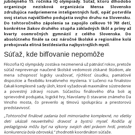
jubilejného 15. ročníka IQ olympiády. Súťaž, ktorú dlhodobo
organizuje nezisková organizácia Mensa Slovensko
združujúca nadpriemerne inteligentných ľudí, opäť potvrdila
svoj status najväčšieho podujatia svojho druhu na Slovensku.
Do tohtoročného zápolenia sa zapojilo celkovo 10 761 detí,
konkrétne žiakov druhého stupňa základných škôl a prímy až
kvarty osemročných gymnázií z celého Slovenska. Do
absolútneho finále sa cez náročné školské a regionálne kolá
prebojovala elitná šesťdesiatka najbystrejších myslí.
Súťaž, kde bifľovanie nepomôže
Filozofia IQ olympiády zostáva nezmenená už pätnásť rokov, pretože
súťaž nepreveruje naučené školské vedomosti získané štúdiom, ale
meria schopnosť logicky uvažovať, rýchlosť úsudku, pamäťové
dispozície a flexibilitu kreatívneho myslenia. V Lučenci na finalistov
čakali komplexné sady úloh, ktoré vyžadovali maximálne sústredenie
a povestný zdravý rozum. Súčasťou finálového dňa boli aj
sprievodné podujatia, logické hry, hlavolamy či stavanie známeho Da
Vinciho mosta, čo preverilo aj tímovú spoluprácu a priestorovú
predstavivosť.
„Tohtoročné finálové zadania boli mimoriadne komplexné, no všetky
deti ukázali neuveriteľnú dravosť a bystrú myseľ. Rodičia aj
pedagógovia môžu byť na výkony svojich detí právom hrdí, pretože
konkurencia bola obrovská,“
zhodnotili koordinátori súťaže.