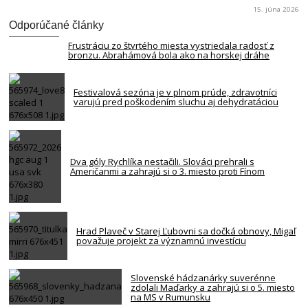
15. júna 2026
Odporúčané články
Frustráciu zo štvrtého miesta vystriedala radosť z
bronzu. Abrahámová bola ako na horskej dráhe
Festivalová sezóna je v plnom prúde, zdravotníci
varujú pred poškodením sluchu aj dehydratáciou
Dva góly Rychlíka nestačili. Slováci prehrali s
Američanmi a zahrajú si o 3. miesto proti Fínom
Hrad Plaveč v Starej Ľubovni sa dočká obnovy, Migaľ
považuje projekt za významnú investíciu
Slovenské hádzanárky suverénne
zdolali Maďarky a zahrajú si o 5. miesto
na MS v Rumunsku