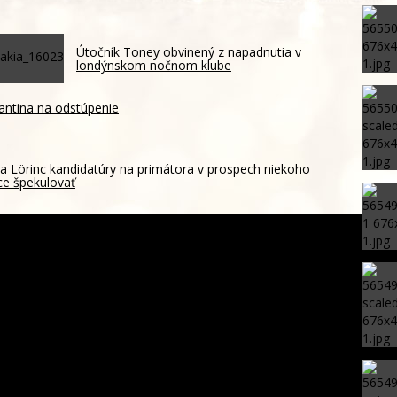
Útočník Toney obvinený z napadnutia v
londýnskom nočnom klube
fantina na odstúpenie
 a Lörinc kandidatúry na primátora v prospech niekoho
ce špekulovať
ch maloletých podozrivých z brutálneho útoku na taxikára v
aruje pred šírením dezertifikácie. Riziko sa približuje aj k
iciam