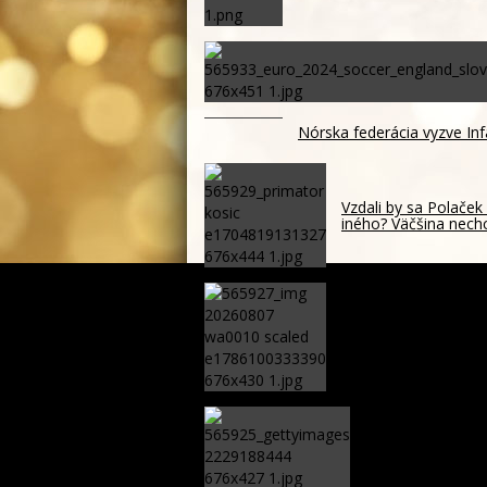
Nórska federácia vyzve In
Vzdali by sa Polaček
iného? Väčšina nech
Polícia pátra po dvo
Seredi – FOTO
Európska komisia v
slovenským hran