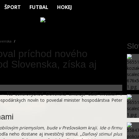
ŠPORT
FUTBAL
HOKEJ
venska
Sl
zoval príchod nového
od Slovenska, získa aj
 – Na severovýchod Slovenska smeruje ďalší investor. V
ospodárskych novín to povedal minister hospodárstva Peter
mami
obilovým priemyslom, bude v Prešovskom kraji. Ide o firmu
odľa neho dostane aj investičný stimul.
„Daňový stimul plus