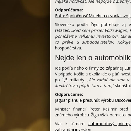
nejaká hotovosť. Ale nepôjde o žiadny 
Odporúčame:
Foto: Spoločnosť Minebea otvorila svoj 
Slovensko podľa Žigu potrebuje aj et
reťazec.
„Keď sem prišiel Volkswagen, P
pomôžeme veľkému investorovi, tak au
to práve u subdodávateľov. Rokuje
hospodárstva.
Nejde len o automobilk
Ide podľa neho o firmy zo západnej Euró
V prípade Košíc a okolia ide o päť inves
po 1,5 miliardy.
„Ale zatiaľ nie sme v
konkrétny a pôjde tam a tam,“
skonštat
Odporúčame:
Jaguar plánuje presunúť výrobu Discover
Minister financií Peter Kažimír pr
známeho výrobcu. Žiga však odmietol p
Viac k témam:
automobilový priemy
zahraniční investori