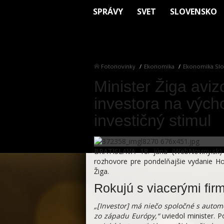
SPRÁVY
SVET
SLOVENSKO
Fotonovinky
Ekonomika
Ekonomika Slo
Minister Žiga avi
investora na vých
investičný stimul
BRATISLAVA 18. júna (WebNoviny.sk)
rozhovore pre pondelňajšie vydanie H
Žiga.
Rokujú s viacerými fir
„[Investor] má niečo spoločné s autom
zo západu Európy,“
uviedol minister. P