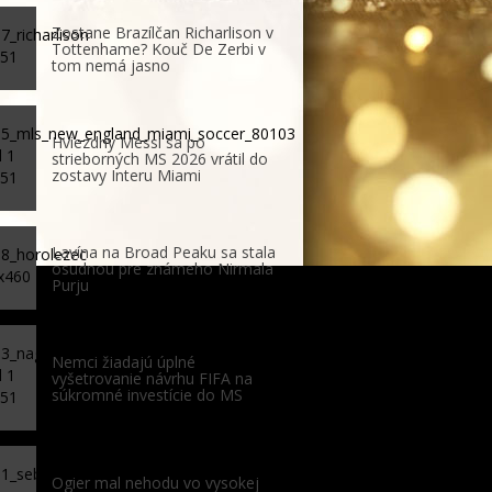
Zostane Brazílčan Richarlison v
Tottenhame? Kouč De Zerbi v
tom nemá jasno
Hviezdny Messi sa po
strieborných MS 2026 vrátil do
zostavy Interu Miami
Lavína na Broad Peaku sa stala
osudnou pre známeho Nirmala
Purju
Nemci žiadajú úplné
vyšetrovanie návrhu FIFA na
súkromné investície do MS
Ogier mal nehodu vo vysokej