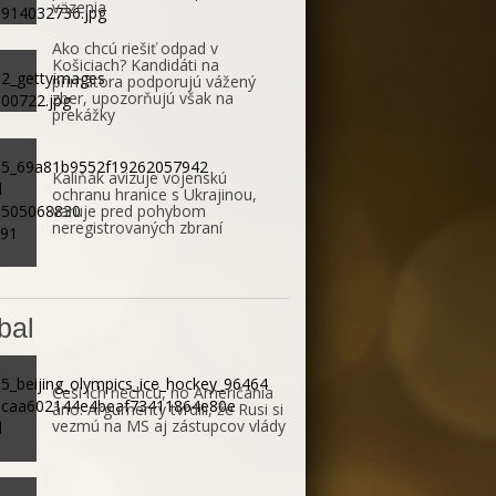
väzenia
Ako chcú riešiť odpad v
Košiciach? Kandidáti na
primátora podporujú vážený
zber, upozorňujú však na
prekážky
Kaliňák avizuje vojenskú
ochranu hranice s Ukrajinou,
varuje pred pohybom
neregistrovaných zbraní
bal
Česi ich nechcú, no Američania
áno. Argumenty tvrdili, že Rusi si
vezmú na MS aj zástupcov vlády