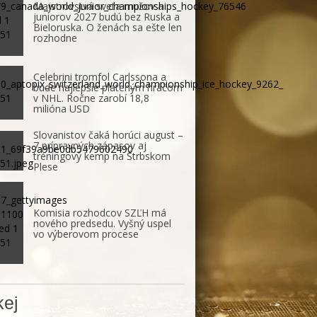
Majstrovstvá sveta mužov a
juniorov 2027 budú bez Ruska a
Bieloruska. O ženách sa ešte len
rozhodne
Celebrini tromfol Carlssona a
bude najlepšie plateným hráčom
v NHL. Ročne zarobí 18,8
milióna USD
Slovanistov čaká horúci august –
7 prípravných zápasov aj
tréningový kemp na Štrbskom
Plese
Komisia rozhodcov SZĽH má
nového predsedu. Vyšný uspel
vo výberovom procese
ej