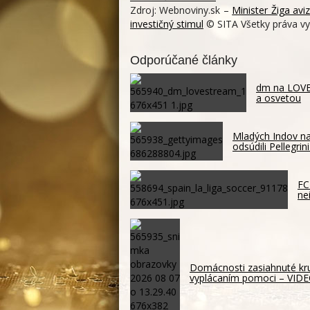
Zdroj: Webnoviny.sk –
Minister Žiga avi
investičný stimul
© SITA Všetky práva vy
Odporúčané články
dm na LOVES
a osvetou
Mladých Indov na
odsúdili Pellegrini
FC
ne
Domácnosti zasiahnuté kru
vyplácaním pomoci – VID