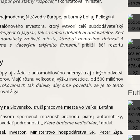
nápor pre štátny rozpočet,“
skonštatoval minister.
najmodernejší závod v Európe, prítomný bol aj Pellegrini
alónového investora, ktorý vytvorí celý subdodávateľský
eugeot či Jaguar, tak so sebou dotiahli aj dodávateľov. Keď
tomaticky vznikajú miesta, ktoré už nemusíme dotovať. A
me s viacerými takýmito firmami,“
priblížil šéf rezortu
y
py aj z Ázie, z automobilového priemyslu aj z iných odvetví.
torov. Majú rôznu veľkosť aj výšku investície, od 500 miliónov
 rokovaniach tak ďaleko, aby sme povedali, že je to tento
Fut
oval Žiga.
y na Slovensko, zruší pracovné miesta vo Veľkej Británii
ed časom spomenul možnosť príchodu piatej automobilky,
ovedať podrobnosti.
„V lete budeme vedieť viac,“
dodal.
sel
,
investor
,
Ministerstvo hospodárstva SR
,
Peter Žiga
,