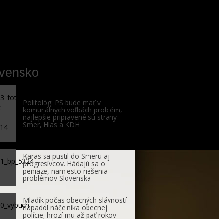
ovensko
Politológ: PS bude mať v
komunálnych voľbách problém,
najlepšie pripravené sú strany
Smer, Hlas a KDH
Karas sa pustil do Smeru aj
progresívcov. Hádajú sa o
peniaze, namiesto riešenia
problémov Slovenska
Mladík počas obecných slávností
napadol náčelníka obecnej
polície, hrozí mu až päť rokov