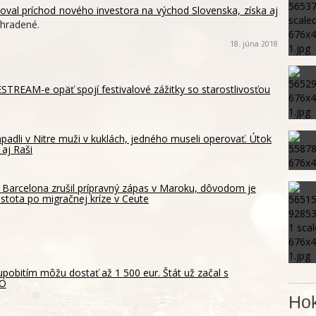
zoval príchod nového investora na východ Slovenska, získa aj
hradené.
18. júna 2018
TREAM-e opäť spojí festivalové zážitky so starostlivosťou
padli v Nitre muži v kuklách, jedného museli operovať. Útok
 aj Raši
 Barcelona zrušil prípravný zápas v Maroku, dôvodom je
istota po migračnej kríze v Ceute
pobitím môžu dostať až 1 500 eur. Štát už začal s
EO
Hok