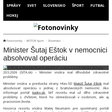
SPRÁVY
SVET
SLOVENSKO
ŠPORT
FUTBAL
HOKEJ
Fotonovinky
MOTOR šport
Slovensko
Minister Šutaj Eštok v nemocnici
absolvoval operáciu
20.5.2026 (SITA.sk) – Minister vnútra mal dlhodobé zdravotné
problémy.
Minister vnútra a predseda strany Hlas-SD
Matúš Šutaj Eštok
mal
absolvovať operáciu v jednej z bratislavských nemocníc. Ako
informuje portál
topky.sk
, šéf rezortu mal už dlho zdravotné
problémy s chrbtom, ktoré ho obmedzovali v osobnom, ale aj
pracovnom živote.
Hovorca rezortu vnútra Matej Neumann pre spomínaný portál