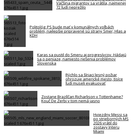
Väčšina migrantov sa vrátila, najmenej
72 ľudí neprežilo
Politológ: PS bude mať v komunálnych voľbách
problém, najlepšie pripravené sú strany Smer, Hlas a
KDH
Karas sa pustil do Smeru aj progresívcov. Hádajú
sa o peniaze, namiesto riešenia problémov
Slovenska
Rýchlo sa šíriaci lesný požiar
ohrozuje americké mesto, tisíce
ľudí museli evakuovať
Zostane Brazílčan Richarlison v Tottenhame?
Kouč De Zerbi v tom nemá jasno
Hviezdny Messi sa
po strieborných MS
2026 vrátil do
zostavy Interu
Miami