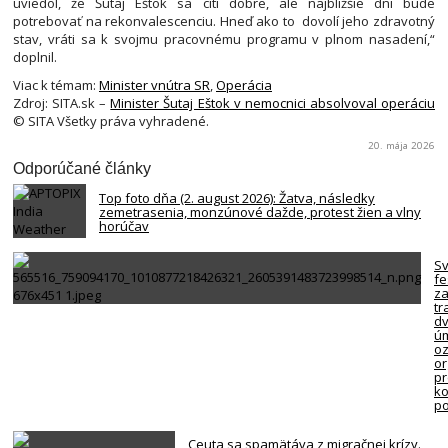
uviedol, že Šutaj Eštok sa cíti dobre, ale najbližšie dni bude
potrebovať na rekonvalescenciu. Hneď ako to dovolí jeho zdravotný
stav, vráti sa k svojmu pracovnému programu v plnom nasadení,“
doplnil.
Viac k témam:
Minister vnútra SR
,
Operácia
Zdroj: SITA.sk –
Minister Šutaj Eštok v nemocnici absolvoval operáciu
© SITA Všetky práva vyhradené.
20. mája 2026
Odporúčané články
Top foto dňa (2. august 2026): Žatva, následky
zemetrasenia, monzúnové dažde, protest žien a vlny
horúčav
S
fe
za
tr
d
úm
oz
or
p
ko
po
Ceuta sa spamätáva z migračnej krízy.