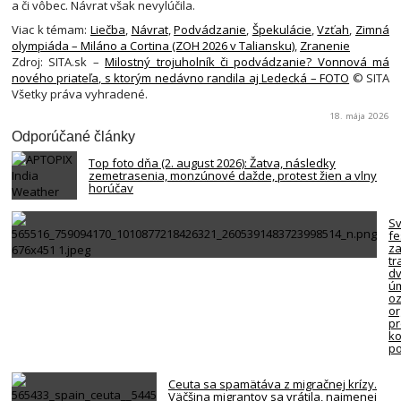
a či vôbec. Návrat však nevylúčila.
Viac k témam:
Liečba
,
Návrat
,
Podvádzanie
,
Špekulácie
,
Vzťah
,
Zimná
olympiáda – Miláno a Cortina (ZOH 2026 v Taliansku)
,
Zranenie
Zdroj: SITA.sk –
Milostný trojuholník či podvádzanie? Vonnová má
nového priateľa, s ktorým nedávno randila aj Ledecká – FOTO
© SITA
Všetky práva vyhradené.
18. mája 2026
Odporúčané články
Top foto dňa (2. august 2026): Žatva, následky
zemetrasenia, monzúnové dažde, protest žien a vlny
horúčav
S
fe
za
tr
d
úm
oz
or
p
ko
po
Ceuta sa spamätáva z migračnej krízy.
Väčšina migrantov sa vrátila, najmenej