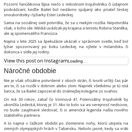
Pozorní fanúšikovia šípia niečo o milostnom trojuholníku či údajnom
podvádzaní, keďže Bailet bol nedávno spájaný ako priateľ českej
snoubordistky i lyžiarky Ester Ledeckej.
Sama na sociálnej sieti potvrdila, že sa s niekým rozišla. Nepotvrdila
však, o koho ide. Médiá uvádzali jej krajana a tenistu Robina Staněka,
ale aj spomenutého Francúza.
Najmä v lete 2025 sa špekulácie ukázali v správnom svetle, keď bol
lyžiar spozorovaný po boku Ledeckej na výlete v Holandsku či
dokonca v sídle jej rodiny.
View this post on Instagram
Loading…
Náročné obdobie
Nie je však oficiálne potvrdené z oboch strán, či tvorili určitý čas pár
ani to, či sa rozišli v dobrom alebo zlom. Napriek všetkému je tú istá
šanca, že sa Bailet zapozeral do známejšej kolegyne zo svahov.
On má 30 rokov, zatiaľ čo Vonnová 41. Potenciálny trojuholník by
ukončila Ledecká, ktorej je 31. Ako to bolo sa asi verejnosť nedozvie,
no bude zaujímavé sledovať, či si americká legenda našla nového
stabilného partnera.
A to najmä v ťažkom období po zlomenine nohy, ktorú utrpela na
zimných olympijských hrách v Taliansku. Nebolo jasné, kedy sa vráti