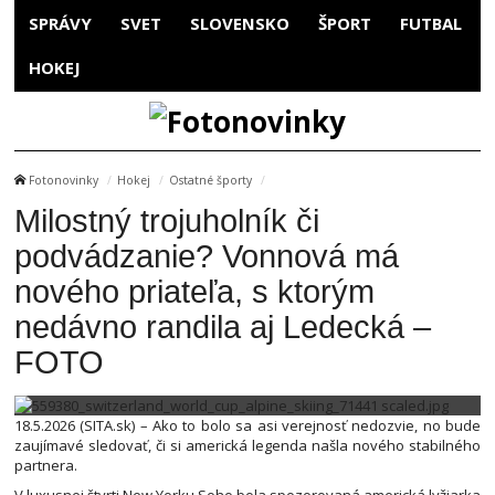
SPRÁVY
SVET
SLOVENSKO
ŠPORT
FUTBAL
HOKEJ
Fotonovinky
Hokej
Ostatné športy
Milostný trojuholník či
podvádzanie? Vonnová má
nového priateľa, s ktorým
nedávno randila aj Ledecká –
FOTO
18.5.2026 (SITA.sk) – Ako to bolo sa asi verejnosť nedozvie, no bude
zaujímavé sledovať, či si americká legenda našla nového stabilného
partnera.