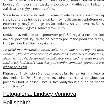
V luxusnej štvrti New Yorku Soho bola spozorovaná americká lyžiarka
Lindsey Vonnová s francúzskym športovcom Matthieuom Bailetom.
Začali sa tak chýry o novom vzťahu.
Špekulácie pokračovali, keď mu komentovala fotografiu na sociálnej
sieti, kde je bez trička, so smajlíkom symbolizujúcim vypleštené oči.
Potenciálny nový vzťah je prvým, odkedy sa Vonnová rozišla s
biznismenom Diegom Osoriom v roku 2025.
Nedávno uviedla, že pre športovcov je ťažké nájsť si niekoho, kto
dokáže pochopiť štýl života na cestách pre rôzne podujatia či tlak,
ktorý je na nich sústavne vyvíjaný.
„Je ťažké mať dostatočne hrubú kožu na to, aby ste nebojovali proti
každému, kto vám chce hovoriť, čo máte robiť, alebo ako to máte robiť,
alebo vám povie, že ste mali urobiť niečo inak, keď na svete existuje
možno päť ľudí, ktorí chápu tlak, pod ktorým som bola,“
povedala pre
web people.com
.
Päťnásobná olympionička tiež prezradila, že sa teší na leto a
dovolenku, keďže už nie je na invalidnom vozíku a pohybuje sa
pomocou barlí a palice. Chce si tam oddýchnuť a bude sa snažiť
„normálne žiť“
.
Fotogaléria: Lindsey Vonnová
Boli spolu?