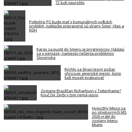
72 ľudí neprežilo
Politológ: PS bude mať v komunálnych voľbách
problém, najlepšie pripravené sú strany Smer, Hlas a
KDH
Karas sa pustil do Smeru aj progresívcov. Hádajú
sa o peniaze, namiesto riešenia problémov
Slovenska
Rýchlo sa šíriaci lesný požiar
ohrozuje americké mesto, tisíce
ľudí museli evakuovať
Zostane Brazílčan Richarlison v Tottenhame?
Kouč De Zerbi v tom nemá jasno
Hviezdny Messi sa
po strieborných MS
2026 vrátil do
zostavy Interu
Miami