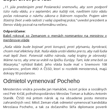
„11. júla predstúpim pred Poslaneckú snemovňu, aby som podporil
túto našu vládu, a v septembri, ako každý rok, navštívim túto vládu
počas rokovania o návrhu zákona o štátnom rozpočte. Prajem vám
šťastný život a veľa radosti z vašej úspešnej práce,“
uviedol prezident a
členov vlády pozval na neformálnu večeru.
Odporúčame:
Babiš rokoval so Zemanom o menách nominantov na ministrov v
menšinovej vláde
„Naša vláda bude bojovať proti korupcii, proti plytvaniu, byrokracii,
chcem mať efektívny štát. Naša vláda urobí všetko pre to, aby naši ľudia
mali lepší život. Potenciál nášho národa, našej krajiny je obrovský.
Máme na to, aby sme sa vrátili na špičku Európy. Tam, kde sme boli za
Masaryka,“
vyhlásil Babiš. Jeho vláda bude mať v Snemovni 108
poslancov, pričom ANO A ČSSD, ktorí si rozdelili ministerstvá, majú
dokopy 93 poslancov.
Odmietol vymenovať Pocheho
Ministerstvo vnútra povedie Jan Hamáček, rezort práce a sociálnych
vecí Petr Krčál, poľnohospodárstvo Miroslav Toman a kultúru Antonín
Staněk. ČSSD má pritom nárok aj na obsadenie postu ministra
zahraničných vecí. Miloš Zeman však odmietol vymenovať kandidáta
Miroslava Pocheho, a tak za dočasného šéfa diplomacie poverili