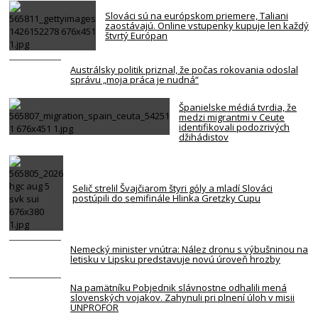
Slováci sú na európskom priemere, Taliani
zaostávajú. Online vstupenky kupuje len každý
štvrtý Európan
Austrálsky politik priznal, že počas rokovania odoslal
správu „moja práca je nudná“
Španielske médiá tvrdia, že
medzi migrantmi v Ceute
identifikovali podozrivých
džihádistov
Selič strelil Švajčiarom štyri góly a mladí Slováci
postúpili do semifinále Hlinka Gretzky Cupu
Nemecký minister vnútra: Nález dronu s výbušninou na
letisku v Lipsku predstavuje novú úroveň hrozby
Na pamätníku Pobjednik slávnostne odhalili mená
slovenských vojakov. Zahynuli pri plnení úloh v misii
UNPROFOR