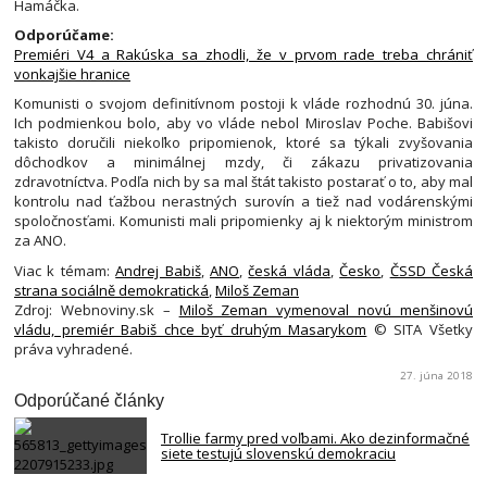
Hamáčka.
Odporúčame:
Premiéri V4 a Rakúska sa zhodli, že v prvom rade treba chrániť
vonkajšie hranice
Komunisti o svojom definitívnom postoji k vláde rozhodnú 30. júna.
Ich podmienkou bolo, aby vo vláde nebol Miroslav Poche. Babišovi
takisto doručili niekoľko pripomienok, ktoré sa týkali zvyšovania
dôchodkov a minimálnej mzdy, či zákazu privatizovania
zdravotníctva. Podľa nich by sa mal štát takisto postarať o to, aby mal
kontrolu nad ťažbou nerastných surovín a tiež nad vodárenskými
spoločnosťami. Komunisti mali pripomienky aj k niektorým ministrom
za ANO.
Viac k témam:
Andrej Babiš
,
ANO
,
česká vláda
,
Česko
,
ČSSD Česká
strana sociálně demokratická
,
Miloš Zeman
Zdroj: Webnoviny.sk –
Miloš Zeman vymenoval novú menšinovú
vládu, premiér Babiš chce byť druhým Masarykom
© SITA Všetky
práva vyhradené.
27. júna 2018
Odporúčané články
Trollie farmy pred voľbami. Ako dezinformačné
siete testujú slovenskú demokraciu