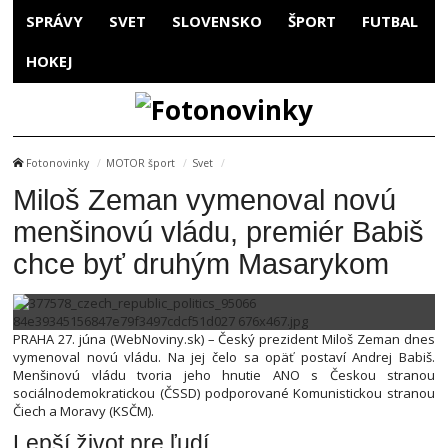
SPRÁVY
SVET
SLOVENSKO
ŠPORT
FUTBAL
HOKEJ
Fotonovinky
MOTOR šport
Svet
Miloš Zeman vymenoval novú
menšinovú vládu, premiér Babiš
chce byť druhým Masarykom
PRAHA 27. júna (WebNoviny.sk) – Český prezident Miloš Zeman dnes
vymenoval novú vládu. Na jej čelo sa opäť postaví Andrej Babiš.
Menšinovú vládu tvoria jeho hnutie ANO s Českou stranou
sociálnodemokratickou (ČSSD) podporované Komunistickou stranou
Čiech a Moravy (KSČM).
Lepší život pre ľudí