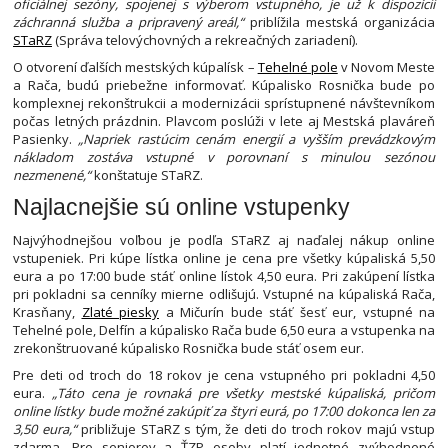
oficiálnej sezóny, spojenej s výberom vstupného, je už k dispozícii
záchranná služba a pripravený areál,“
priblížila mestská organizácia
STaRZ
(Správa telovýchovných a rekreačných zariadení).
O otvorení ďalších mestských kúpalísk –
Tehelné pole
v Novom Meste
a Rača, budú priebežne informovať. Kúpalisko Rosnička bude po
komplexnej rekonštrukcii a modernizácii sprístupnené návštevníkom
počas letných prázdnin. Plavcom poslúži v lete aj Mestská plaváreň
Pasienky.
„Napriek rastúcim cenám energií a vyšším prevádzkovým
nákladom zostáva vstupné v porovnaní s minulou sezónou
nezmenené,“
konštatuje STaRZ.
Najlacnejšie sú online vstupenky
Najvýhodnejšou voľbou je podľa STaRZ aj naďalej nákup online
vstupeniek. Pri kúpe lístka online je cena pre všetky kúpaliská 5,50
eura a po 17:00 bude stáť online lístok 4,50 eura. Pri zakúpení lístka
pri pokladni sa cenníky mierne odlišujú. Vstupné na kúpaliská Rača,
Krasňany,
Zlaté piesky
a Mičurín bude stáť šesť eur, vstupné na
Tehelné pole, Delfín a kúpalisko Rača bude 6,50 eura a vstupenka na
zrekonštruované kúpalisko Rosnička bude stáť osem eur.
Pre deti od troch do 18 rokov je cena vstupného pri pokladni 4,50
eura.
„Táto cena je rovnaká pre všetky mestské kúpaliská, pričom
online lístky bude možné zakúpiť za štyri eurá, po 17:00 dokonca len za
3,50 eura,“
približuje STaRZ s tým, že deti do troch rokov majú vstup
zdarma. Pre seniorov a ŤZP osoby platí jednotné zvýhodnené