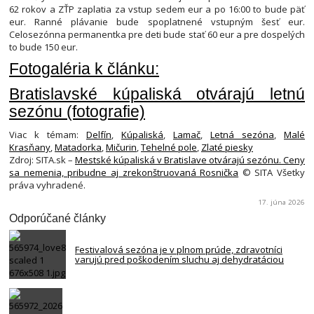
62 rokov a ZŤP zaplatia za vstup sedem eur a po 16:00 to bude päť
eur. Ranné plávanie bude spoplatnené vstupným šesť eur.
Celosezónna permanentka pre deti bude stať 60 eur a pre dospelých
to bude 150 eur.
Fotogaléria k článku:
Bratislavské kúpaliská otvárajú letnú
sezónu (fotografie)
Viac k témam:
Delfín
,
Kúpaliská
,
Lamač
,
Letná sezóna
,
Malé
Krasňany
,
Matadorka
,
Mičurin
,
Tehelné pole
,
Zlaté piesky
Zdroj: SITA.sk –
Mestské kúpaliská v Bratislave otvárajú sezónu. Ceny
sa nemenia, pribudne aj zrekonštruovaná Rosnička
© SITA Všetky
práva vyhradené.
17. júna 2026
Odporúčané články
Festivalová sezóna je v plnom prúde, zdravotníci
varujú pred poškodením sluchu aj dehydratáciou