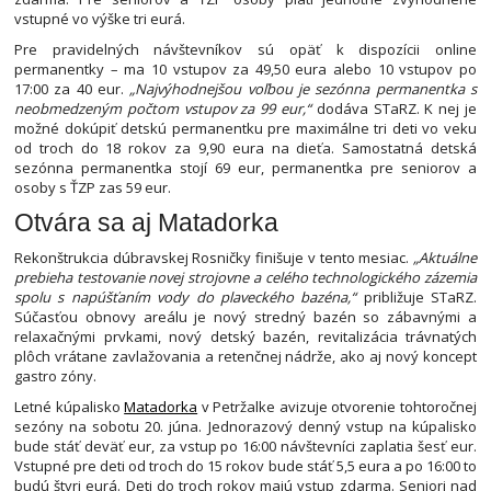
vstupné vo výške tri eurá.
Pre pravidelných návštevníkov sú opäť k dispozícii online
permanentky – ma 10 vstupov za 49,50 eura alebo 10 vstupov po
17:00 za 40 eur.
„Najvýhodnejšou voľbou je sezónna permanentka s
neobmedzeným počtom vstupov za 99 eur,“
dodáva STaRZ. K nej je
možné dokúpiť detskú permanentku pre maximálne tri deti vo veku
od troch do 18 rokov za 9,90 eura na dieťa. Samostatná detská
sezónna permanentka stojí 69 eur, permanentka pre seniorov a
osoby s ŤZP zas 59 eur.
Otvára sa aj Matadorka
Rekonštrukcia dúbravskej Rosničky finišuje v tento mesiac.
„Aktuálne
prebieha testovanie novej strojovne a celého technologického zázemia
spolu s napúšťaním vody do plaveckého bazéna,“
približuje STaRZ.
Súčasťou obnovy areálu je nový stredný bazén so zábavnými a
relaxačnými prvkami, nový detský bazén, revitalizácia trávnatých
plôch vrátane zavlažovania a retenčnej nádrže, ako aj nový koncept
gastro zóny.
Letné kúpalisko
Matadorka
v Petržalke avizuje otvorenie tohtoročnej
sezóny na sobotu 20. júna. Jednorazový denný vstup na kúpalisko
bude stáť deväť eur, za vstup po 16:00 návštevníci zaplatia šesť eur.
Vstupné pre deti od troch do 15 rokov bude stáť 5,5 eura a po 16:00 to
budú štyri eurá. Deti do troch rokov majú vstup zdarma. Seniori nad