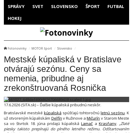
SPRÁVY
SVET
SLOVENSKO
ŠPORT
FUTBAL
HOKEJ
Fotonovinky
MOTOR šport
Slovensko
Mestské kúpaliská v Bratislave
otvárajú sezónu. Ceny sa
nemenia, pribudne aj
zrekonštruovaná Rosnička
17.6.2026 (SITA.sk) – Ďalšie kúpaliská pribudnú neskôr.
Bratislavské mestské
kúpaliská
spúšťajú tohtoročnú
letnú sezónu
. K
už otvoreným kúpaliskám
Delfín
v Ružinove a
Mičurín
v Starom Meste
sa vo štvrtok 18. júna pridajú kúpaliská
Lamač
a
Krasňany
.
„Zlaté
piesky takisto prepínajú do plného letného režimu. Odštartovaním