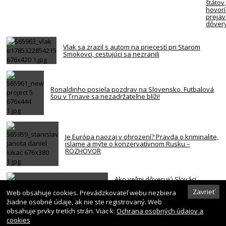
štátov
hovorí
preja
dôver
Vlak sa zrazil s autom na priecestí pri Starom
Smokovci, cestujúci sa nezranili
Ronaldinho posiela pozdrav na Slovensko. Futbalová
šou v Trnave sa nezadržateľne blíži!
Je Európa naozaj v ohrození? Pravda o kriminalite,
islame a mýte o konzervatívnom Rusku –
ROZHOVOR
Ako veľmi dôverujú Slováci
štátnym inštitúciám? Najhoršie
Zavrieť
Web obsahuje cookies. Prevádzkovateľ webu nezbiera
dopadla vláda a parlament
žiadne osobné údaje, ak nie ste registrovaný. Web
obsahuje prvky tretích strán. Viac k:
Ochrana osobných údajov a
cookies