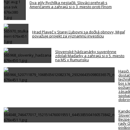
Dva góly Rychlíka nestačili. Slováci prehrali s
Američanmi a zahrajú si o 3. miesto proti Fínom
Hrad Plaveč v Starej Ľubovni sa dočká obnovy, Migaľ
považuje projekt za významnú investíciu
Slovenské hádzanárky suverénne
zdolali Maďarky a zahrajú si o 5. miesto
na MS v Rumunsku
Hasiči
dosta
techni
boj s 
požiar
zásadn
spolup
dobro
Kandi
Slove
Bezpe
rady 
podpor