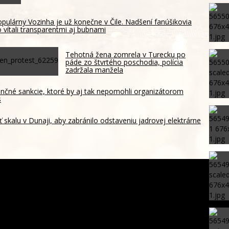
pulárny Vozinha je už konečne v Čile. Nadšení fanúšikovia
 vítali transparentmi aj bubnami
Tehotná žena zomrela v Turecku po
páde zo štvrtého poschodia, polícia
zadržala manžela
ančné sankcie, ktoré by aj tak nepomohli organizátorom
s
skalu v Dunaji, aby zabránilo odstaveniu jadrovej elektrárne
é Investičné plány novej generácie
 Reform UK chce proti migrantom v Lamanšskom prielive
 vojenské námorníctvo