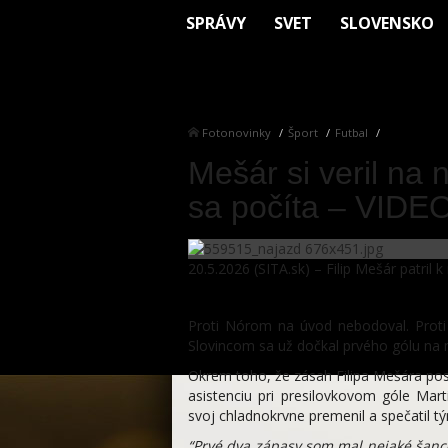
SPRÁVY
SVET
SLOVENSKO
Fotonovinky
Šport
Futbal
Mešár si veril na 
sa počíta – VIDE
20.5.2026 (SITA.sk) – Filip Mešár patril
>>> Všetko o MS v hokeji 2026
Proti Nórom na úvod nebodoval. Proti 
Slovincom sa už dočkal prvého gólu na 
Okrem toho, že zásah Filipa Mešára posu
asistenciu pri presilovkovom góle Ma
svoj chladnokrvne premenil a spečatil t
“Prvé dva zápasy som mal nejaké šance,