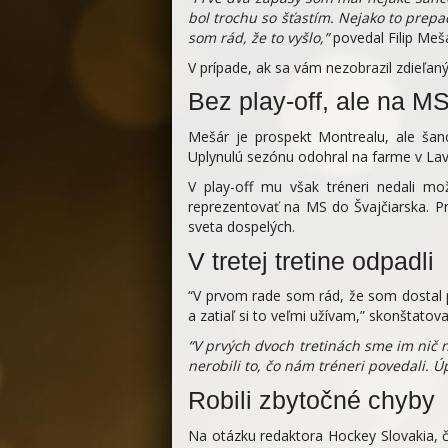
bol trochu so šťastím. Nejako to prepa
som rád, že to vyšlo,”
povedal Filip Meš
V prípade, ak sa vám nezobrazil zdieľa
Bez play-off, ale na M
Mešár je prospekt Montrealu, ale šan
Uplynulú sezónu odohral na farme v Lav
V play-off mu však tréneri nedali mo
reprezentovať na MS do Švajčiarska. P
sveta dospelých.
V tretej tretine odpadli
“V prvom rade som rád, že som dostal 
a zatiaľ si to veľmi užívam,” skonštatov
“V prvých dvoch tretinách sme im nič ned
nerobili to, čo nám tréneri povedali. Ú
Robili zbytočné chyby
Na otázku redaktora Hockey Slovakia, č