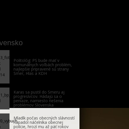
ovensko
Politológ: PS bude mať v
komunálnych voľbách problém,
najlepšie pripravené sú strany
Smer, Hlas a KDH
Karas sa pustil do Smeru aj
progresívcov. Hádajú sa o
peniaze, namiesto riešenia
problémov Slovenska
Mladík počas obecných slávností
napadol náčelníka obecnej
polície, hrozí mu až päť rokov