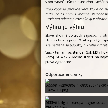
v porovnaní s tými slovinskými, Mešár 
“Keď robíme správne veci, ktoré od n
teda, že to bolo o väčších skúsenost
útočnom pásme a rovnako aj v obrane. 
Výhra je výhra
Slovensko má po troch zápasoch proti
ale chcelo plný počet 9. Ako je s tým 
Ale netreba sa uspokojiť. Treba vyhrať 
Viac k témam:
asistencia
,
Gól
,
MS v hoke
Zdroj: SITA.sk –
Mešár si veril na náj
práva vyhradené.
Odporúčané články