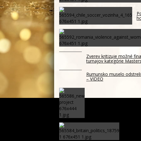
Po
ho
Zverev kritizuje možné fin
turnajov kategórie Master
Rumunsko muselo odstreliť 
– VIDEO
XTB predstavuje vylepšen
Britská
nasadiť