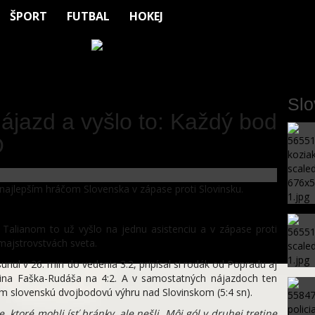
ŠPORT
FUTBAL
HOKEJ
Sl
nájazd a vyšlo to: Každý bod
O
 k najlepším hráčom Slovenska v zápase proti Slovinsku.
Talianom to už vyšlo na jednu asistenciu a v zápase proti
majstrovstvách sveta.
nul v 26. min do vedenia 3:2, pripísal si rodák od Popradu aj
rtina Faška-Rudáša na 4:2. A v samostatných nájazdoch ten
ým slovenskú dvojbodovú výhru nad Slovinskom (5:4 sn).
 ktoré mohli ísť bránky, ale nešli. Môj gól v druhej tretine