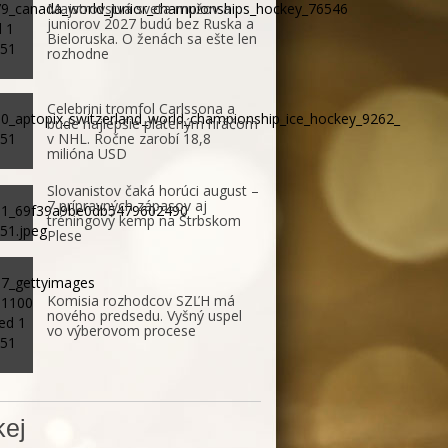
Majstrovstvá sveta mužov a
juniorov 2027 budú bez Ruska a
Bieloruska. O ženách sa ešte len
rozhodne
Celebrini tromfol Carlssona a
bude najlepšie plateným hráčom
v NHL. Ročne zarobí 18,8
milióna USD
Slovanistov čaká horúci august –
7 prípravných zápasov aj
tréningový kemp na Štrbskom
Plese
Komisia rozhodcov SZĽH má
nového predsedu. Vyšný uspel
vo výberovom procese
ej