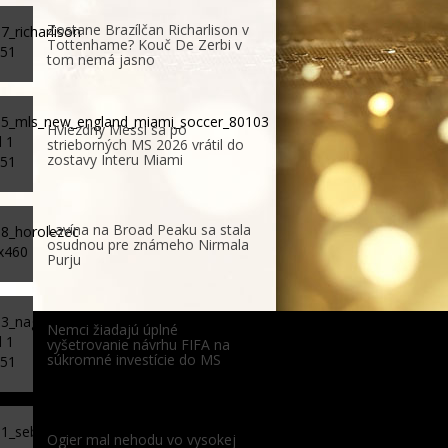
Zostane Brazílčan Richarlison v
Tottenhame? Kouč De Zerbi v
tom nemá jasno
Hviezdny Messi sa po
strieborných MS 2026 vrátil do
zostavy Interu Miami
Lavína na Broad Peaku sa stala
osudnou pre známeho Nirmala
Purju
Nemci žiadajú úplné
vyšetrovanie návrhu FIFA na
súkromné investície do MS
Ogier mal nehodu vo vysokej