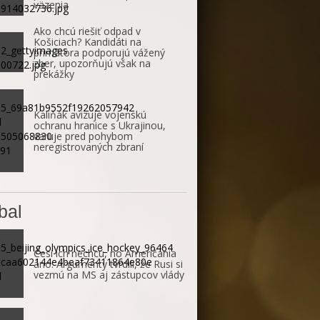
väzenia
Ako chcú riešiť odpad v
Košiciach? Kandidáti na
primátora podporujú vážený
zber, upozorňujú však na
prekážky
Kaliňák avizuje vojenskú
ochranu hranice s Ukrajinou,
varuje pred pohybom
neregistrovaných zbraní
bal
Česi ich nechcú, no Američania
áno. Argumenty tvrdili, že Rusi si
vezmú na MS aj zástupcov vlády