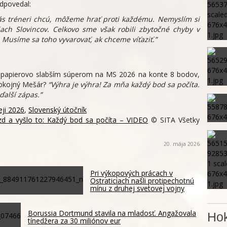
odpovedal:
ás tréneri chcú, môžeme hrať proti každému. Nemyslím si
iach Slovincov. Celkovo sme však robili zbytočné chyby v
Musíme sa toho vyvarovať, ak chceme víťaziť.”
 papierovo slabším súperom na MS 2026 na konte 8 bodov,
spokojný Mešár?
“Výhra je výhra! Za mňa každý bod sa počíta.
ďalší zápas.”
ji 2026
,
Slovenský útočník
azd a vyšlo to: Každý bod sa počíta – VIDEO
© SITA Všetky
20. mája 2026
Pri výkopových prácach v
Ostraticiach našli protipechotnú
mínu z druhej svetovej vojny
Borussia Dortmund stavila na mladosť. Angažovala
Hok
tínedžera za 30 miliónov eur