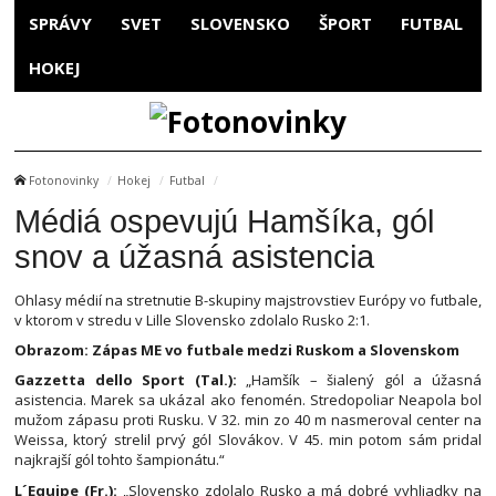
SPRÁVY
SVET
SLOVENSKO
ŠPORT
FUTBAL
HOKEJ
Fotonovinky
Hokej
Futbal
Médiá ospevujú Hamšíka, gól
snov a úžasná asistencia
Ohlasy médií na stretnutie B-skupiny majstrovstiev Európy vo futbale,
v ktorom v stredu v Lille Slovensko zdolalo Rusko 2:1.
Obrazom: Zápas ME vo futbale medzi Ruskom a Slovenskom
Gazzetta dello Sport (Tal.):
„Hamšík – šialený gól a úžasná
asistencia. Marek sa ukázal ako fenomén. Stredopoliar Neapola bol
mužom zápasu proti Rusku. V 32. min zo 40 m nasmeroval center na
Weissa, ktorý strelil prvý gól Slovákov. V 45. min potom sám pridal
najkrajší gól tohto šampionátu.“
L´Equipe (Fr.):
„Slovensko zdolalo Rusko a má dobré vyhliadky na