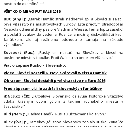
postup do osemfinále.“
VŠETKO O ME VO FUTBALE 2016
BBC (Angl.):
„Marek Hamšík strelil nádherný gól a Slováci si zaistili
prvé víťazstvo na majstrovstvách Európy. Ešte predtým stredopoliar
Neapola odmeral dlhý pas pre Vladimíra Weissa. Ten si loptu zasekol
a poslal Slovákov do vedenia. Rusi čelia možnej diskvalifikácii kvôli
fanúšikom, ale aj reálnemu odchodu z turnaja na základe
výsledkov.“
Sovsport (Rus.):
„Ruský tím nestačil na Slovákov a klesol na
posledné miesto v tabuľke. Proti Walesu sa berie len víťazstvo.“
Viac o zápase Rusko – Slovensko:
Video: Slováci porazili Rusov, skórovali Weiss a Hamšík
Obrazom: Slováci dosiahli prvé víťazstvo na Euro 2016
Pred zápasom v Lille zadržali slovenských fanúšikov
iDNES.cz (ČR):
„Futbalové Slovensko oslavuje historické víťazstvo
vďaka krásnym dvom gólom z takmer rovnakého miesta v
šestnástke.“
Bild (Nem.):
„Kladivo Hamšík. Rusi sú už takmer z kola von.“
Blick (Švaj.):
„Hamšíkov gól snov. Slovensko zdolalo Rusko. Zatiaľ čo
Slováci sú po prvom víťazstve na ceste do osemfinále, Rusi z nej