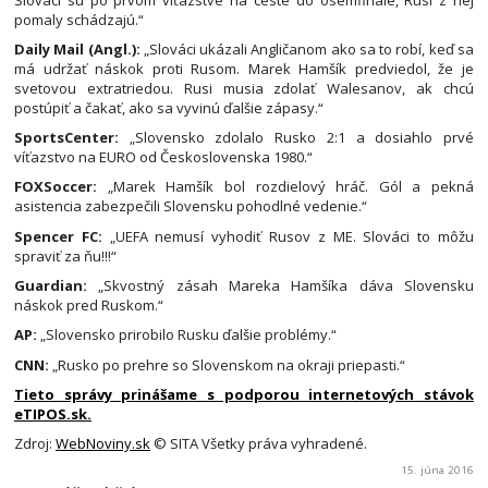
pomaly schádzajú.“
Daily Mail (Angl.):
„Slováci ukázali Angličanom ako sa to robí, keď sa
má udržať náskok proti Rusom. Marek Hamšík predviedol, že je
svetovou extratriedou. Rusi musia zdolať Walesanov, ak chcú
postúpiť a čakať, ako sa vyvinú ďalšie zápasy.“
SportsCenter:
„Slovensko zdolalo Rusko 2:1 a dosiahlo prvé
víťazstvo na EURO od Československa 1980.“
FOXSoccer:
„Marek Hamšík bol rozdielový hráč. Gól a pekná
asistencia zabezpečili Slovensku pohodlné vedenie.“
Spencer FC:
„UEFA nemusí vyhodiť Rusov z ME. Slováci to môžu
spraviť za ňu!!!“
Guardian:
„Skvostný zásah Mareka Hamšíka dáva Slovensku
náskok pred Ruskom.“
AP:
„Slovensko prirobilo Rusku ďalšie problémy.“
CNN:
„Rusko po prehre so Slovenskom na okraji priepasti.“
Tieto správy prinášame s podporou internetových stávok
eTIPOS.sk.
Zdroj:
WebNoviny.sk
© SITA Všetky práva vyhradené.
15. júna 2016