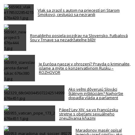
Vlak sa zrazil s autom na priecestí pri Starom
Smokovci, cestujúci sa nezranili
Ronaldinho posiela pozdrav na Slovensko. Futbalová
šou v Trnave sa nezadržateľne blíži!
Je Európa naozaj v ohrození? Pravda o kriminalite,
islame a mýte o konzervatívnom Rusku –
ROZHOVOR
Ako veľmi dôverujú Slováci
štátnym inštitúciám? Najhoršie
dopadla vláda a parlament
Pápež Lev XIV. sa vo Francúzsku
stretne s obeťami sexuálneho
zneužívania kňazmi
Maradonov masér opísal
legendu pred smrťou ako