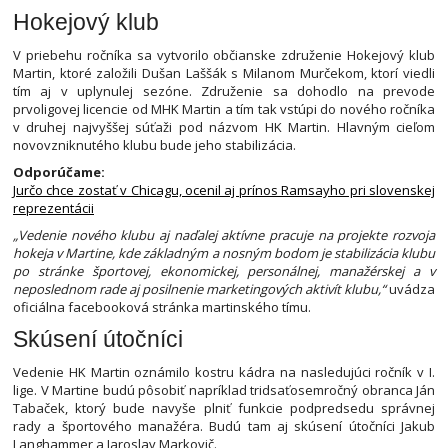
Hokejový klub
V priebehu ročníka sa vytvorilo občianske združenie Hokejový klub
Martin, ktoré založili Dušan Laššák s Milanom Murčekom, ktorí viedli
tím aj v uplynulej sezóne. Združenie sa dohodlo na prevode
prvoligovej licencie od MHK Martin a tím tak vstúpi do nového ročníka
v druhej najvyššej súťaži pod názvom HK Martin. Hlavným cieľom
novovzniknutého klubu bude jeho stabilizácia.
Odporúčame:
Jurčo chce zostať v Chicagu, ocenil aj prínos Ramsayho pri slovenskej
reprezentácii
„Vedenie nového klubu aj naďalej aktívne pracuje na projekte rozvoja
hokeja v Martine, kde základným a nosným bodom je stabilizácia klubu
po stránke športovej, ekonomickej, personálnej, manažérskej a v
neposlednom rade aj posilnenie marketingových aktivít klubu,“
uvádza
oficiálna facebooková stránka martinského tímu.
Skúsení útočníci
Vedenie HK Martin oznámilo kostru kádra na nasledujúci ročník v I.
lige. V Martine budú pôsobiť napríklad tridsaťosemročný obranca Ján
Tabaček, ktorý bude navyše plniť funkcie podpredsedu správnej
rady a športového manažéra. Budú tam aj skúsení útočníci Jakub
Langhammer a Jaroslav Markovič.