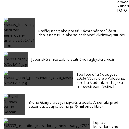
obvod
Záhorí
FOTO
Radšej nosiť ako prosiť. Záchranár radí, čo si
zbaliť na túru a ako sa zachovať v krízovej situácii
Japonské slnko zabilo statného ragbystu z Fidži
Top foto dňa (7. august
2026): Včelie úle v Palestíne,
streľba študenta v Thajsku
a Lovestream festival
Bruno Guimaraes je najväčšia posila Arsenalu pred
sezónou. Údajná suma je 75 miliónov libier
Lopta z
Maradonovho