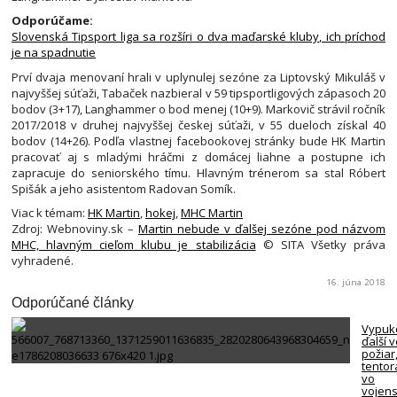
Odporúčame:
Slovenská Tipsport liga sa rozšíri o dva maďarské kluby, ich príchod
je na spadnutie
Prví dvaja menovaní hrali v uplynulej sezóne za Liptovský Mikuláš v
najvyššej súťaži, Tabaček nazbieral v 59 tipsportligových zápasoch 20
bodov (3+17), Langhammer o bod menej (10+9). Markovič strávil ročník
2017/2018 v druhej najvyššej českej súťaži, v 55 dueloch získal 40
bodov (14+26). Podľa vlastnej facebookovej stránky bude HK Martin
pracovať aj s mladými hráčmi z domácej liahne a postupne ich
zapracuje do seniorského tímu. Hlavným trénerom sa stal Róbert
Spišák a jeho asistentom Radovan Somík.
Viac k témam:
HK Martin
,
hokej
,
MHC Martin
Zdroj: Webnoviny.sk –
Martin nebude v ďalšej sezóne pod názvom
MHC, hlavným cieľom klubu je stabilizácia
© SITA Všetky práva
vyhradené.
16. júna 2018
Odporúčané články
Vypuk
ďalší 
požiar
tentor
vo
vojen