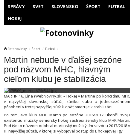
SPRÁVY
SVET
SLOVENSKO
ŠPORT
FUTBAL
HOKEJ
Fotonovinky
Šport
Futbal
Martin nebude v ďalšej sezóne
pod názvom MHC, hlavným
cieľom klubu je stabilizácia
MARTIN 16. júna (WebNoviny.sk) – Hokej v Martine po konci tímu MHC
v najvyššej slovenskej súťaži, zániku klubu a jednosezónnom
pôsobení v tretej najvyššej súťaži opäť smeruje k stabilizácii.
Po tom, ako klub MHC Martin po sezóne 2016/2017 ukončil svoju
existenciu, mužský seniorský hokej zastrešil ženský klub MHK Martin.
Pod týmto názvom odohral martinský mužský tím sezónu 2017/2018 v
III. najvyššej súťaži, v ktorej si vybojoval postup do I. hokejovej ligy.