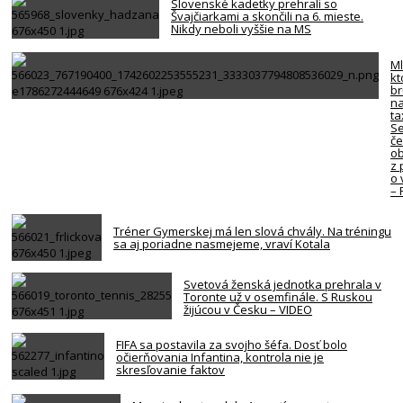
Slovenské kadetky prehrali so
Švajčiarkami a skončili na 6. mieste.
Nikdy neboli vyššie na MS
Ml
kt
br
na
ta
Se
če
ob
z 
o 
–
Tréner Gymerskej má len slová chvály. Na tréningu
sa aj poriadne nasmejeme, vraví Kotala
Svetová ženská jednotka prehrala v
Toronte už v osemfinále. S Ruskou
žijúcou v Česku – VIDEO
FIFA sa postavila za svojho šéfa. Dosť bolo
očierňovania Infantina, kontrola nie je
skresľovanie faktov