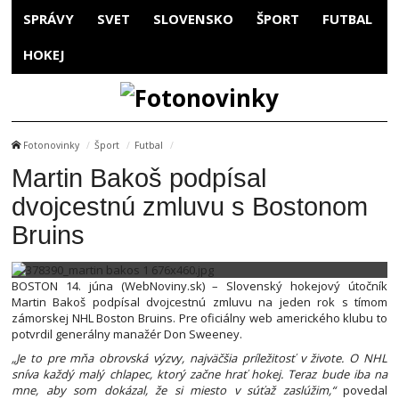
SPRÁVY
SVET
SLOVENSKO
ŠPORT
FUTBAL
HOKEJ
Fotonovinky
Šport
Futbal
Martin Bakoš podpísal
dvojcestnú zmluvu s Bostonom
Bruins
BOSTON 14. júna (WebNoviny.sk) – Slovenský hokejový útočník
Martin Bakoš podpísal dvojcestnú zmluvu na jeden rok s tímom
zámorskej NHL Boston Bruins. Pre oficiálny web amerického klubu to
potvrdil generálny manažér Don Sweeney.
„Je to pre mňa obrovská výzvy, najväčšia príležitosť v živote. O NHL
sníva každý malý chlapec, ktorý začne hrať hokej. Teraz bude iba na
mne, aby som dokázal, že si miesto v súťaž zaslúžim,“
povedal