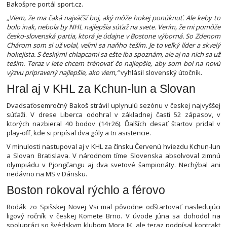
Bakošpre portál sport.cz.
„Viem, že ma čaká najväčší boj, aký môže hokej ponúknuť. Ale keby to
bolo inak, nebola by NHL najlepšia súťaž na svete. Verím, že mi pomôže
česko-slovenská partia, ktorá je údajne v Bostone výborná. So Zdenom
Chárom som si už volal, veľmi sa naňho teším. Je to veľký líder a skvelý
hokejista. S českými chlapcami sa ešte iba spoznám, ale aj na nich sa už
teším. Teraz v lete chcem trénovať čo najlepšie, aby som bol na novú
výzvu pripravený najlepšie, ako viem,“
vyhlásil slovenský útočník.
Hral aj v KHL za Kchun-lun a Slovan
Dvadsaťosemročný Bakoš strávil uplynulú sezónu v českej najvyššej
súťaži. V drese Liberca odohral v základnej časti 52 zápasov, v
ktorých nazbieral 40 bodov (14+26). Ďalších desať štartov pridal v
play-off, kde si pripísal dva góly a tri asistencie.
V minulosti nastupoval aj v KHL za čínsku Červenú hviezdu Kchun-lun
a Slovan Bratislava. V národnom tíme Slovenska absolvoval zimnú
olympiádu v Pjongčangu aj dva svetové šampionáty. Nechýbal ani
nedávno na MS v Dánsku.
Boston rokoval rýchlo a férovo
Rodák zo Spišskej Novej Vsi mal pôvodne odštartovať nasledujúci
ligový ročník v českej Komete Brno. V úvode júna sa dohodol na
spolupráci so švédskym klubom Mora IK, ale teraz podpísal kontrakt