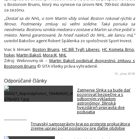
s Bostonom Bruins, ktorý mu vynesie na úrovni NHL 700-tisíc dolárov
za sezónu.
„Dostať sa do NHL, o tom Martin vždy sníval. Boston rokoval rýchlo a
férovo. Podmienky zmluvy sú veľmi solídne. Taká ponuka sa
neodmieta. Bostonu vznikla medzera v zostave a Martin sa chce pobiť o
miesto. Nemá garantované, že hneď naskočí do NHL, ale šancu má,“
uviedol Bakošov agent Robert Spálenka zo spoločnosti Sport Invest.
Viac k témam:
Boston Bruins
,
HC Bílí Tygři Liberec
,
HC Kometa Brno
,
hokej
,
Martin Bakoš
,
Mora IK
,
NHL
Zdroj: Webnoviny.sk –
Martin Bakoš podpísal dvojcestnú zmluvu s
Bostonom Bruins
© SITA Všetky práva vyhradené.
15. júna 2018
Odporúčané články
Zatmenie Slnka sa bude dať
pozorovať bezpečne a s
odborným výkladom
astronómov, žilinská
hvezdáreň pripravila dve
podujatia
Trnavský samosprávny kraj po proteste prokurátora
zrejme upraví počet poslancov pre ďalšie obdobie