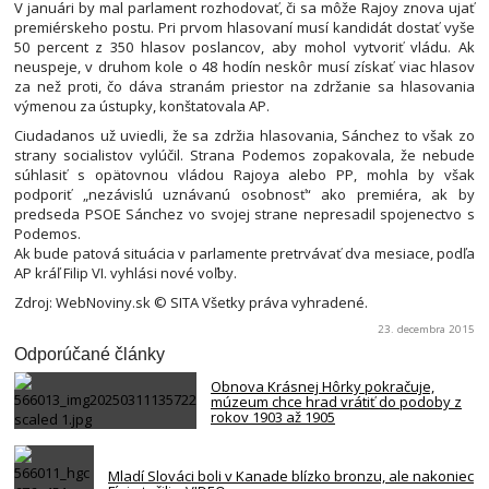
V januári by mal parlament rozhodovať, či sa môže Rajoy znova ujať
premiérskeho postu. Pri prvom hlasovaní musí kandidát dostať vyše
50 percent z 350 hlasov poslancov, aby mohol vytvoriť vládu. Ak
neuspeje, v druhom kole o 48 hodín neskôr musí získať viac hlasov
za než proti, čo dáva stranám priestor na zdržanie sa hlasovania
výmenou za ústupky, konštatovala AP.
Ciudadanos už uviedli, že sa zdržia hlasovania, Sánchez to však zo
strany socialistov vylúčil. Strana Podemos zopakovala, že nebude
súhlasiť s opätovnou vládou Rajoya alebo PP, mohla by však
podporiť „nezávislú uznávanú osobnosť“ ako premiéra, ak by
predseda PSOE Sánchez vo svojej strane nepresadil spojenectvo s
Podemos.
Ak bude patová situácia v parlamente pretrvávať dva mesiace, podľa
AP kráľ Filip VI. vyhlási nové voľby.
Zdroj: WebNoviny.sk © SITA Všetky práva vyhradené.
23. decembra 2015
Odporúčané články
Obnova Krásnej Hôrky pokračuje,
múzeum chce hrad vrátiť do podoby z
rokov 1903 až 1905
Mladí Slováci boli v Kanade blízko bronzu, ale nakoniec