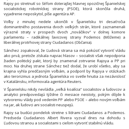
Rajoy po stretnutí so šéfom doterajšej hlavnej opozičnej Španielskej
socialistickej robotníckej strany (PSOE), ktorá skončila druhá,
vyjadrenie neposkytol, píše agentúra AP.
Voľby z minulej nedele ukončili v Španielsku tri desaťročia
dominantného postavenia dvoch veľkých strán, ktoré zaznamenali
výrazné straty v prospech dvoch „nováčikov“ v dolnej komore
parlamentu – radikálnej ľavicovej strany Podemos (Môžeme) a
liberálnej protrhovej strany Ciudadanos (Občania).
Sánchez zopakoval, že Ľudová strana sa má pokúsiť vytvoriť vládu
ako prvá, pretože získala najviac hlasov – socialisti však nepodporia
žiaden politický pakt, ktorý by znamenal zotrvanie Rajoya a PP pri
moci. Na druhej strane Sánchez tiež dodal, že urobí všetko, aby sa
krajina vyhla predčasným voľbám, a podporil by Rajoya v otázkach
ako terorizmus a jednota Španielska vo svetle hnutia za nezávislosť
v Katalánsku, informovala agentúra Reuters.
V Španielsku nikdy nevládla „veľká koalícia“ socialistov a ľudovcov a
analytici predpovedajú týždne či mesiace neistoty, pokým dôjde k
vytvoreniu vlády pod vedením PP alebo PSOE – alebo novým voľbám
na jar, ak ľudovci ani socialisti neuspejú.
Rajoy sa budúci pondelok stretne s lídrami Ciudadanos a Podemos.
Predseda Ciudadanos Albert Rivera vyzval dnes na dohodu s
Ľudovou stranou a socialistami s cieľom vytvoriť stabilnú vládu.