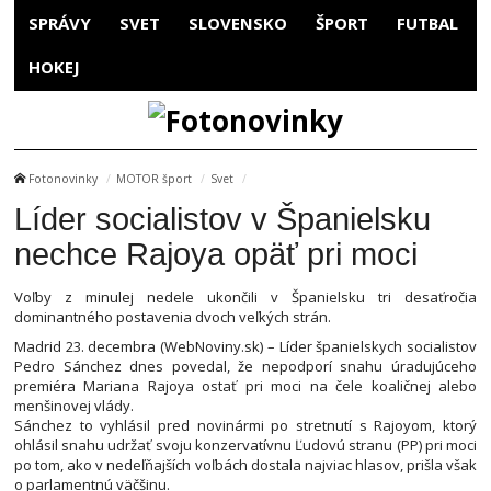
SPRÁVY
SVET
SLOVENSKO
ŠPORT
FUTBAL
HOKEJ
Fotonovinky
MOTOR šport
Svet
Líder socialistov v Španielsku
nechce Rajoya opäť pri moci
Voľby z minulej nedele ukončili v Španielsku tri desaťročia
dominantného postavenia dvoch veľkých strán.
Madrid 23. decembra (WebNoviny.sk) – Líder španielskych socialistov
Pedro Sánchez dnes povedal, že nepodporí snahu úradujúceho
premiéra Mariana Rajoya ostať pri moci na čele koaličnej alebo
menšinovej vlády.
Sánchez to vyhlásil pred novinármi po stretnutí s Rajoyom, ktorý
ohlásil snahu udržať svoju konzervatívnu Ľudovú stranu (PP) pri moci
po tom, ako v nedeľňajších voľbách dostala najviac hlasov, prišla však
o parlamentnú väčšinu.