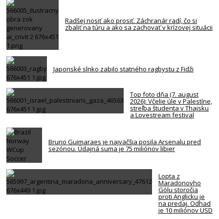
Radšej nosiť ako prosiť. Záchranár radí, čo si
zbaliť na túru a ako sa zachovať v krízovej situácii
Japonské slnko zabilo statného ragbystu z Fidži
Top foto dňa (7. august
2026): Včelie úle v Palestíne,
streľba študenta v Thajsku
a Lovestream festival
Bruno Guimaraes je najväčšia posila Arsenalu pred
sezónou. Údajná suma je 75 miliónov libier
Lopta z
Maradonovho
Gólu storočia
proti Anglicku je
na predaj. Odhad
je 10 miliónov USD