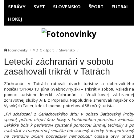
SPRÁVY
SVET
SLOVENSKO
ŠPORT
FUTBAL
HOKEJ
Fotonovinky
MOTOR šport
Slovensko
Leteckí záchranári v sobotu
zasahovali trikrát v Tatrách
Záchranári v Tatrách ratovali dvoch turistov a dobrovoľného
nosiča.POPRAD 18. júna (WebNoviny.sk) – Trikrát v sobotu vzlietli na
pomoc turistom leteckí záchranári z Vrtuľníkovej záchrannej
zdravotnej služby ATE z Popradu. Napoludnie smerovali najskôr do
Vysokých Tatier, kde ich pomoc potreboval 58-ročný turista.
„Pri schádzaní z Gerlachovského štítu v oblasti Batizovskej Próby
spadol, pričom utrpel úraz hlavy s krátkodobou poruchou vedomia.
Lekárka bola k pacientovi spustená pomocou lanovej techniky a po
evakuácií v transportnej sedačke bol zranený letecky transportovaný
na centrálny príjem popradskej nemocnice,“
opísala prvý prípad