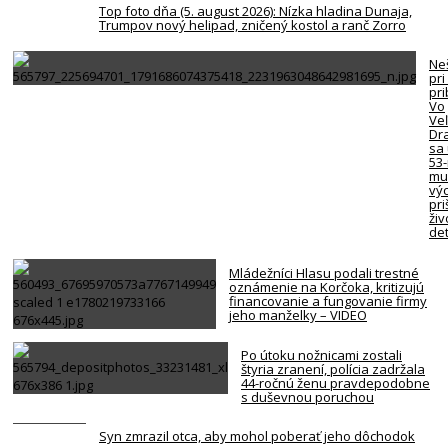
Top foto dňa (5. august 2026): Nízka hladina Dunaja,
Trumpov nový helipad, zničený kostol a ranč Zorro
Neš
pri
pr
Vo
Ve
Dr
sa 
53
mu
vý
pri
živ
det
Mládežníci Hlasu podali trestné
oznámenie na Korčoka, kritizujú
financovanie a fungovanie firmy
jeho manželky – VIDEO
Po útoku nožnicami zostali
štyria zranení, polícia zadržala
44-ročnú ženu pravdepodobne
s duševnou poruchou
Syn zmrazil otca, aby mohol poberať jeho dôchodok