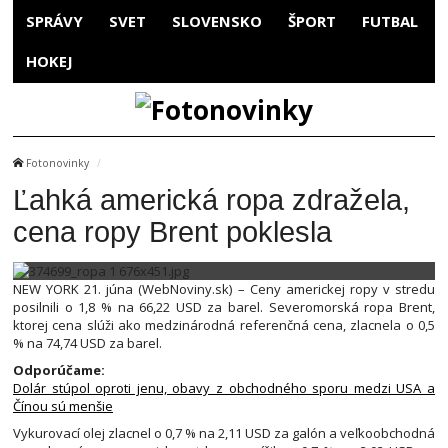
SPRÁVY
SVET
SLOVENSKO
ŠPORT
FUTBAL
HOKEJ
Fotonovinky
Ľahká americká ropa zdražela,
cena ropy Brent poklesla
NEW YORK 21. júna (WebNoviny.sk) – Ceny americkej ropy v stredu
posilnili o 1,8 % na 66,22 USD za barel. Severomorská ropa Brent,
ktorej cena slúži ako medzinárodná referenčná cena, zlacnela o 0,5
% na 74,74 USD za barel.
Odporúčame:
Dolár stúpol oproti jenu, obavy z obchodného sporu medzi USA a
Čínou sú menšie
Vykurovací olej zlacnel o 0,7 % na 2,11 USD za galón a veľkoobchodná