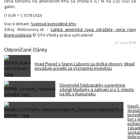
cena benzínu na americkom trhu sa znížila o 0,7 % na 2,02 USD za
galón.
(1 EUR = 1,1578 USD)
Viac k témam:
Svetové komoditné trhy
Zdroj: Webnoviny.sk –
Ľahká americká ropa zdražela, cena ropy
Brent poklesla
© SITA Všetky práva vyhradené.
21. júna 2018
Odporúčané články
Hrad Plaveč v Starej Ľubovni sa dočká obnovy, Migaľ
považuje projekt za významnú investíciu
Slovenské hádzanárky suverénne
zdolali Maďarky a zahrajú si o 5. miesto
na MS v Rumunsku
Hasiči
dosta
techni
boj s 
požiar
zásadn
spolup
dobro