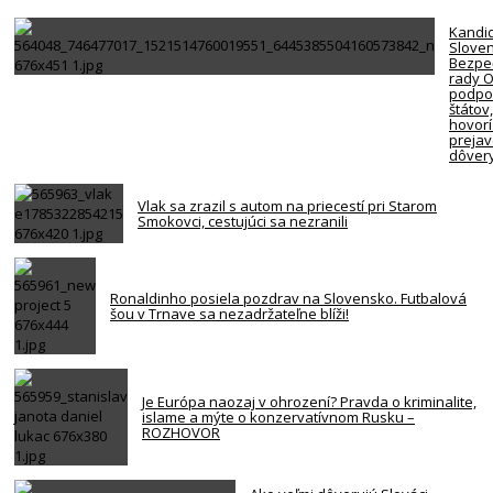
Kandi
Slove
Bezpe
rady 
podpor
štátov
hovorí
preja
dôver
Vlak sa zrazil s autom na priecestí pri Starom
Smokovci, cestujúci sa nezranili
Ronaldinho posiela pozdrav na Slovensko. Futbalová
šou v Trnave sa nezadržateľne blíži!
Je Európa naozaj v ohrození? Pravda o kriminalite,
islame a mýte o konzervatívnom Rusku –
ROZHOVOR