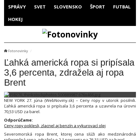
SPRÁVY
SVET
SLOVENSKO
ŠPORT
FUTBAL
HOKEJ
Fotonovinky
Ľahká americká ropa si pripísala
3,6 percenta, zdražela aj ropa
Brent
NEW YORK 27. júna (WebNoviny.sk) – Ceny ropy v utorok posilnili.
Ľahká americká ropa si pripísala 3,6 percenta a uzavrela na úrovni
70,53 USD za barel.
Odporúčame:
Ceny ropy poklesli, zlacnel aj benzín a vykurovací olej
Severomorská ropa Brent, ktorej cena slúži ako medzinárodná
referenčná cena, zdražela o 2,1 percenta na 76,31 USD za barel.