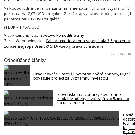
Veľkoobchodná cena benzínu na americkom trhu sa zvýšila o 1,1
percenta na 2,07 USD za galón. Zdražel aj vykurovací olej, a to o 1,4
percenta na 2,13 USD za galón.
(1 EUR = 1,1672 USD)
Viac k témam:
ropa
,
Svetové komoditné trhy
Zdroj: Webnoviny.sk –
Ľahká americká ropa si pripísala 3,6 percenta,
zdražela aj ropa Brent
© SITA Všetky práva vyhradené.
27. júna 2018
Odporúčané články
Hrad Plaveč v Starej Ľubovni sa dočká obnovy, Migaľ
považuje projekt za významnú investíciu
Slovenské hádzanárky suverénne
zdolali Maďarky a zahrajú si o 5. miesto
na MS v Rumunsku
Hasiči
dosta
techni
boj s 
požiar