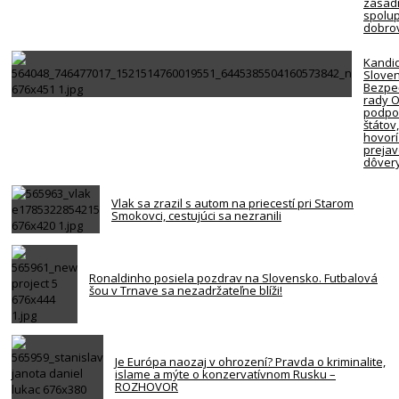
zásadn
spolup
dobro
Kandi
Slove
Bezpe
rady 
podpor
štátov
hovorí
preja
dôver
Vlak sa zrazil s autom na priecestí pri Starom
Smokovci, cestujúci sa nezranili
Ronaldinho posiela pozdrav na Slovensko. Futbalová
šou v Trnave sa nezadržateľne blíži!
Je Európa naozaj v ohrození? Pravda o kriminalite,
islame a mýte o konzervatívnom Rusku –
ROZHOVOR