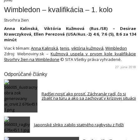
Wimbledon – kvalifikácia – 1. kolo
štvorhra žien
Anna Kalinská, Viktória Kužmová (Rus./SR) – Desirae
Krawczyková, Ellen Perezová (USA/Aus.-2) 4:6, 7:6 (5), 8:6 za 134
minút
Viac k témam:
Anna Kalinská
,
tenis
,
viktória kužmová
,
Wimbledon
Zdroj: Webnoviny.sk –
Kužmová uspela v prvom kole kvalifikácie
štvorhry žien na Wimbledone
© SITA Všetky práva vyhradené.
27. júna 2018
Odporúčané články
Radšej nosiť ako prosiť. Záchranár radí, čo si
zbaliť na túru a ako sa zachovať v krízovej situácii
Japonské slnko zabilo statného ragbystu z Fidži