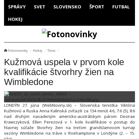
SPRÁVY
SVET
SLOVENSKO
ŠPORT
FUTBAL
HOKEJ
Fotonovinky
Hokej
Tenis
Kužmová uspela v prvom kole
kvalifikácie štvorhry žien na
Wimbledone
LONDÝN 27. júna (WebNoviny.sk) – Slovenska tenistka Viktória
Kužmovú a Ruska Anna Kalinská zvíťazili za 134 minút 4:6, 7:6 (5), 8:6
nad druhým nasadeným americko-austrálskym párom Desirae
Krawczyková, Ellen Perezová v 1. kole kvalifikácie o postup do
hlavnej súťaže štvorhry žien na treťom grandslamovom turnaji
sezóny Wimbledone na tráve v Roehamptone v Londýne (2. – 15.
júla).