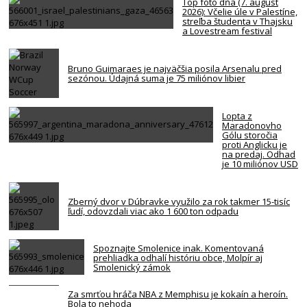
Top foto dňa (7. august
2026): Včelie úle v Palestíne,
streľba študenta v Thajsku
a Lovestream festival
Bruno Guimaraes je najväčšia posila Arsenalu pred
sezónou. Údajná suma je 75 miliónov libier
Lopta z
Maradonovho
Gólu storočia
proti Anglicku je
na predaj. Odhad
je 10 miliónov USD
Zberný dvor v Dúbravke využilo za rok takmer 15-tisíc
ľudí, odovzdali viac ako 1 600 ton odpadu
Spoznajte Smolenice inak. Komentovaná
prehliadka odhalí históriu obce, Molpír aj
Smolenický zámok
Za smrťou hráča NBA z Memphisu je kokaín a heroín.
Bola to nehoda