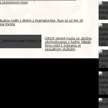
a otvorenom mori
akuáciu rodín s deťmi z Kramatorska, Rusi sú už len 20
aja mesta
ÚBOK obvinil muža zo zločinu
obchodovania s ľuďmi. Mladú
ženu nútil k žobraniu aj
sexuálnym službám