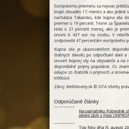
Európskemu priemeru sa najviac približu
krajín obsadilo 17. miesto a ako jediné
nachádza Taliansko, kde kúpna sila d
priemer o 19 percent. Tesne za Španiel
teda o 21 percent menej, ako je prie
úrovni 6 437 eur na osobu. V rebríčk
zodpovedá 47 percentám európskeho p
Kúpna sila je ukazovateľom disponib
štátnych dávok) po odpočítaní daní a
úroveň kúpnej sily na obyvateľa a na 
disponibilné príjmy populácie, čo znam
údajov zo štatistík o príjmoch a úrovn
inštitúcií.
Zdroj: WebNoviny.sk © SITA Všetky prá
Odporúčané články
Na pamätníku Pobjednik slá
plnení úloh v misii UNPR
Top foto dňa (5. august 20