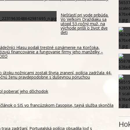
Nešťastí pri vode pribúda.
Vo Veľkom Draždiaku sa
utopil 53-ročný muž, na
východe prišli o život dve
deti
ádežníci Hlasu podali trestné oznámenie na Korčoka,
itizujú financovanie a fungovanie firmy jeho manželky –
IDEO
o útoku nožnicami zostali štyria zranení, polícia zadržala 44-
očnú ženu pravdepodobne s duševnou poruchou
ol poberať jeho dôchodok
za článok o SIS vo francúzskom časopise, tajná služba skončila
Hok
 traja zadržaní. Portugalská polícia obsadila loď s