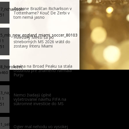
Zostane Brazílčan Richarlison v
Tottenhame? Kouč De Zerbi v
tom nemá jasno
Hviezdny Messi sa po
strieborných MS 2026 vrátil do
zostavy Interu Miami
Lavína na Broad Peaku sa stala
osudnou pre známeho Nirmala
Purju
Nemci žiadajú úplné
vyšetrovanie návrhu FIFA na
súkromné investície do MS
Ogier mal nehodu vo vysokej