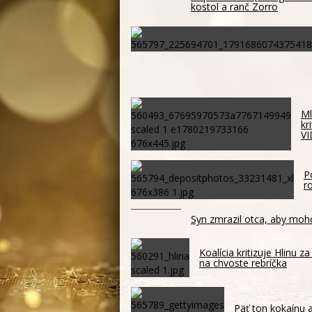
kostol a ranč Zorro
Ml
kr
V
P
r
Syn zmrazil otca, aby moh
Koalícia kritizuje Hlinu 
na chvoste rebríčka
Päť ton kokaínu a