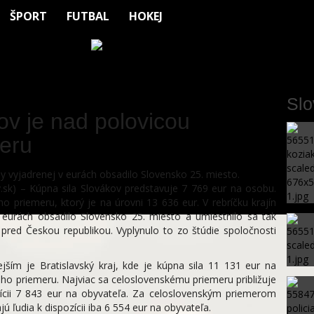
ŠPORT
FUTBAL
HOKEJ
Sl
ov je nad polovicou
eru
ily vyjadrenej v eurách obsadilo Slovensko 25. miesto.
k) – Kúpna sila Slovákov predstavuje 7 769 eur na osobu.
priemeru, ktorý je na úrovni 13 636 eur. V rebríčku krajín
v eurách obsadilo Slovensko 25. miesto a umiestnilo sa tak
red Českou republikou. Vyplynulo to zo štúdie spoločnosti
ejším je Bratislavský kraj, kde je kúpna sila 11 131 eur na
eho priemeru. Najviac sa celoslovenskému priemeru približuje
zícii 7 843 eur na obyvateľa. Za celoslovenským priemerom
ú ľudia k dispozícii iba 6 554 eur na obyvateľa.