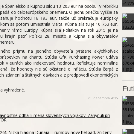
je Španielsko s kúpnou silou 13 203 eur na osobu. V rebríčku
 spadá do celoeurópskeho priemeru. O jednu priečku vyššie sa
osahuje hodnotu 16 193 eur, takže už prekračuje európsky
skom sa potom umiestnila Malta. Kúpna sila tu je 10 753 eur,
mer v rámci Európy. Kúpna sila Poliakov na rok 2015 je na
u krajín patrí Poľsku 28. miesto a kúpna sila obyvateľov
riemeru.
ilného príjmu na jedného obyvateľa (vrátane akýchkoľvek
 príspevkov na charitu. Štúdia GfK Purchasing Power udáva
rok v eurách ako indexovanú hodnotu. Reflektuje nominálne
ená, že hodnoty nie sú očistené o infláciu. Štúdia čerpá z
iach zdanení a štátnych dávkach a z predpovedí ekonomických
Fut
va vyhradené.
20. decembra 2015
vnostne odhalili mená slovenských vojakov. Zahynuli pri
OFOR
26): Nízka hladina Dunaja, Trumpov nový helipad, zničený