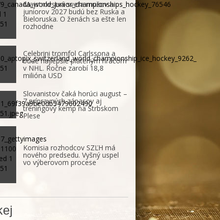
Majstrovstvá sveta mužov a
juniorov 2027 budú bez Ruska a
Bieloruska. O ženách sa ešte len
rozhodne
Celebrini tromfol Carlssona a
bude najlepšie plateným hráčom
v NHL. Ročne zarobí 18,8
milióna USD
Slovanistov čaká horúci august –
7 prípravných zápasov aj
tréningový kemp na Štrbskom
Plese
Komisia rozhodcov SZĽH má
nového predsedu. Vyšný uspel
vo výberovom procese
ej