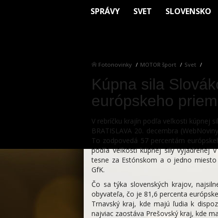
SPRÁVY
SVET
SLOVENSKO
Fotonovinky
MOTOR šport
Svet
Kúpna sila Slovák
európskeho priem
V rebríčku krajín podľa veľkosti kúpnej s
BRATISLAVA 20. decembra (WebNoviny.s
To zodpovedá 57 percentám európskeho 
podľa veľkosti kúpnej sily vyjadrenej 
tesne za Estónskom a o jedno miesto p
GfK.
Čo sa týka slovenských krajov, najsiln
obyvateľa, čo je 81,6 percenta európsk
Trnavský kraj, kde majú ľudia k dispo
najviac zaostáva Prešovský kraj, kde maj