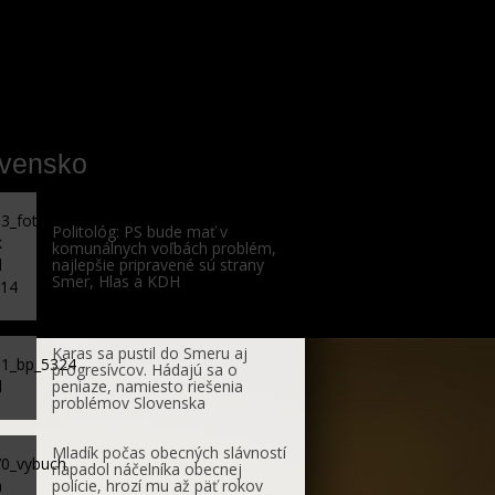
ovensko
Politológ: PS bude mať v
komunálnych voľbách problém,
najlepšie pripravené sú strany
Smer, Hlas a KDH
Karas sa pustil do Smeru aj
progresívcov. Hádajú sa o
peniaze, namiesto riešenia
problémov Slovenska
Mladík počas obecných slávností
napadol náčelníka obecnej
polície, hrozí mu až päť rokov