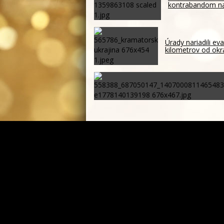
kontrabandom n
Úrady nariadili ev
kilometrov od okr