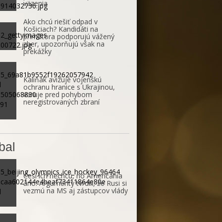
väzenia
Ako chcú riešiť odpad v
Košiciach? Kandidáti na
primátora podporujú vážený
zber, upozorňujú však na
prekážky
Kaliňák avizuje vojenskú
ochranu hranice s Ukrajinou,
varuje pred pohybom
neregistrovaných zbraní
bal
Česi ich nechcú, no Američania
áno. Argumenty tvrdili, že Rusi si
vezmú na MS aj zástupcov vlády