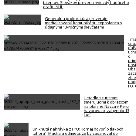
talentov. Slovákov preveria hviezdy budúceho
draftu NHL
Generálna prokuratúra preveruje
medializovanú komunikáciu exposlanca s
údajnými 13-ročnými dievčatami
Trn
spo
ďalš
uch
o
pri
post
Obs
zača
zbie
pod
FOT
Lietadlo s turistami
smerujúcimi k obrazcom
na planine Nazca v Peru
havarovalo, zahynulo 13
ľudí
Uniknutá nahrávka z FPU: Kornaj hovorí o tlakoch
„zhora“, Machala odmieta, že by zasahoval do