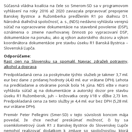
Súčasná vládna koalícia na čele so Smerom-SD sa v programovom
vyhlásení na roky 2016 až 2020 zaviazala pripravovať prepojenie
Banskej Bystrice a Ružomberka predĺžením R1 po diaľnicu D1.
Národná diaľničná spoločnosť, a. s., (NDS) nedávno vyhlásila verejnú
súťaž na vypracovanie dokumentácie na stavebné povolenie (DSP),
oznámenia o zmene navrhovanej činnosti po vypracovaní DSP,
dokumentácie na ponuku, ako aj výkon autorského dozoru a výkon
koordinátora dokumentácie pre stavbu úseku R1 Banská Bystrica –
Slovenská Ľupča.
Odporúčame:
Rast cien na Slovensku sa spomalil. Najviac zdraželi potraviny,
alkohol a doprava
Predpokladaná cena za poskytnutie týchto služieb je takmer 3,7 mil.
eur bez dane z pridanej hodnoty (4,43 mil. eur vrátane DPH). Lehota
na predkladanie a otváranie ponúk bola 14. júna. NDS ešte v marci
vyhlásila súťaž aj na dokumentácie a autorský dozor pre stavbu
úseku R1 Ružomberok, juh – križovatka cesty I/18 v dĺžke 2,73 km.
Predpokladaná cena za tieto služby je 4,4 mil. eur bez DPH (5,28 mil.
eur vrátane DPH).
Premiér Peter Pellegrini (Smer-SD) v tejto súvislosti koncom mája
povedal, že chce nechať preskúmať možnosť, či by sa
osemkilometrový úsek R1 z Banskej Bystrice do Slovenskej Ľupče
nemohol realizovať dodatkom k zmluve so spoločnosťou, ktorá