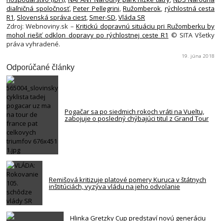
diaľničná spoločnosť
,
Peter Pellegrini
,
Ružomberok
,
rýchlostná cesta
R1
,
Slovenská správa ciest
,
Smer-SD
,
Vláda SR
Zdroj: Webnoviny.sk –
Kritickú dopravnú situáciu pri Ružomberku by
mohol riešiť odklon dopravy po rýchlostnej ceste R1
© SITA Všetky
práva vyhradené.
19. júna 2018
Odporúčané články
Pogačar sa po siedmich rokoch vráti na Vueltu,
zabojuje o posledný chýbajúci titul z Grand Tour
Remišová kritizuje platové pomery Kuruca v štátnych
inštitúciách, vyzýva vládu na jeho odvolanie
Hlinka Gretzky Cup predstaví novú generáciu