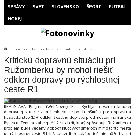
SPRÁVY
SVET
SLOVENSKO
ŠPORT
FUTBAL
HOKEJ
Fotonovinky
Ekonomika
Ekonomika Slovenska
Kritickú dopravnú situáciu pri
Ružomberku by mohol riešiť
odklon dopravy po rýchlostnej
ceste R1
BRATISLAVA 19. júna (WebNoviny.sk) – Rýchlym riešením kritickej
dopravnej situácie v Ružomberku je podľa Inštitútu pre dopravu a
hospodárstvo (IDH) odkloniť cestnú dopravu pred mestom na Banskú
Bystricu. Tým sa zabezpečí, že tranzit, ktorý spôsobuje Ružomberku
problém, bude vedený v oboch kľúčových smeroch mimo tohto mesta
po rýchlostnej ceste R1. Inštitút tvrdí, že takéto riešenie môže byť pri