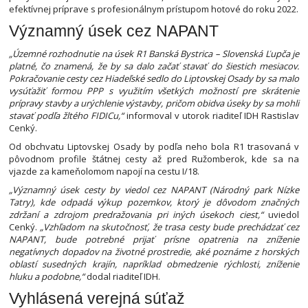
efektívnej príprave s profesionálnym prístupom hotové do roku 2022.
Významný úsek cez NAPANT
„Územné rozhodnutie na úsek R1 Banská Bystrica – Slovenská Ľupča je
platné, čo znamená, že by sa dalo začať stavať do šiestich mesiacov.
Pokračovanie cesty cez Hiadeľské sedlo do Liptovskej Osady by sa malo
vysúťažiť formou PPP s využitím všetkých možností pre skrátenie
prípravy stavby a urýchlenie výstavby, pričom obidva úseky by sa mohli
stavať podľa žltého FIDICu,“
informoval v utorok riaditeľ IDH Rastislav
Cenký.
Od obchvatu Liptovskej Osady by podľa neho bola R1 trasovaná v
pôvodnom profile štátnej cesty až pred Ružomberok, kde sa na
vjazde za kameňolomom napojí na cestu I/18.
„Významný úsek cesty by viedol cez NAPANT (Národný park Nízke
Tatry), kde odpadá výkup pozemkov, ktorý je dôvodom značných
zdržaní a zdrojom predražovania pri iných úsekoch ciest,“
uviedol
Cenký.
„Vzhľadom na skutočnosť, že trasa cesty bude prechádzať cez
NAPANT, bude potrebné prijať prísne opatrenia na zníženie
negatívnych dopadov na životné prostredie, aké poznáme z horských
oblastí susedných krajín, napríklad obmedzenie rýchlosti, zníženie
hluku a podobne,“
dodal riaditeľ IDH.
Vyhlásená verejná súťaž