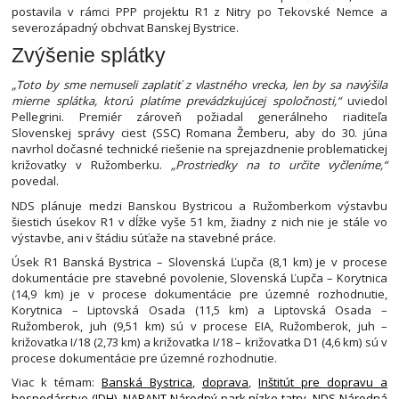
postavila v rámci PPP projektu R1 z Nitry po Tekovské Nemce a
severozápadný obchvat Banskej Bystrice.
Zvýšenie splátky
„Toto by sme nemuseli zaplatiť z vlastného vrecka, len by sa navýšila
mierne splátka, ktorú platíme prevádzkujúcej spoločnosti,“
uviedol
Pellegrini. Premiér zároveň požiadal generálneho riaditeľa
Slovenskej správy ciest (SSC) Romana Žemberu, aby do 30. júna
navrhol dočasné technické riešenie na sprejazdnenie problematickej
križovatky v Ružomberku.
„Prostriedky na to určite vyčleníme,“
povedal.
NDS plánuje medzi Banskou Bystricou a Ružomberkom výstavbu
šiestich úsekov R1 v dĺžke vyše 51 km, žiadny z nich nie je stále vo
výstavbe, ani v štádiu súťaže na stavebné práce.
Úsek R1 Banská Bystrica – Slovenská Ľupča (8,1 km) je v procese
dokumentácie pre stavebné povolenie, Slovenská Ľupča – Korytnica
(14,9 km) je v procese dokumentácie pre územné rozhodnutie,
Korytnica – Liptovská Osada (11,5 km) a Liptovská Osada –
Ružomberok, juh (9,51 km) sú v procese EIA, Ružomberok, juh –
križovatka I/18 (2,73 km) a križovatka I/18 – križovatka D1 (4,6 km) sú v
procese dokumentácie pre územné rozhodnutie.
Viac k témam:
Banská Bystrica
,
doprava
,
Inštitút pre dopravu a
hospodárstvo (IDH)
,
NAPANT Národný park nízke tatry
,
NDS Národná