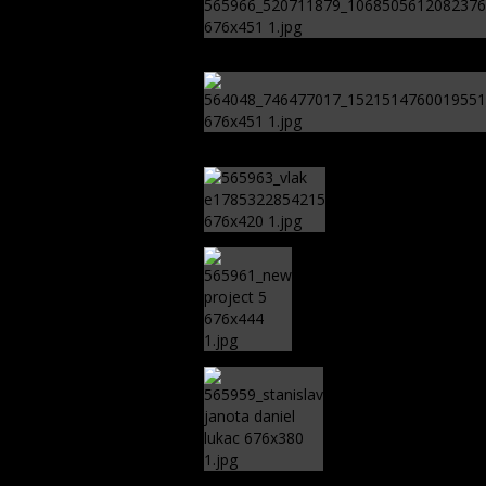
Vlak sa zrazil s auto
Ronaldinho posiela pozdr
blíži!
Je Európa naozaj v o
konzervatívnom Ru