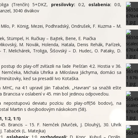
oliga (Trenčín) 5+DKZ,
presilovky:
0:2,
oslabenia:
0:0,
tanzel, 3040 divákov
Milo, P. König, Mezei, Podhradský, Ondrušek, F. Kuzma – M.
lek, Stümpel, H. Ručkay – Bajtek, Bene, E. Piačka
likovský, M. Novák, Holenda, Hatala, Denis Rehák, Paŕízek,
– T. Melichárek, Troliga, Šišovský – D. Hudec, O. Pataky, D.
ostup do play-off zvíťazili na ľade Piešťan 4:2. Hostia v 36.
pa Nemčeka, Michala Uhríka a Miloslava Jáchyma, domáci sa
ťminútovky, keď sa presadil Ivo Kotaška.
m MHC, na 4:1 upravil Ján Tabaček. „Havrani“ sa snažili ešte
a Brancisa v oslabení v 45. min bol jedinou odpoveďou.
a nepostupovú deviatu pozíciu do play-off(56 bodov), na
stal Martin s dvojbodovým náskokom (58).
 1:2, 1:1)
 45. Brancis – 15. F. Nemček (Murček, J. Dlouhý), 30. Uhrík
 J. Tabaček (L. Matejka)
:1,
oslabenia:
1:0,
rozhodovali:
D. Konc, Kubuš – Orolín,