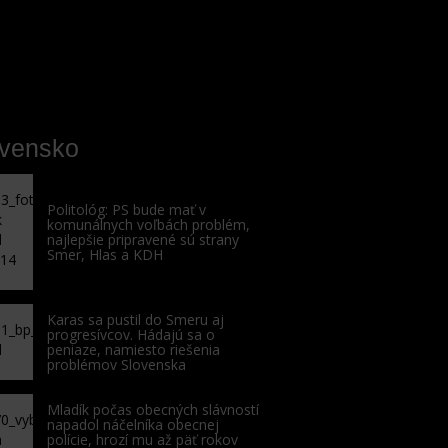
ovensko
Politológ: PS bude mať v
komunálnych voľbách problém,
najlepšie pripravené sú strany
Smer, Hlas a KDH
Karas sa pustil do Smeru aj
progresívcov. Hádajú sa o
peniaze, namiesto riešenia
problémov Slovenska
Mladík počas obecných slávností
napadol náčelníka obecnej
polície, hrozí mu až päť rokov