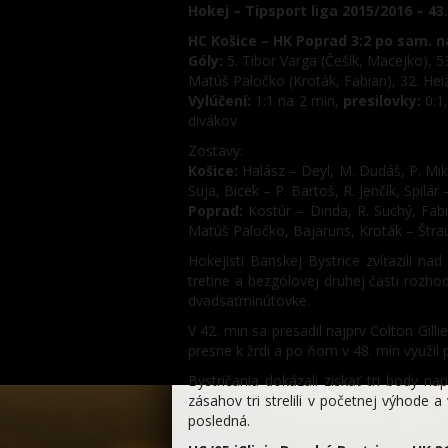
Hokej – Tipsport liga 2015/2016 – 43.
HC Košice – HK Poprad 3:2 po sam. nája
Góly:
5. Tibor Varga (Češík, Macejko), 53
Matúš Paločko (Kroták, Fabian), 32. Hei
Vylúčení:
1:1 na 2 min,
presilovky:
0:1
divákov
Zostavy:
Košice:
Halász – Deyl, M. Dudáš, P. Mik
Suja, Bicek – P. Bartoš, R. Jenčík, Spilá
Poprad:
Kostúr – Dinda, R. Suchý, Fabi
Matúš Paločko, Bajaruns, Kroták – Štrau
Hokejisti Banskej Bystrice zvíťazili n
tretine a bezgólovej druhej časti rozho
dvadsaťminútovke.
V 42. min sa presadil najprv Colton Gill
presne k žrdi a po ňom v 48. min využil 
Bystričania dokázali získať tri body na
zásahov tri strelili v početnej výhode a
posledná.