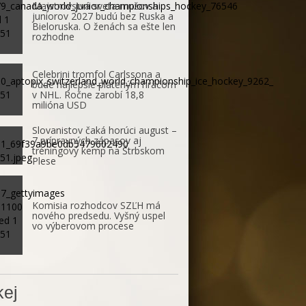
Majstrovstvá sveta mužov a
juniorov 2027 budú bez Ruska a
Bieloruska. O ženách sa ešte len
rozhodne
Celebrini tromfol Carlssona a
bude najlepšie plateným hráčom
v NHL. Ročne zarobí 18,8
milióna USD
Slovanistov čaká horúci august –
7 prípravných zápasov aj
tréningový kemp na Štrbskom
Plese
Komisia rozhodcov SZĽH má
nového predsedu. Vyšný uspel
vo výberovom procese
ej