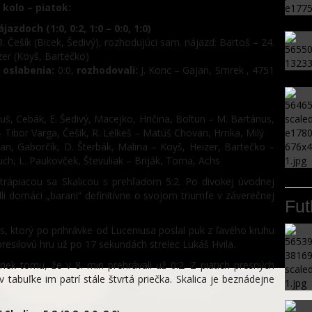
 kolo – piatok:
zdoch (1:0, 0:2, 1:0 – 0:0, 1:0)
. Češík (Bicek, Šedivý), rozhodujúci sam. nájazd: Bartoš – 24.
zer (Koyš, Bartečko)
,
oslabenia:
0:0,
rozhodovali:
J. Konc – Gajan, Smrek , 4751
uš, Cebák, E. Šedivý, Macejko, Hričina, Boltun – M. Bartánus,
r – Tibor Varga, Češík, R. Lelkeš – Matúš Chovan, Hrnka, Milý
an, Gaborčík, D. Šterbák, Malina – Koyš, Heizer, Bartečko –
ch, L. Paukovček, Števuliak – Briják, Toma, Achs
ad trápiacou sa Skalicou s prehľadom 5:2. Po divokej úvodnej
dli domáci „barani“ definitívne o svojom triumfe v záverečnej
Fut
ies, ktorý po prihrávke od Luceniusa poslal puk z ľavého kruhu
presilovú hru už po 17 sekundách strelec Lukáš Hvila.
priek tomu, že v 8. min prehrávali už 0:2. Z piatich presných
 v tabuľke im patrí stále štvrtá priečka. Skalica je beznádejne