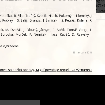
otaška, R. Filip, Trefný, Svetlík, Hluch, Pokorný – Tibenský, J.
Ručkay – S. Saliji, Brancis, J. Šimíček – S. Petráš, Kolena, R.
ek, M. Dvořák, J. Dlouhý, Jáchym, P. Bačik, Tomáš Varga, T.
– Surovka, Murček, F. Nemček – Jass, Kabáč, D. Rzavský –
a vyhradené.
29. januára 2016
ubovni sa dočká obnovy, Migaľ považuje projekt za významnú
ádzanárky suverénne zdolali Maďarky a zahrajú si o 5.
 MS v Rumunsku
Hasiči majú dostatok techniky