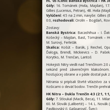
HC ’05 iClinic Banská Bystrica – HK 36 
Góly:
16. Tománek (Hvila, Majdan), 17
Gillies (Lucenius, Petran), 48. Hvila (Majd
Vylúčení:
4:5 na 2 min, navyše: Gillies 
0:0,
rozhodovali:
Orolín – Bogdaň, Rov
Zostavy:
Banská Bystrica:
Bacashihua – I. Ďate
Košecký – Majdan, Bast, Tománek – Hvi
M. Surový, Ferleťák
Skalica:
Košút – Barák, J. Reichel, Opa
Ďaloga, Brendl, Mickievics – D. Pašek
Korytko, M. Trenčan, Lantoš
Hokejisti Nitry viedli nad Trenčínom 2:0
sekúnd pred záverečným klaksónom. 
hosťujúcej obrane a v páde dostal puk 
Nitrania si pripísali štvrté víťazstvo
Košicami o deväť bodov. Trenčín prehral 
HK Nitra – Dukla Trenčín 4:3 (2:1, 1:1,
Góly:
7. Stloukal (Macík, Beca), 11. Mila
60. M. Slovák (Laliberté) – 14. L. Novák (
Pavlikovský (J. Gašparovič, Švec)