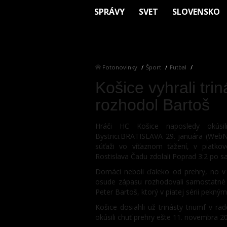
SPRÁVY
SVET
SLOVENSKO
Fotonovinky
Šport
Futbal
Košice vyhrali tri
rozhodol Bartoš
Hráči HC Košice naposledy okúsi
Bystrici.BRATISLAVA 29. januára (WebNo
súťaži vo víťaznom ťažení, v piatk
Rostislava Čadu zdolali Poprad 3:2 po 
Domáci neboli ďaleko od prehry, no v 
osude zápasu rozhodovali samostatné 
Peter Bartoš, ktorý v piatej sérii pekn
Košice dosiahli už trinásty triumf v rad
okúsili chuť prehry ešte 11. novembra 20