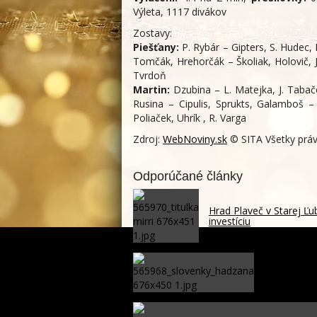
Výleta, 1117 divákov
Zostavy:
Piešťany:
P. Rybár – Gipters, S. Hudec, K
Tomčák, Hrehorčák – Školiak, Holovič, J. 
Tvrdoň
Martin:
Dzubina – L. Matejka, J. Tabač
Rusina – Cipulis, Sprukts, Galamboš 
Poliaček, Uhrík , R. Varga
Zdroj:
WebNoviny.sk
© SITA Všetky práv
Odporúčané články
Hrad Plaveč v Starej Ľ
investíciu
Slovenské h
miesto na