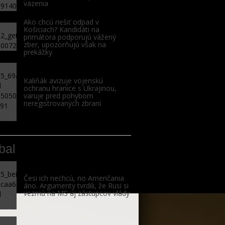
väzenia
Ako chcú riešiť odpad v
Košiciach? Kandidáti na
primátora podporujú vážený
zber, upozorňujú však na
prekážky
Kaliňák avizuje vojenskú
ochranu hranice s Ukrajinou,
varuje pred pohybom
neregistrovaných zbraní
bal
Česi ich nechcú, no Američania
áno. Argumenty tvrdili, že Rusi si
vezmú na MS aj zástupcov vlády