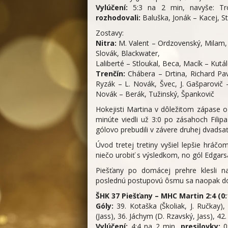
Vylúčení:
5:3 na 2 min, navyše: Tr
rozhodovali:
Baluška, Jonák – Kacej, S
Zostavy:
Nitra:
M. Valent – Ordzovenský, Milam, 
Slovák, Blackwater,
Laliberté – Stloukal, Beca, Macík – Kutá
Trenčín:
Chábera – Drtina, Richard Pav
Ryzák – L. Novák, Švec, J. Gašparovič 
Novák – Berák, Tužinský, Špankovič
Hokejisti Martina v dôležitom zápase o p
minúte viedli už 3:0 po zásahoch Fili
gólovo prebudili v závere druhej dvadsa
Úvod tretej tretiny vyšiel lepšie hráčo
niečo urobiť s výsledkom, no gól Edgars
Piešťany po domácej prehre klesli n
poslednú postupovú ôsmu sa naopak do
ŠHK 37 Piešťany – MHC Martin 2:4 (0:1,
Góly:
39. Kotaška (Školiak, J. Ručkay),
(Jass), 36. Jáchym (D. Rzavský, Jass), 42.
Vylúčení:
4:4 na 2 min,
presilovky:
0