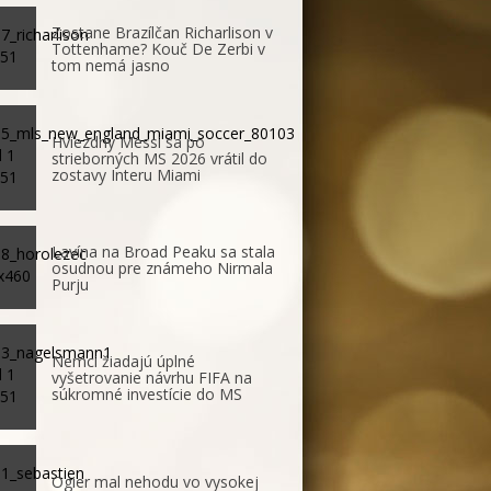
Zostane Brazílčan Richarlison v
Tottenhame? Kouč De Zerbi v
tom nemá jasno
Hviezdny Messi sa po
strieborných MS 2026 vrátil do
zostavy Interu Miami
Lavína na Broad Peaku sa stala
osudnou pre známeho Nirmala
Purju
Nemci žiadajú úplné
vyšetrovanie návrhu FIFA na
súkromné investície do MS
Ogier mal nehodu vo vysokej