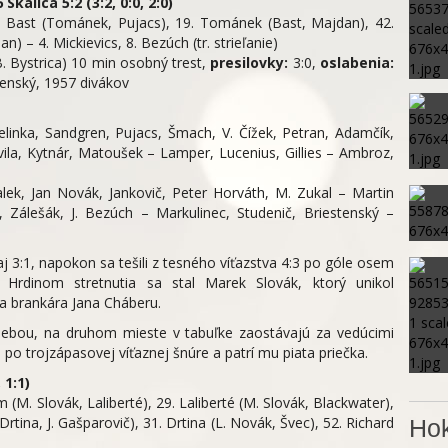
Skalica 5:2 (3:2, 0:0, 2:0)
. Bast (Tománek, Pujacs), 19. Tománek (Bast, Majdan), 42.
an) – 4. Mickievics, 8. Bezúch (tr. strieľanie)
(B. Bystrica) 10 min osobný trest,
presilovky:
3:0,
oslabenia:
enský, 1957 divákov
linka, Sandgren, Pujacs, Šmach, V. Čížek, Petran, Adamčík,
la, Kytnár, Matoušek – Lamper, Lucenius, Gillies – Ambroz,
lek, Jan Novák, Jankovič, Peter Horváth, M. Zukal – Martin
, Zálešák, J. Bezúch – Markulinec, Studenič, Briestenský –
 aj 3:1, napokon sa tešili z tesného víťazstva 4:3 po góle osem
Hrdinom stretnutia sa stal Marek Slovák, ktorý unikol
za brankára Jana Cháberu.
 za sebou, na druhom mieste v tabuľke zaostávajú za vedúcimi
po trojzápasovej víťaznej šnúre a patrí mu piata priečka.
 1:1)
m (M. Slovák, Laliberté), 29. Laliberté (M. Slovák, Blackwater),
Drtina, J. Gašparovič), 31. Drtina (L. Novák, Švec), 52. Richard
Hok