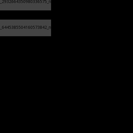
na boj s lesnými požiarmi,
zásadná je aj spolupráca s
dobrovoľníkmi
Kandidatúru Slovenska do
Bezpečnostnej rady OSN
podporilo 123 štátov, Blanár
hovorí o prejave dôvery
m na priecestí pri Starom Smokovci, cestujúci sa nezranili
av na Slovensko. Futbalová šou v Trnave sa nezadržateľne
hrození? Pravda o kriminalite, islame a mýte o
sku – ROZHOVOR