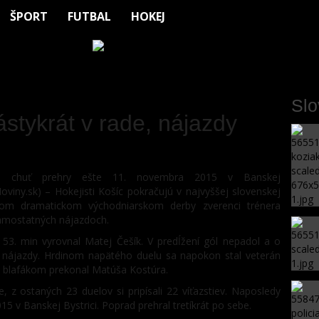
ŠPORT
FUTBAL
HOKEJ
Sl
nástykrát v rade, nájazdy
li chuť prehry ešte 11. novembra 2015 v Banskej
viny.sk) – Hokejisti Košíc pokračujú v najvyššej slovenskej
ovom dramatickom východniarskom derby zverenci trénera
samostatných nájazdoch.
53. min vyrovnal Matej Češík. V predĺžení gól nepadol a o
nájazdy. Hrdinom napätého duelu sa napokon stal veterán
ým blafákom prekonal Matúša Kostúra.
e, z ostaných 23 duelov si pripísali 22 víťazstiev. Naposledy
15 v Banskej Bystrici. Poprad prehral tretíkrát po sebe.