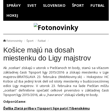
SPRÁVY
SVET
SLOVENSKO
ŠPORT
FUTBAL
HOKEJ
Fotonovinky
Šport
Futbal
Košice majú na dosah
miestenku do Ligy majstrov
Ak ‚oceliari‘ získajú v utorok v Piešťanoch tri body, stanú sa víťazom
základnej časti Tipsport ligy 2015/2016 a získajú miestenku v Lige
majstrov.BRATISLAVA 23. februára (WebNoviny.sk) – Hokejistov HC
Košice už iba jediný krok delí od istoty miestenky v budúcosezónnej
edícii Ligy majstrov. V utorok 23. februára na ľade Piešťan môžu
„oceliari“ definitívne spečatiť celkové prvenstvo v základnej časti
Tipsport ligy 2015/2016, ak u „havranov“ získajú všetky tri body.
Odporúčame:
Ďalšia Zlatá prilba v Tipsport lige patrí Tibenskému