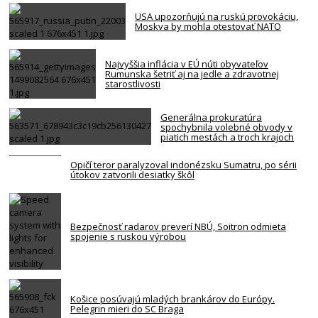
USA upozorňujú na ruskú provokáciu,
Moskva by mohla otestovať NATO
Najvyššia inflácia v EÚ núti obyvateľov
Rumunska šetriť aj na jedle a zdravotnej
starostlivosti
Generálna prokuratúra
spochybnila volebné obvody v
piatich mestách a troch krajoch
Opičí teror paralyzoval indonézsku Sumatru, po sérii
útokov zatvorili desiatky škôl
Bezpečnosť radarov preverí NBÚ, Soitron odmieta
spojenie s ruskou výrobou
Košice posúvajú mladých brankárov do Európy.
Pelegrin mieri do SC Braga