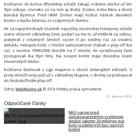
Košičanov do konca dlhodobej súťaže čakajú vrátane utorka už len
štyri súboje, rovnako sú na tom aj druhý Zvolen, tretia Nitra a štvrtá
Banská Bystrica. Pred HKM Zvolen majú Košice náskok deviatich
bodov a lepšiu bilanciu zo vzájomných duelov.
Ak sa najvýchodnejší účastník najvyššej slovenskej hokejovej súťaže
stane víťazom základnej časti, podarí sa mu to už tretíkrát za sebou,
piatykrát z ostatných šiestich sezón či po siedmy raz za ostatnú
dekádu. Hokejisti Košíc v histórii samostatnosti chýbali v play-off iba
raz, v sezóne 1999/2000 skončili na 7. mieste, do vyraďovacej časti
postupovali iba štyri tímy. Na svojom konte majú dovedna osem
slovenských titulov.
Košičania štartovali v Lige majstrov v oboch doterajších edíciách. V
prvej skončil svoju púť už v základnej skupine, v druhej sa prebojoval
do šestnásťfinále play-off.
Zdroj:
WebNoviny.sk
© SITA Všetky práva vyhradené.
23. februára 2016
Odporúčané články
NKÚ varuje pred
netransparentným systémom
dotácií, takmer 30 miliónov eur
bolo rozdelených bez jasných
kritérií