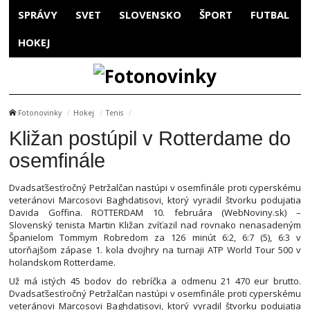
SPRÁVY
SVET
SLOVENSKO
ŠPORT
FUTBAL
HOKEJ
Fotonovinky
Hokej
Tenis
Kližan postúpil v Rotterdame do
osemfinále
Dvadsaťšesťročný Petržalčan nastúpi v osemfinále proti cyperskému
veteránovi Marcosovi Baghdatisovi, ktorý vyradil štvorku podujatia
Davida Goffina. ROTTERDAM 10. februára (WebNoviny.sk) –
Slovenský tenista Martin Kližan zvíťazil nad rovnako nenasadeným
Španielom Tommym Robredom za 126 minút 6:2, 6:7 (5), 6:3 v
utorňajšom zápase 1. kola dvojhry na turnaji ATP World Tour 500 v
holandskom Rotterdame.
Už má istých 45 bodov do rebríčka a odmenu 21 470 eur brutto.
Dvadsaťšesťročný Petržalčan nastúpi v osemfinále proti cyperskému
veteránovi Marcosovi Baghdatisovi, ktorý vyradil štvorku podujatia