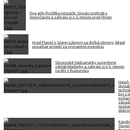
Dva góly Rychlíka nestačili. Slováci prehrali s
Američanmi a zahrajú si o 3. miesto proti Fínom
Hrad Plaveč v Starej Ľubovni sa dočká obnovy, Migaľ
považuje projekt za významnú investíciu
Slovenské hádzanárky suverénne
zdolali Maďarky a zahrajú si o 5. miesto
na MS v Rumunsku
Hasiči
dosta
techni
boj s 
požiar
zásadn
spolup
dobro
Kandi
Slove
Bezpe