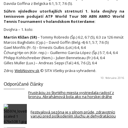
Davida Goffina z Belgicka 6:1, 5:7, 7:6 (5).
Súhrn výsledkov utorňajších stretnutí 1. kola dvojhry na
tenisovom podujatí ATP World Tour 500 ABN AMRO World
Tennis Tournament v holandskom Rotterdame:
Dvojhra – 1. kolo:
Martin Kližan (SR)
– Tommy Robredo (Šp.) 6:2, 6:7 (5), 6:3 za 126 minút
Marcos Baghdatis (Cyp.) – David Goffin (Belg.-4) 6:1, 5:7, 7:6 (5)
Gael Monfils (Fr.-5) – Ernests Gulbis (Lot.) 6:4, 6:4
Čchung Hje-on (Kór. rep.) – Guillermo García-López (Šp.) 5:7, 6:4, 6:4
Philipp Kohlschreiber (Nem.) – Julien Benneteau (Fr.) 6:4, 6:4
Gilles Muller (Lux.) – Andreas Seppi (Tal.) 4:6, 7:6 (2), 6:4
Zdroj:
WebNoviny.sk
© SITA Všetky práva vyhradené.
10. februára 2016
Odporúčané články
Frustráciu zo štvrtého miesta vystriedala radosť z
bronzu. Abrahámová bola ako na horskej dráhe
Festivalová sezóna je v plnom prúde, zdravotníci
varujú pred poškodením sluchu aj dehydratáciou