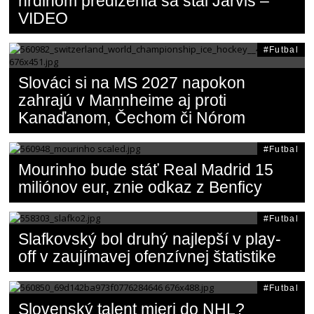
hrdinom predĺženia sa stal Jarvis –
VIDEO
Futbal
Slováci si na MS 2027 napokon
zahrajú v Mannheime aj proti
Kanaďanom, Čechom či Nórom
Futbal
Mourinho bude stáť Real Madrid 15
miliónov eur, znie odkaz z Benficy
Futbal
Slafkovský bol druhý najlepší v play-
off v zaujímavej ofenzívnej štatistike
Futbal
Slovenský talent mieri do NHL?