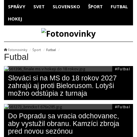
SPRÁVY
SVET
SLOVENSKO
ŠPORT
FUTBAL
HOKEJ
Fotonovinky
Šport
Futbal
Futbal
Futbal
Slováci si na MS do 18 rokov 2027
zahrajú aj proti Bielorusom. Lotyši
možno odstúpia z turnaja
Futbal
Do Popradu sa vracia odchovanec,
aby vystužil obranu. Kamzíci zbroja
pred novou sezónou