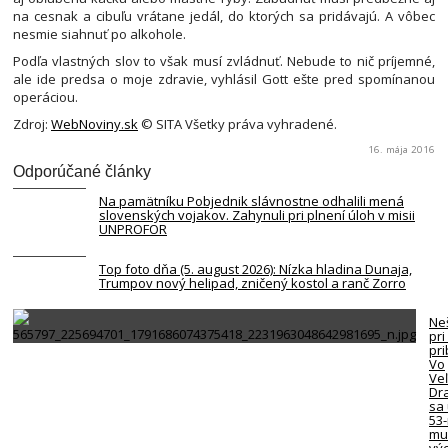
na cesnak a cibuľu vrátane jedál, do ktorých sa pridávajú. A vôbec
nesmie siahnuť po alkohole.
Podľa vlastných slov to však musí zvládnuť. Nebude to nič príjemné,
ale ide predsa o moje zdravie, vyhlásil Gott ešte pred spomínanou
operáciou.
Zdroj:
WebNoviny.sk
© SITA Všetky práva vyhradené.
16. mája 2016
Odporúčané články
Na pamätníku Pobjednik slávnostne odhalili mená
slovenských vojakov. Zahynuli pri plnení úloh v misii
UNPROFOR
Top foto dňa (5. august 2026): Nízka hladina Dunaja,
Trumpov nový helipad, zničený kostol a ranč Zorro
Neš
pri
pr
Vo
Ve
Dr
sa 
53
mu