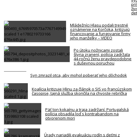
vý
pri
živ
det
Mládežníci Hlasu podali trestné
oznámenie na Korčoka, kritizujú
financovanie a fungovanie firmy
jeho manželky – VIDEO
Po útoku nožnicami zostali
štyria zranení, polícia zadržala
44-ročnú ženu pravdepodobne
s duševnou poruchou
Syn zmrazil otca, aby mohol poberať jeho dôchodok
Koalícia kritizuje Hlinu za článok o SIS vo francúzskom
časopise, tajná služba skončila na chvoste rebríčka
Päť ton kokaínu a traja zadržaní. Portugalská
polícia obsadila loď s kontrabandom na
otvorenom mori
Úrady nariadili evakuáciu rodín s deťmi z