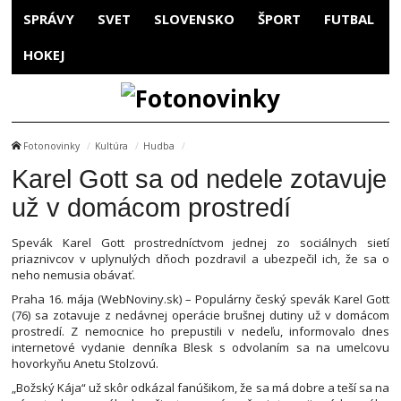
SPRÁVY
SVET
SLOVENSKO
ŠPORT
FUTBAL
HOKEJ
Fotonovinky
Kultúra
Hudba
Karel Gott sa od nedele zotavuje
už v domácom prostredí
Spevák Karel Gott prostredníctvom jednej zo sociálnych sietí
priaznivcov v uplynulých dňoch pozdravil a ubezpečil ich, že sa o
neho nemusia obávať.
Praha 16. mája (WebNoviny.sk) – Populárny český spevák Karel Gott
(76) sa zotavuje z nedávnej operácie brušnej dutiny už v domácom
prostredí. Z nemocnice ho prepustili v nedeľu, informovalo dnes
internetové vydanie denníka Blesk s odvolaním sa na umelcovu
hovorkyňu Anetu Stolzovú.
„Božský Kája“ už skôr odkázal fanúšikom, že sa má dobre a teší sa na