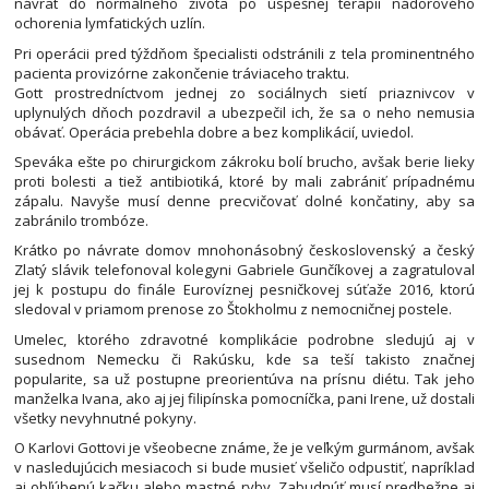
návrat do normálneho života po úspešnej terapii nádorového
ochorenia lymfatických uzlín.
Pri operácii pred týždňom špecialisti odstránili z tela prominentného
pacienta provizórne zakončenie tráviaceho traktu.
Gott prostredníctvom jednej zo sociálnych sietí priaznivcov v
uplynulých dňoch pozdravil a ubezpečil ich, že sa o neho nemusia
obávať. Operácia prebehla dobre a bez komplikácií, uviedol.
Speváka ešte po chirurgickom zákroku bolí brucho, avšak berie lieky
proti bolesti a tiež antibiotiká, ktoré by mali zabrániť prípadnému
zápalu. Navyše musí denne precvičovať dolné končatiny, aby sa
zabránilo trombóze.
Krátko po návrate domov mnohonásobný československý a český
Zlatý slávik telefonoval kolegyni Gabriele Gunčíkovej a zagratuloval
jej k postupu do finále Eurovíznej pesničkovej súťaže 2016, ktorú
sledoval v priamom prenose zo Štokholmu z nemocničnej postele.
Umelec, ktorého zdravotné komplikácie podrobne sledujú aj v
susednom Nemecku či Rakúsku, kde sa teší takisto značnej
popularite, sa už postupne preorientúva na prísnu diétu. Tak jeho
manželka Ivana, ako aj jej filipínska pomocníčka, pani Irene, už dostali
všetky nevyhnutné pokyny.
O Karlovi Gottovi je všeobecne známe, že je veľkým gurmánom, avšak
v nasledujúcich mesiacoch si bude musieť všeličo odpustiť, napríklad
aj obľúbenú kačku alebo mastné ryby. Zabudnúť musí predbežne aj