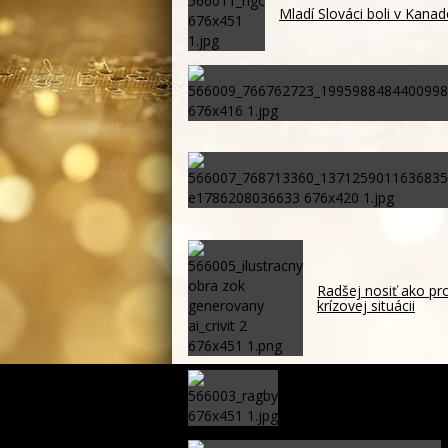
Mladí Slováci boli v Kanad
Radšej nosiť ako pro
krízovej situácii
Japonské slnko zabilo st