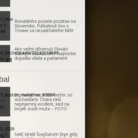
Ronaldinho posiela pozdrav na
Slovensko. Futbalová šou v
Trnave sa nezadržateľne blíži!
Ako veľmi dôverujú Slováci
štátnym inštitúciám? Najhoršie
dopadla vláda a parlament
bal
Do dráhy mu vošiel bežec so
slúchadlami. Chára rieši
nepríjemný incident, keď na
bicykli zrazil muža – FOTO
Selič strelil Švajčiarom štyri góly