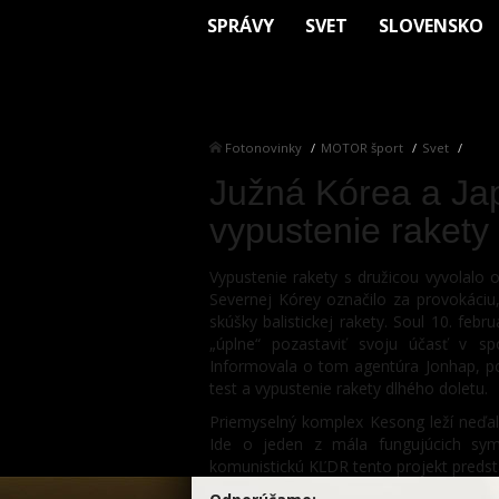
SPRÁVY
SVET
SLOVENSKO
Fotonovinky
MOTOR šport
Svet
Južná Kórea a Ja
vypustenie rakety
Vypustenie rakety s družicou vyvolalo 
Severnej Kórey označilo za provokáciu
skúšky balistickej rakety. Soul 10. fe
„úplne“ pozastaviť svoju účasť v s
Informovala o tom agentúra Jonhap, po
test a vypustenie rakety dlhého doletu.
Priemyselný komplex Kesong leží neď
Ide o jeden z mála fungujúcich sym
komunistickú KĽDR tento projekt predst