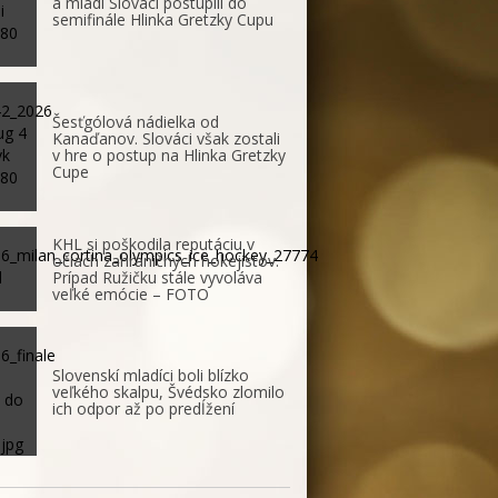
a mladí Slováci postúpili do
semifinále Hlinka Gretzky Cupu
Šesťgólová nádielka od
Kanaďanov. Slováci však zostali
v hre o postup na Hlinka Gretzky
Cupe
KHL si poškodila reputáciu v
očiach zahraničných hokejistov.
Prípad Ružičku stále vyvoláva
veľké emócie – FOTO
Slovenskí mladíci boli blízko
veľkého skalpu, Švédsko zlomilo
ich odpor až po predĺžení