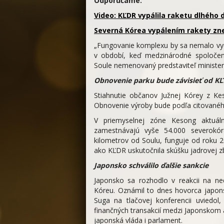
Odporúčame:
Video: KĽDR vypálila raketu dlhého 
Severná Kórea vypálením rakety zne
„Fungovanie komplexu by sa nemalo vyu
v období, keď medzinárodné spoločens
Soule nemenovaný predstaviteľ minister
Obnovenie parku bude závisieť od K
Stiahnutie občanov Južnej Kórey z Ke
Obnovenie výroby bude podľa citovaného 
V priemyselnej zóne Kesong aktuáln
zamestnávajú vyše 54.000 severokóre
kilometrov od Soulu, funguje od roku 2
ako KĽDR uskutočnila skúšku jadrovej z
Japonsko schválilo ďalšie sankcie
Japonsko sa rozhodlo v reakcii na ne
Kóreu. Oznámil to dnes hovorca japonsk
Suga na tlačovej konferencii uviedo
finančných transakcií medzi Japonskom 
japonská vláda i parlament.