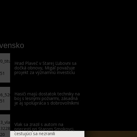
ovensko
Hrad Plaveč v Starej Ľubovni sa
dočká obnovy, Migaľ považuje
projekt za významnú investíciu
Hasiči majú dostatok techniky na
boj s lesnými požiarmi, zásadná
je aj spolupráca s dobrovoľníkmi
Vlak sa zrazil s autom na
priecestí pri Starom Smokovci,
cestujúci sa nezranili