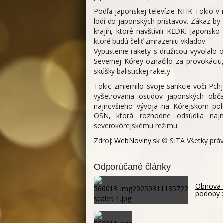
Podľa japonskej televízie NHK Tokio v 
lodí do japonských prístavov. Zákaz by
krajín, ktoré navštívili KĽDR. Japonsk
ktoré budú čeliť zmrazeniu vkladov.
Vypustenie rakety s družicou vyvolalo 
Severnej Kórey označilo za provokáciu
skúšky balistickej rakety.
Tokio zmiernilo svoje sankcie voči P
vyšetrovania osudov japonských obč
najnovšieho vývoja na Kórejskom po
OSN, ktorá rozhodne odsúdila najn
severokórejskému režimu.
Zdroj:
WebNoviny.sk
© SITA Všetky práv
Odporúčané články
Obnova K
podoby 