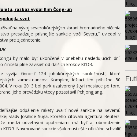
doletu, rozkaz vydal Kim Čong-un
pokojila svet
žívať na vývoj severokórejských zbraní hromadného ničenia
tvo presadzuje prísnejšie sankcie voči Severu,“ uviedol v
stva pre zjednotenie.
ĽDR
songu by malo byť ukončené v priebehu nasledujúcich dní.
činiteľa plne závisieť od ďalších krokov KĽDR.
e vyvíja činnosť 124 juhokórejských spoločností, ktoré
Fut
jských zamestnancov. Komplex, ležiaci len približne 50
004. V roku 2013 bol park uzatvorený štyri mesiace po tom,
brane. Jeho prevádzku vtedy pozastavil Pchjongjang.
deľňajšie odpálenie rakety uvaliť nové sankcie na Severnú
ej vlády Jošihide Suga, ktorého citovala agentúra Reuters.
l, že medzi odvetnými opatreniami má byť aj obmedzenie
a KĽDR. Navrhované sankcie však musí ešte oficiálne schváliť