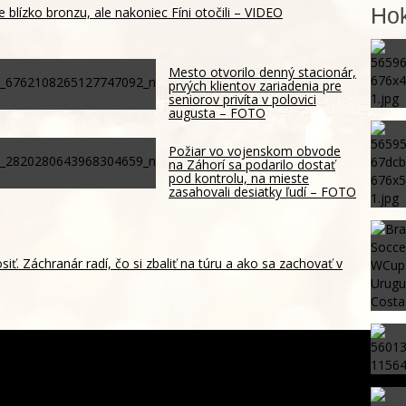
e blízko bronzu, ale nakoniec Fíni otočili – VIDEO
Hok
Mesto otvorilo denný stacionár,
prvých klientov zariadenia pre
seniorov privíta v polovici
augusta – FOTO
Požiar vo vojenskom obvode
na Záhorí sa podarilo dostať
pod kontrolu, na mieste
zasahovali desiatky ľudí – FOTO
siť. Záchranár radí, čo si zbaliť na túru a ako sa zachovať v
atného ragbystu z Fidži