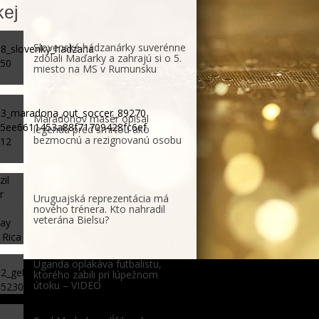
ej
Slovenské hádzanárky suverénne
zdolali Maďarky a zahrajú si o 5.
miesto na MS v Rumunsku
Maradonov masér opísal
legendu pred smrťou ako
bezmocnú a rezignovanú osobu
Uruguajská reprezentácia má
nového trénera. Kto nahradil
veterána Bielsu?
Uganda oplakáva futbalistu,
ktorého zabili pri lúpežnom
útoku – VIDEO