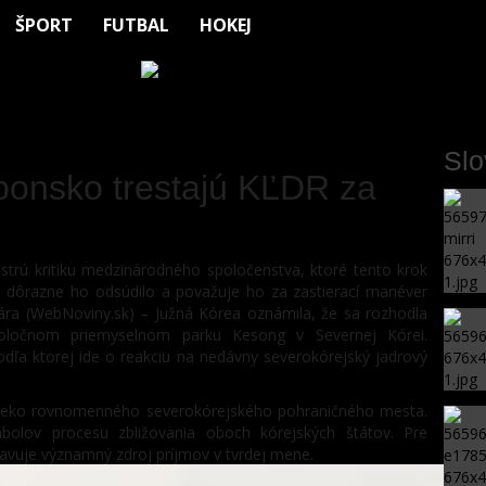
ŠPORT
FUTBAL
HOKEJ
Sl
ponsko trestajú KĽDR za
ostrú kritiku medzinárodného spoločenstva, ktoré tento krok
, dôrazne ho odsúdilo a považuje ho za zastierací manéver
bruára (WebNoviny.sk) – Južná Kórea oznámila, že sa rozhodla
poločnom priemyselnom parku Kesong v Severnej Kórei.
dľa ktorej ide o reakciu na nedávny severokórejský jadrový
aleko rovnomenného severokórejského pohraničného mesta.
bolov procesu zbližovania oboch kórejských štátov. Pre
avuje významný zdroj príjmov v tvrdej mene.