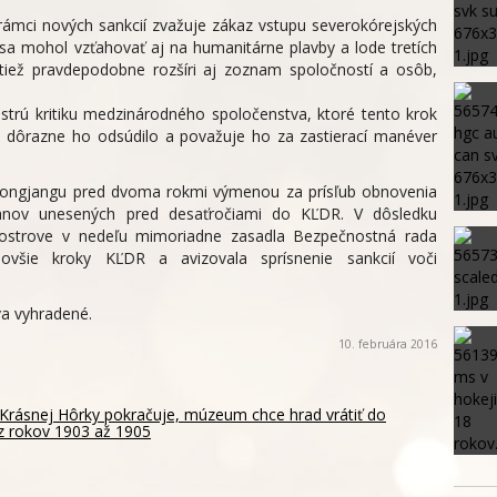
rámci nových sankcií zvažuje zákaz vstupu severokórejských
 sa mohol vzťahovať aj na humanitárne plavby a lode tretích
o tiež pravdepodobne rozšíri aj zoznam spoločností a osôb,
ostrú kritiku medzinárodného spoločenstva, ktoré tento krok
, dôrazne ho odsúdilo a považuje ho za zastierací manéver
chjongjangu pred dvoma rokmi výmenou za prísľub obnovenia
anov unesených pred desaťročiami do KĽDR. V dôsledku
lostrove v nedeľu mimoriadne zasadla Bezpečnostná rada
ovšie kroky KĽDR a avizovala sprísnenie sankcií voči
a vyhradené.
10. februára 2016
rásnej Hôrky pokračuje, múzeum chce hrad vrátiť do
z rokov 1903 až 1905