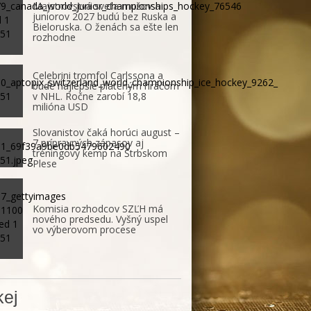
Majstrovstvá sveta mužov a
juniorov 2027 budú bez Ruska a
Bieloruska. O ženách sa ešte len
rozhodne
Celebrini tromfol Carlssona a
bude najlepšie plateným hráčom
v NHL. Ročne zarobí 18,8
milióna USD
Slovanistov čaká horúci august –
7 prípravných zápasov aj
tréningový kemp na Štrbskom
Plese
Komisia rozhodcov SZĽH má
nového predsedu. Vyšný uspel
vo výberovom procese
ej