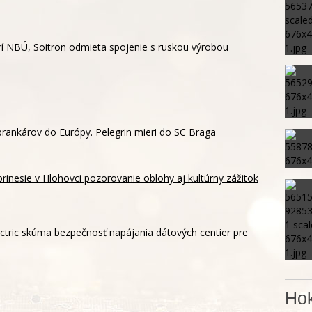
í NBÚ, Soitron odmieta spojenie s ruskou výrobou
rankárov do Európy. Pelegrin mieri do SC Braga
rinesie v Hlohovci pozorovanie oblohy aj kultúrny zážitok
ctric skúma bezpečnosť napájania dátových centier pre
Hok