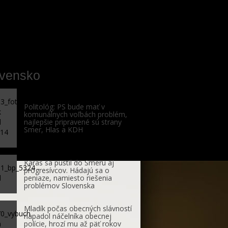
ovensko
Politológ: PS bude mať v
komunálnych voľbách problém,
najlepšie pripravené sú strany
Smer, Hlas a KDH
Karas sa pustil do Smeru aj
progresívcov. Hádajú sa o
peniaze, namiesto riešenia
problémov Slovenska
Mladík počas obecných slávností
napadol náčelníka obecnej
polície, hrozí mu až päť rokov