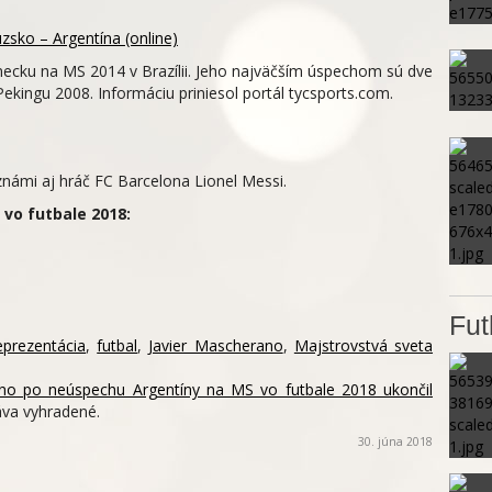
zsko – Argentína (online)
mecku na MS 2014 v Brazílii. Jeho najväčším úspechom sú dve
Pekingu 2008. Informáciu priniesol portál tycsports.com.
známi aj hráč FC Barcelona Lionel Messi.
 vo futbale 2018:
Fut
eprezentácia
,
futbal
,
Javier Mascherano
,
Majstrovstvá sveta
ano po neúspechu Argentíny na MS vo futbale 2018 ukončil
va vyhradené.
30. júna 2018