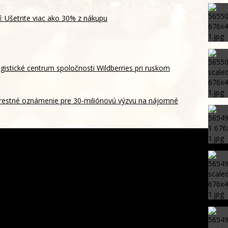
í: Ušetrite viac ako 30% z nákupu
ogistické centrum spoločnosti Wildberries pri ruskom
restné oznámenie pre 30-miliónovú výzvu na nájomné
yše pol miliardy dolárov za ohrozovanie detí na sociálnych
jších otázok o dojčení: Odpovedá primárka neonatológie