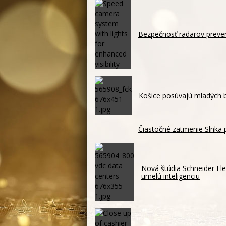
Bezpečnosť radarov prever
Košice posúvajú mladých b
Čiastočné zatmenie Slnka p
Nová štúdia Schneider Ele
umelú inteligenciu