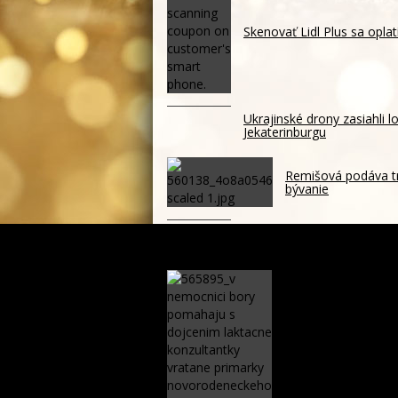
Skenovať Lidl Plus sa oplat
Ukrajinské drony zasiahli l
Jekaterinburgu
Remišová podáva t
bývanie
Meta musí v USA zaplatiť v
sieťach
Toto je 5 najčaste
Nemocnice Bory