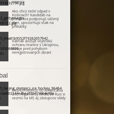
väzenia
Ako chcú riešiť odpad v
Košiciach? Kandidáti na
primátora podporujú vážený
zber, upozorňujú však na
prekážky
Kaliňák avizuje vojenskú
ochranu hranice s Ukrajinou,
varuje pred pohybom
neregistrovaných zbraní
bal
Česi ich nechcú, no Američania
áno. Argumenty tvrdili, že Rusi si
vezmú na MS aj zástupcov vlády