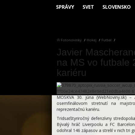
SPRÁVY
SVET
SLOVENSKO
Fotonovinky
Hokej
Futbal
Javier Mascheran
na MS vo futbale 
kariéru
MOSKVA 30. júna (WebNoviny.sk) – A
osemfinálovom stretnutí na majstro
reprezentačnú kariéru.
Tridsaťštyriročný defenzívny stredopol
Bývalý hráč Liverpoolu a FC Barcelona
odohral 146 zápasov a strelil v nich tri gó