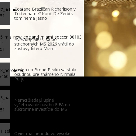
Zostane Brazílčan Richarlison v
Tottenhame? Kouč De Zerbi v
tom nemá jasno
Hviezdny Messi sa po
strieborných MS 2026 vrátil do
zostavy Interu Miami
Lavína na Broad Peaku sa stala
osudnou pre známeho Nirmala
Purju
Nemci žiadajú úplné
vyšetrovanie návrhu FIFA na
súkromné investície do MS
Ogier mal nehodu vo vysokej