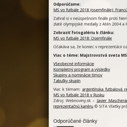
Odporúčame:
MS vo futbale 2018 (osemfinále): Francú
Zahral si v neúspešnom finále proti Ne
zlaté olympijské medaily z Atén 2004 a 
Zobraziť fotogalériu k článku:
MS vo futbale 2018: Osemfinále
Očakáva sa, že koniec v reprezentácii o
Viac o téme: Majstrovstvá sveta MS
Všeobecné informácie
Kompletný program a výsledky
Skupiny a nominácie tímov
Tabuľky skupín
Viac k témam:
argentínska futbalová r
MS vo futbale 2018 v Rusku
Zdroj: Webnoviny.sk –
Javier Mascher
reprezentačnú kariéru
© SITA Všetky prá
Odporúčané články