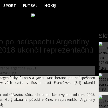
ŠPORT
FUTBAL
HOKEJ
Sl
o po neúspechu Argentíny
2018 ukončil reprezentačnú
rgentínsky futbalista Javier Mascherano po neúspešnom
vstvách sveta v Rusku proti Francúzsku (3:4) ukončil
iar bol súčasťou kádra juhoamerického výberu od roku 2003.
, ktorý aktuálne pôsobí v Číne, v reprezentácii Argentíny
ly.