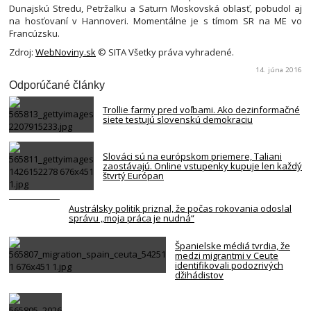
Dunajskú Stredu, Petržalku a Saturn Moskovská oblasť, pobudol aj
na hosťovaní v Hannoveri. Momentálne je s tímom SR na ME vo
Francúzsku.
Zdroj:
WebNoviny.sk
© SITA Všetky práva vyhradené.
14. júna 2016
Odporúčané články
Trollie farmy pred voľbami. Ako dezinformačné
siete testujú slovenskú demokraciu
Slováci sú na európskom priemere, Taliani
zaostávajú. Online vstupenky kupuje len každý
štvrtý Európan
Austrálsky politik priznal, že počas rokovania odoslal
správu „moja práca je nudná“
Španielske médiá tvrdia, že
medzi migrantmi v Ceute
identifikovali podozrivých
džihádistov