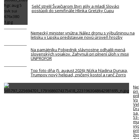
Selič strelil Švajčiarom štyri góly a mladí Slováci
postúpili do semifinále Hlinka Gretzky Cupu
Nemecký minister vnútra: Nález dronu s výbušninou na
letisku v Lipsku predstavuje novú úroveň hrozby
Na pamätníku Pobjednik slávnostne odhalili mená
slovenských vojakov. Zahynuli pri plnení úloh v misii
UNPROFOR
Top foto dňa (5. august 2026): Nízka hladina Dunaja,
Trumpov nový helipad, zničený kostol a ranč Zorro
Neš
pri
pr
Vo
Ve
Dr
sa 
53
mu
vý
pri
živ