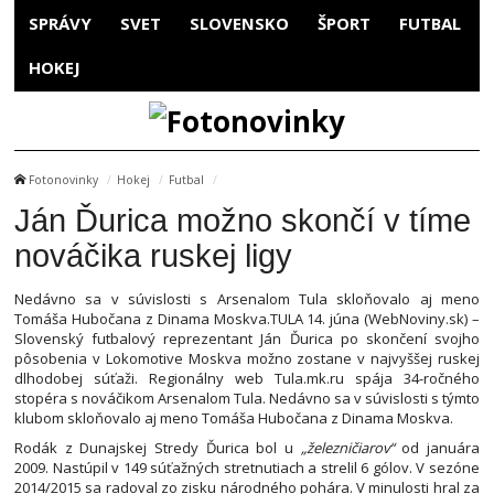
SPRÁVY
SVET
SLOVENSKO
ŠPORT
FUTBAL
HOKEJ
Fotonovinky
Hokej
Futbal
Ján Ďurica možno skončí v tíme
nováčika ruskej ligy
Nedávno sa v súvislosti s Arsenalom Tula skloňovalo aj meno
Tomáša Hubočana z Dinama Moskva.TULA 14. júna (WebNoviny.sk) –
Slovenský futbalový reprezentant Ján Ďurica po skončení svojho
pôsobenia v Lokomotive Moskva možno zostane v najvyššej ruskej
dlhodobej súťaži. Regionálny web Tula.mk.ru spája 34-ročného
stopéra s nováčikom Arsenalom Tula. Nedávno sa v súvislosti s týmto
klubom skloňovalo aj meno Tomáša Hubočana z Dinama Moskva.
Rodák z Dunajskej Stredy Ďurica bol u
„železničiarov“
od januára
2009. Nastúpil v 149 súťažných stretnutiach a strelil 6 gólov. V sezóne
2014/2015 sa radoval zo zisku národného pohára. V minulosti hral za