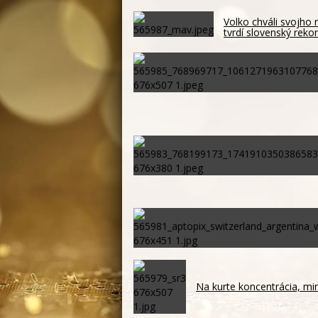
Volko chváli svojho
tvrdí slovenský reko
Na kurte koncentrácia, mi