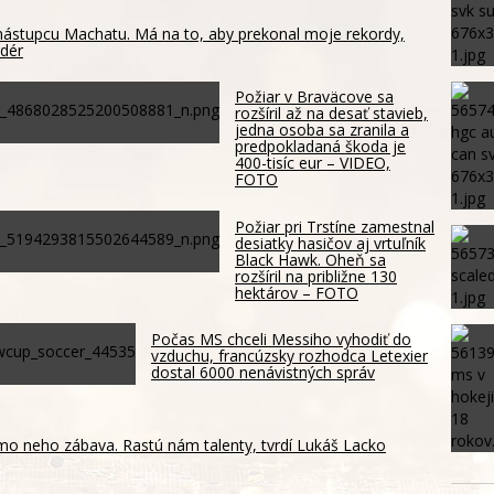
 nástupcu Machatu. Má na to, aby prekonal moje rekordy,
rdér
Požiar v Braväcove sa
rozšíril až na desať stavieb,
jedna osoba sa zranila a
predpokladaná škoda je
400-tisíc eur – VIDEO,
FOTO
Požiar pri Trstíne zamestnal
desiatky hasičov aj vrtuľník
Black Hawk. Oheň sa
rozšíril na približne 130
hektárov – FOTO
Počas MS chceli Messiho vyhodiť do
vzduchu, francúzsky rozhodca Letexier
dostal 6000 nenávistných správ
mo neho zábava. Rastú nám talenty, tvrdí Lukáš Lacko