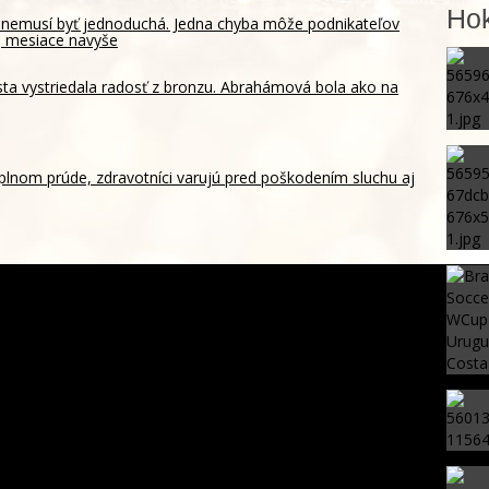
Hok
y nemusí byť jednoduchá. Jedna chyba môže podnikateľov
aj mesiace navyše
sta vystriedala radosť z bronzu. Abrahámová bola ako na
 plnom prúde, zdravotníci varujú pred poškodením sluchu aj
li. Slováci prehrali s Američanmi a zahrajú si o 3. miesto proti