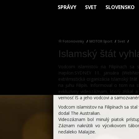
SPRÁVY
SVET
SLOVENSKO
Fotonovinky
MOTOR šport
Svet
Islamský štát vyhlá
Vodcom islamistov na Filipínach sa s
Hapilon.SYDNEY 11. januára (WebNov
extrémistická organizácia Islamský štát 
na juhu Filipín. Informoval o tom na 
exkluzívny videozáznam, ktorý získal a 
vernosť IS a jeho vodcovi a samozvaném
Vodcom islamistov na Filipínach sa stal 
dodal The Australian.
Videozáznam bol minulý piatok prístup
Záznam nakrútili vo výcvikovom táb
neďaleko Malajzie.