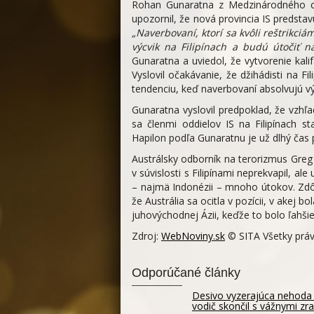
Rohan Gunaratna z Medzinárodného cen
upozornil, že nová provincia IS predsta
„Naverbovaní, ktorí sa kvôli reštrikci
výcvik na Filipínach a budú útočiť n
Gunaratna a uviedol, že vytvorenie kali
Vyslovil očakávanie, že džihádisti na Fi
tendenciu, keď naverbovaní absolvujú výc
Gunaratna vyslovil predpoklad, že vzh
sa členmi oddielov IS na Filipínach stan
Hapilon podľa Gunaratnu je už dlhý čas
Austrálsky odborník na terorizmus Greg
v súvislosti s Filipínami neprekvapil, a
– najmä Indonézii – mnoho útokov. Zdôraz
že Austrália sa ocitla v pozícii, v akej b
juhovýchodnej Ázii, keďže to bolo ľahšie,
Zdroj:
WebNoviny.sk
© SITA Všetky práv
Odporúčané články
Desivo vyzerajúca nehoda 
vodič skončil s vážnymi z