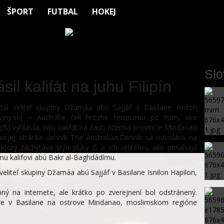
ŠPORT
FUTBAL
HOKEJ
Sl
sil kalifát na juhu Filipín
tal veliteľ skupiny Džamáa abú Sajjáf v Basilane Isnilon
iny.sk) – Austrália čelí hrozbe terorizmu po tom, ako
(IS) vyhlásila svoj kalifát na časti územia provincie Mindanao
svojej stránke denník The Australian.Denník sa odvoláva na
ktorý zachytáva štyri pluky IS a ich veliteľov, ako prisahajú
u kalifovi abú Bakr al-Baghdádímu.
veliteľ skupiny Džamáa abú Sajjáf v Basilane Isnilon Hapilon,
ný na internete, ale krátko po zverejnení bol odstránený.
ore v Basilane na ostrove Mindanao, moslimskom regióne