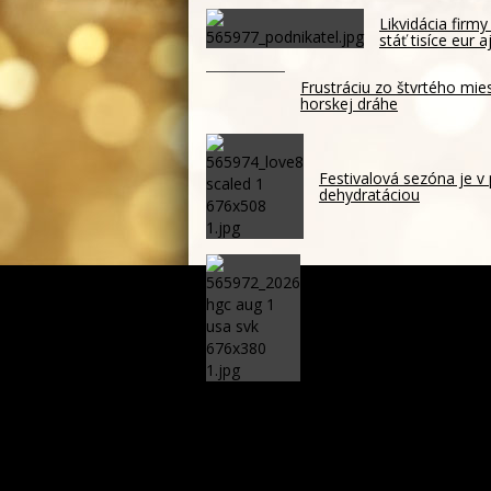
Likvidácia firm
stáť tisíce eur 
Frustráciu zo štvrtého mie
horskej dráhe
Festivalová sezóna je v
dehydratáciou
Dva góly Rychlíka nestači
Fínom