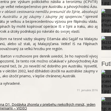
tra pre výskum politického násilia a terorizmu (ICPVTR)
vuje veľké nebezpečenstvo pre Austráliu a juhovýchodnú Áziu.
ám v oblasti cestovania nemôžu presunúť do Sýrie, absolvujú
a Austráliu a jej záujmy i záujmy jej spojencov,“
spresnil
fátu je veľkou a bezprecedentnou výzvou pre filipínsku vládu.
lipínach by mohli kopírovať operácie IS v Sýrii a Iraku, ako aj
vik a útoky podnikajú po návrate do svojej vlasti.
ľadom na tesné väzby skupiny Džamáa abú Sajjáf na Malajziu
ú, alebo už stali, aj Malajzijčania. Veliteľ IS na Filipínach
 považovaný za veľkú hrozbu pre región.
 Barton v rozhovore pre denník uviedol, že ho najnovší vývoj
le upozornil, že tento rok možno očakávať v juhovýchodnej Ázii
Fut
nil tiež, že „to neveští nič dobrého pre Austráliu. Vysvetlil,
ola v októbri 2002, keď džihádisti útočili na austrálske záujmy v
 ako útočiť priamo, v lepšie chránenej Austrálii.
a vyhradené.
11. januára 2016
na D1. Dodávka zhorela v priebehu niekoľkých minút, jeden
raneniami – VIDEO