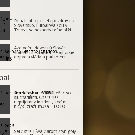
Ronaldinho posiela pozdrav na
Slovensko. Futbalová šou v
Trnave sa nezadržateľne blíži!
Ako veľmi dôverujú Slováci
štátnym inštitúciám? Najhoršie
dopadla vláda a parlament
bal
Do dráhy mu vošiel bežec so
slúchadlami. Chára rieši
nepríjemný incident, keď na
bicykli zrazil muža – FOTO
Selič strelil Švajčiarom štyri góly