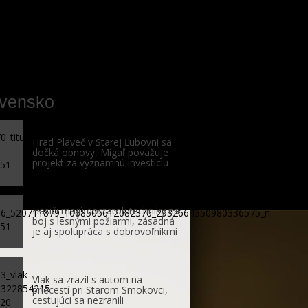
ovensko
Hrad Plaveč v Starej Ľubovni sa
dočká obnovy, Migaľ považuje
projekt za významnú investíciu
Hasiči majú dostatok techniky na
boj s lesnými požiarmi, zásadná
je aj spolupráca s dobrovoľníkmi
Vlak sa zrazil s autom na
priecestí pri Starom Smokovci,
cestujúci sa nezranili