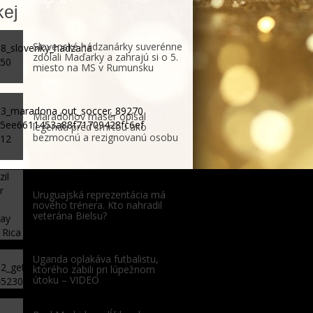
ej
Slovenské hádzanárky suverénne
zdolali Maďarky a zahrajú si o 5.
miesto na MS v Rumunsku
Maradonov masér opísal
legendu pred smrťou ako
bezmocnú a rezignovanú osobu
Uruguajská reprezentácia má
nového trénera. Kto nahradil
veterána Bielsu?
Uganda oplakáva futbalistu,
ktorého zabili pri lúpežnom
útoku – VIDEO