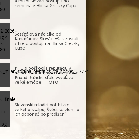
a mladí Slováci postúpili do
semifinále Hlinka Gretzky Cupu
Šesťgólová nádielka od
Kanaďanov. Slováci však zostali
v hre o postup na Hlinka Gretzky
Cupe
KHL si poškodila reputáciu v
očiach zahraničných hokejistov.
Prípad Ružičku stále vyvoláva
veľké emócie – FOTO
Slovenskí mladíci boli blízko
veľkého skalpu, Švédsko zlomilo
ich odpor až po predĺžení