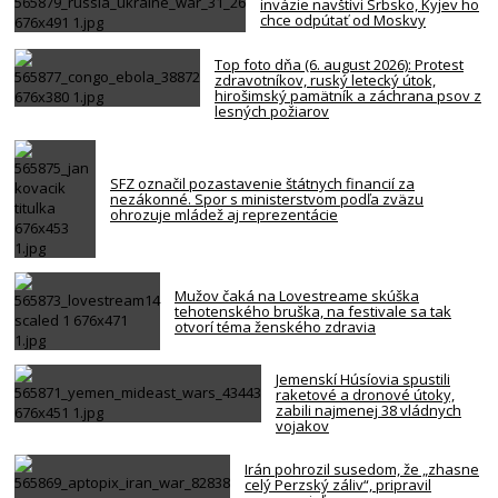
invázie navštívi Srbsko, Kyjev ho
chce odpútať od Moskvy
Top foto dňa (6. august 2026): Protest
zdravotníkov, ruský letecký útok,
hirošimský pamätník a záchrana psov z
lesných požiarov
SFZ označil pozastavenie štátnych financií za
nezákonné. Spor s ministerstvom podľa zväzu
ohrozuje mládež aj reprezentácie
Mužov čaká na Lovestreame skúška
tehotenského bruška, na festivale sa tak
otvorí téma ženského zdravia
Jemenskí Húsíovia spustili
raketové a dronové útoky,
zabili najmenej 38 vládnych
vojakov
Irán pohrozil susedom, že „zhasne
celý Perzský záliv“, pripravil