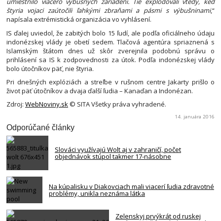
umiestnilo viacero výbušných zariadení. Tie explodovali vtedy, keď
štyria vojaci zaútočili ľahkými zbraňami a pásmi s výbušninami
,“
napísala extrémistická organizácia vo vyhlásení.
IS ďalej uviedol, že zabitých bolo 15 ľudí, ale podľa oficiálneho údaju
indonézskej vlády je obetí sedem. Tlačová agentúra spriaznená s
Islamským štátom dnes už skôr zverejnila podobnú správu o
prihlásení sa IS k zodpovednosti za útok. Podľa indonézskej vlády
bolo útočníkov päť, nie štyria.
Pri dnešných explóziách a streľbe v rušnom centre Jakarty prišlo o
život päť útočníkov a dvaja ďalší ľudia – Kanaďan a Indonézan.
Zdroj:
WebNoviny.sk
© SITA Všetky práva vyhradené.
14. januára 2016
Odporúčané články
Slováci využívajú Wolt aj v zahraničí, počet
objednávok stúpol takmer 17-násobne
Na kúpalisku v Diakovciach mali viacerí ľudia zdravotné
problémy, unikla neznáma látka
Zelenskyj prvýkrát od ruskej