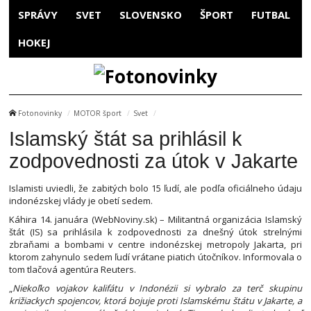
SPRÁVY
SVET
SLOVENSKO
ŠPORT
FUTBAL
HOKEJ
Fotonovinky
MOTOR šport
Svet
Islamský štát sa prihlásil k
zodpovednosti za útok v Jakarte
Islamisti uviedli, že zabitých bolo 15 ľudí, ale podľa oficiálneho údaju
indonézskej vlády je obetí sedem.
Káhira 14. januára (WebNoviny.sk) – Militantná organizácia Islamský
štát (IS) sa prihlásila k zodpovednosti za dnešný útok strelnými
zbraňami a bombami v centre indonézskej metropoly Jakarta, pri
ktorom zahynulo sedem ľudí vrátane piatich útočníkov. Informovala o
tom tlačová agentúra Reuters.
„
Niekoľko vojakov kalifátu v Indonézii si vybralo za terč skupinu
križiackych spojencov, ktorá bojuje proti Islamskému štátu v Jakarte, a