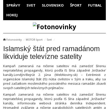
SPRÁVY
SVET
SLOVENSKO
ŠPORT
FUTBAL
HOKEJ
Fotonovinky
MOTOR šport
Svet
Islamský štát pred ramadánom
likviduje televízne satelity
Kampaň zameraná na ničenie satelitov má zamedziť šíreniu
nepriateľskej propagandy, ktorú podľa IS šíria západné ‚križiacke‘
kanály.Londýn/Bejrút 2. júna (WebNoviny.sk) – Extrémisti z
organizácie Islamský štát (IS) nútia civilistov v Sýrii a Iraku, aby sa
pred začiatkom moslimského posvätného mesiaca ramadán zbavili
svojich satelitných televíznych prijímačov.
Kampaň zameraná na ničenie satelitov má zamedziť šíreniu
nepriateľskej propagandy, ktorú podľa IS šíria západné „križiacke“
kanály, informovala webová stránka denníka Independent.
Hromadné zvážanie a ničenie parabolických satelitných antén a