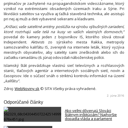
prijímačov je zachytené na propagandistickom videozázname, ktorý
vznikol na extrémistami obsadených územiach Iraku a Sýrie. Pri
likvidácii satelitov sa využíva aj ťažká stavebná technika, ale asistujú
pri nej aj muži a deti vybavené sekerami a kladivami.
„Križiaci, vaše satelitné antény poslúžia na výrobu výbušných zariadení,
ktoré roztrhajú vaše telá na kusy vo vašich vlastných domovoch,“
povedal do kamery jeden z bojovníkov IS, ktorého slová citoval
Independent. Aktivisti zo sýrskeho mesta Rakka, metropoly
samozvaného kalifátu IS, zverejnili na internete leták, ktorý vyzýva
miestnych obyvateľov, aby satelity sami zneškodnili alebo ich do
začiatku ramadánu (6. júna) odovzdali náboženskej polícii.
Islamský štát prevádzkuje vlastnú sieť televíznych a rozhlasových
staníc, tlačových agentúr a internetových sociálnych sietí, novín a
časopisov. Ide o súčasť snáh o striktnú kontrolu informácií na území
„kalifátu“.
Zdroj:
WebNoviny.sk
© SITA Všetky práva vyhradené.
2. júna 2016
Odporúčané články
Ako veľmi dôverujú Slováci
štátnym inštitúciám? Najhoršie
dopadla vláda a parlament