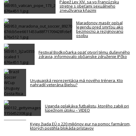
Pápež Lev XIV. sa vo Francúzsku
stretne s obeťami sexuálneho
zneužívania kňazmi
Maradonov masér opísal
legendu pred smrťou ako
bezmocnú a rezignovanú
osobu
Festival Bodkočiarka opäť otvorí tému duševného
zdravia, informovalo občianske združenie IPčko
Uruguajská reprezentácia má nového trénera. Kto
nahradil veterána Bielsu?
Uganda oplakáva futbalistu, ktorého zabili pri
lúpežnom útoku – VIDEO
Kyjev žiada EÚ o 220 miliónov eur na pomoc farmárom,
ktorých postihla blokáda prístavov