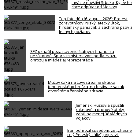
invázie navštívi Srbsko, Kyjev ho
chce odpútať od Moskvy
Top foto dňa (6. august 2026): Protest
zdravotníkov, ruský letecký útok,
hirošimský pamätník a záchrana psov z
lesných požiarov
SFZ označil pozastavenie štátnych financií za
nezákonné. Spor s ministerstvom podľa zväzu
ohrozuje mládež aj reprezentácie
Mužov čaká na Lovestreame skúška
tehotenského bruška, na festivale sa tak
otvorí téma ženského zdravia
Jemenskí Húsíovia spustili
raketové a dronové útoky,
zabili najmenej 38 vládnych
vojakov
Irán pohrozil susedom, že „zhasne
celý Perzský záliv“, pripravil