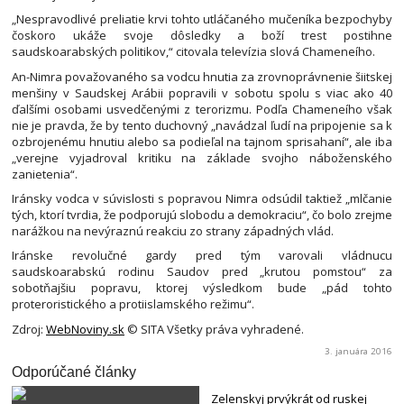
„Nespravodlivé preliatie krvi tohto utláčaného mučeníka bezpochyby
čoskoro ukáže svoje dôsledky a boží trest postihne
saudskoarabských politikov,“ citovala televízia slová Chameneího.
An-Nimra považovaného sa vodcu hnutia za zrovnoprávnenie šiitskej
menšiny v Saudskej Arábii popravili v sobotu spolu s viac ako 40
ďalšími osobami usvedčenými z terorizmu. Podľa Chameneího však
nie je pravda, že by tento duchovný „navádzal ľudí na pripojenie sa k
ozbrojenému hnutiu alebo sa podieľal na tajnom sprisahaní“, ale iba
„verejne vyjadroval kritiku na základe svojho náboženského
zanietenia“.
Iránsky vodca v súvislosti s popravou Nimra odsúdil taktiež „mlčanie
tých, ktorí tvrdia, že podporujú slobodu a demokraciu“, čo bolo zrejme
narážkou na nevýraznú reakciu zo strany západných vlád.
Iránske revolučné gardy pred tým varovali vládnucu
saudskoarabskú rodinu Saudov pred „krutou pomstou“ za
sobotňajšiu popravu, ktorej výsledkom bude „pád tohto
proteroristického a protiislamského režimu“.
Zdroj:
WebNoviny.sk
© SITA Všetky práva vyhradené.
3. januára 2016
Odporúčané články
Zelenskyj prvýkrát od ruskej