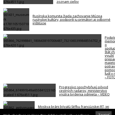
zoznam cieľov
Rusínska komunita žiada zachovanie Múzea
rusínskej kultúry, podporili ju primátori aj odborné
inštitúcie
Podpí
memo
o
spolup
štát c
využiť
prepa
majet
potra
pomoc
ľudí v
– FOT
Progresívci spochybňujú pôvod
cestných radarov, ministerstvo
vnútra tvrdenia odmieta – VIDEO
Moskva bráni bývalú šéfku francúzskej RT, jej
vyhostenie z krajiny nazvala
„prenasledovaním“
Zavrieť