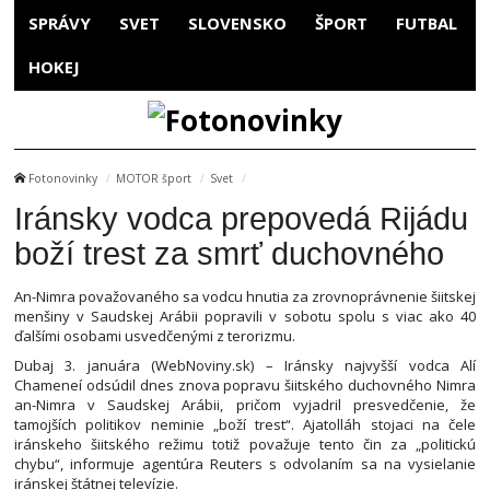
SPRÁVY
SVET
SLOVENSKO
ŠPORT
FUTBAL
HOKEJ
Fotonovinky
MOTOR šport
Svet
Iránsky vodca prepovedá Rijádu
boží trest za smrť duchovného
An-Nimra považovaného sa vodcu hnutia za zrovnoprávnenie šiitskej
menšiny v Saudskej Arábii popravili v sobotu spolu s viac ako 40
ďalšími osobami usvedčenými z terorizmu.
Dubaj 3. januára (WebNoviny.sk) – Iránsky najvyšší vodca Alí
Chameneí odsúdil dnes znova popravu šiitského duchovného Nimra
an-Nimra v Saudskej Arábii, pričom vyjadril presvedčenie, že
tamojších politikov neminie „boží trest“. Ajatolláh stojaci na čele
iránskeho šiitského režimu totiž považuje tento čin za „politickú
chybu“, informuje agentúra Reuters s odvolaním sa na vysielanie
iránskej štátnej televízie.