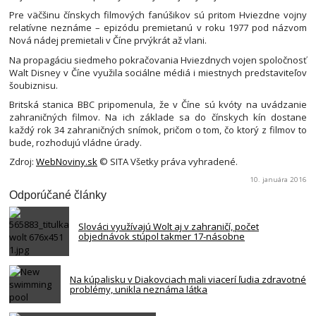
Pre väčšinu čínskych filmových fanúšikov sú pritom Hviezdne vojny
relatívne neznáme – epizódu premietanú v roku 1977 pod názvom
Nová nádej premietali v Číne prvýkrát až vlani.
Na propagáciu siedmeho pokračovania Hviezdnych vojen spoločnosť
Walt Disney v Číne využila sociálne médiá i miestnych predstaviteľov
šoubiznisu.
Britská stanica BBC pripomenula, že v Číne sú kvóty na uvádzanie
zahraničných filmov. Na ich základe sa do čínskych kín dostane
každý rok 34 zahraničných snímok, pričom o tom, čo ktorý z filmov to
bude, rozhodujú vládne úrady.
Zdroj:
WebNoviny.sk
© SITA Všetky práva vyhradené.
10. januára 2016
Odporúčané články
Slováci využívajú Wolt aj v zahraničí, počet
objednávok stúpol takmer 17-násobne
Na kúpalisku v Diakovciach mali viacerí ľudia zdravotné
problémy, unikla neznáma látka