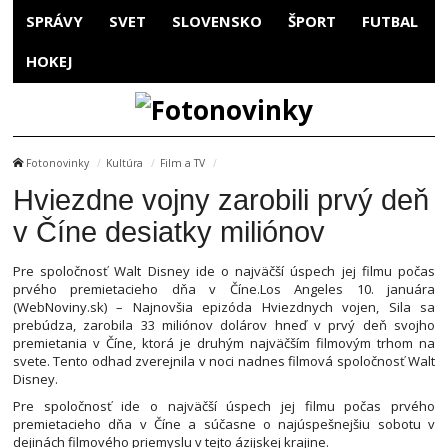
SPRÁVY
SVET
SLOVENSKO
ŠPORT
FUTBAL
HOKEJ
Fotonovinky
Kultúra
Film a TV
Hviezdne vojny zarobili prvý deň
v Číne desiatky miliónov
Pre spoločnosť Walt Disney ide o najväčší úspech jej filmu počas
prvého premietacieho dňa v Číne.Los Angeles 10. januára
(WebNoviny.sk) – Najnovšia epizóda Hviezdnych vojen, Sila sa
prebúdza, zarobila 33 miliónov dolárov hneď v prvý deň svojho
premietania v Číne, ktorá je druhým najväčším filmovým trhom na
svete. Tento odhad zverejnila v noci nadnes filmová spoločnosť Walt
Disney.
Pre spoločnosť ide o najväčší úspech jej filmu počas prvého
premietacieho dňa v Číne a súčasne o najúspešnejšiu sobotu v
dejinách filmového priemyslu v tejto ázijskej krajine.