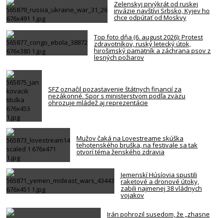
Zelenskyj prvýkrát od ruskej
invázie navštívi Srbsko, Kyjev ho
chce odpútať od Moskvy
Top foto dňa (6. august 2026): Protest
zdravotníkov, ruský letecký útok,
hirošimský pamätník a záchrana psov z
lesných požiarov
SFZ označil pozastavenie štátnych financií za
nezákonné. Spor s ministerstvom podľa zväzu
ohrozuje mládež aj reprezentácie
Mužov čaká na Lovestreame skúška
tehotenského bruška, na festivale sa tak
otvorí téma ženského zdravia
Jemenskí Húsíovia spustili
raketové a dronové útoky,
zabili najmenej 38 vládnych
vojakov
Irán pohrozil susedom, že „zhasne