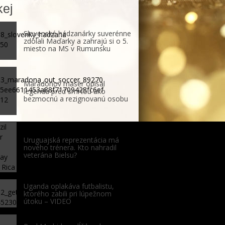
ej
Slovenské hádzanárky suverénne
zdolali Maďarky a zahrajú si o 5.
miesto na MS v Rumunsku
Maradonov masér opísal
legendu pred smrťou ako
bezmocnú a rezignovanú osobu
Uruguajská reprezentácia má
nového trénera. Kto nahradil
veterána Bielsu?
Uganda oplakáva futbalistu,
ktorého zabili pri lúpežnom
útoku – VIDEO