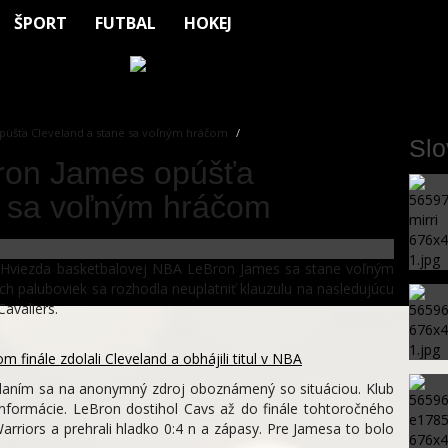
ŠPORT
FUTBAL
HOKEJ
úšťa Cleveland a stane sa voľným hráčom
Sl
ron James opúšťa
e sa voľným hráčom
 Hviezda basketbalovej NBA LeBron James sa stane voľným
ch paluboviek sa rozhodla neuplatniť klauzulu na nasledujúcu
avaliers.
m finále zdolali Cleveland a obhájili titul v NBA
laním sa na anonymný zdroj oboznámený so situáciou. Klub
e informácie. LeBron dostihol Cavs až do finále tohtoročného
Warriors a prehrali hladko 0:4 n a zápasy. Pre Jamesa to bolo