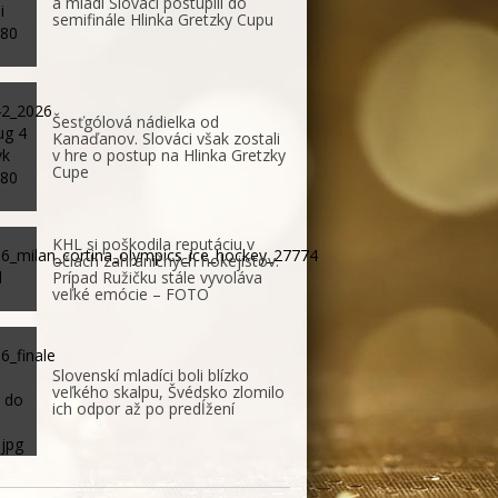
a mladí Slováci postúpili do
semifinále Hlinka Gretzky Cupu
Šesťgólová nádielka od
Kanaďanov. Slováci však zostali
v hre o postup na Hlinka Gretzky
Cupe
KHL si poškodila reputáciu v
očiach zahraničných hokejistov.
Prípad Ružičku stále vyvoláva
veľké emócie – FOTO
Slovenskí mladíci boli blízko
veľkého skalpu, Švédsko zlomilo
ich odpor až po predĺžení