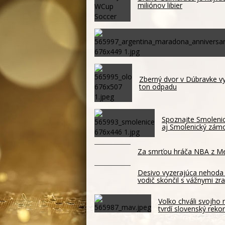
miliónov libier
Zberný dvor v Dúbravke vyu
ton odpadu
Spoznajte Smolenic
aj Smolenický zám
Za smrťou hráča NBA z Mem
Desivo vyzerajúca nehoda 
vodič skončil s vážnymi z
Volko chváli svojho
tvrdí slovenský reko