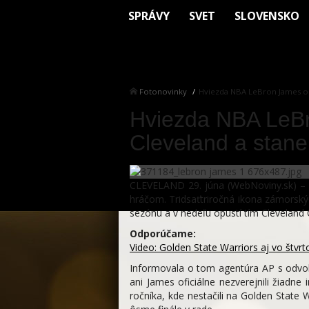
SPRÁVY
SVET
SLOVENSKO
Fotonovinky
Hviezda NBA LeBron James op
Hviezda NBA LeB
Cleveland a stan
CLEVELAND 29. júna (WebNoviny.sk) –
hráčom. Tridsaťtriročná ikona zámorský
sezónu a v nedeľu opustí tím Cleveland C
Odporúčame:
Video: Golden State Warriors aj vo štvrto
Informovala o tom agentúra AP s odvo
ani James oficiálne nezverejnili žiadn
ročníka, kde nestačili na Golden State 