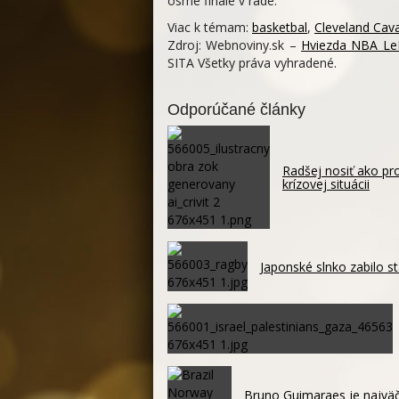
ôsme finále v rade.
Viac k témam:
basketbal
,
Cleveland Cava
Zdroj: Webnoviny.sk –
Hviezda NBA Le
SITA Všetky práva vyhradené.
Odporúčané články
Radšej nosiť ako pro
krízovej situácii
Japonské slnko zabilo st
Bruno Guimaraes je najväč