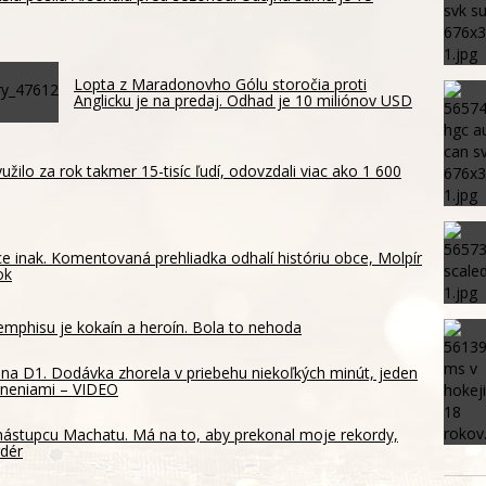
Lopta z Maradonovho Gólu storočia proti
Anglicku je na predaj. Odhad je 10 miliónov USD
žilo za rok takmer 15-tisíc ľudí, odovzdali viac ako 1 600
e inak. Komentovaná prehliadka odhalí históriu obce, Molpír
ok
phisu je kokaín a heroín. Bola to nehoda
na D1. Dodávka zhorela v priebehu niekoľkých minút, jeden
raneniami – VIDEO
 nástupcu Machatu. Má na to, aby prekonal moje rekordy,
rdér