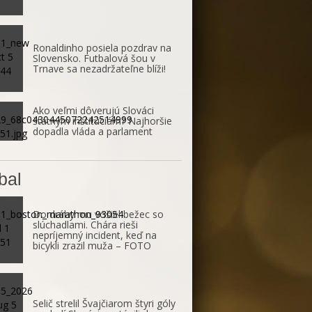
Ronaldinho posiela pozdrav na
Slovensko. Futbalová šou v
Trnave sa nezadržateľne blíži!
Ako veľmi dôverujú Slováci
štátnym inštitúciám? Najhoršie
dopadla vláda a parlament
bal
Do dráhy mu vošiel bežec so
slúchadlami. Chára rieši
nepríjemný incident, keď na
bicykli zrazil muža – FOTO
Selič strelil Švajčiarom štyri góly