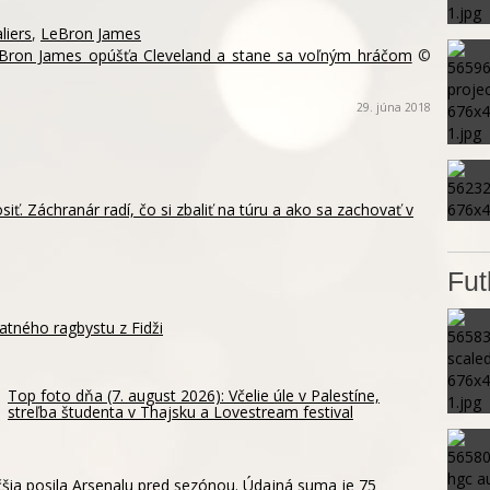
liers
,
LeBron James
Bron James opúšťa Cleveland a stane sa voľným hráčom
©
29. júna 2018
siť. Záchranár radí, čo si zbaliť na túru a ako sa zachovať v
Fut
atného ragbystu z Fidži
Top foto dňa (7. august 2026): Včelie úle v Palestíne,
streľba študenta v Thajsku a Lovestream festival
šia posila Arsenalu pred sezónou. Údajná suma je 75