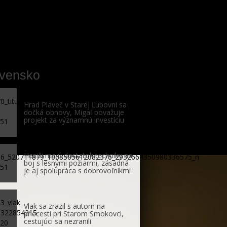
ovensko
Hrad Plaveč v Starej Ľubovni sa
dočká obnovy, Migaľ považuje
projekt za významnú investíciu
Hasiči majú dostatok techniky na
boj s lesnými požiarmi, zásadná
je aj spolupráca s dobrovoľníkmi
Vlak sa zrazil s autom na
priecestí pri Starom Smokovci,
cestujúci sa nezranili