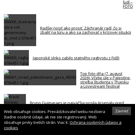
ľudí –
FOTO
Radšej nosiť ako prosiť. Záchranár radí, čo si
zbaliť na túru a ako sa zachovať v krízovej situácii
Japonské slnko zabilo statného ragbystu z Fidži
Top foto dňa (7. august
2026): Včelie úle v Palestíne,
streľba študenta v Thajsku
a Lovestream festival
Bruno Guimaraes je najväčšia posila Arsenalu pred
sezónou. Údajná suma je 75 miliónov libier
Zavrieť
Web obsahuje cookies. Prevádzkovateľ webu nezbiera
žiadne osobné údaje, ak nie ste registrovaný. Web
obsahuje prvky tretích strán. Viac k:
Ochrana osobných údajov a
cookies