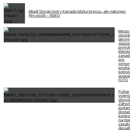
Mladí Slováci boli v Kanade blízko bronzu, ale nakoniec
Fíni otočili – VIDEO
Mesto
otvori
denný
stacio
prvýc
klient
zariad
pre
senio
privíta
polovi
august
FOTO
Požiar
vojen
obvod
Záhorí
podari
dosta
kontro
na mie
zasah
desiat