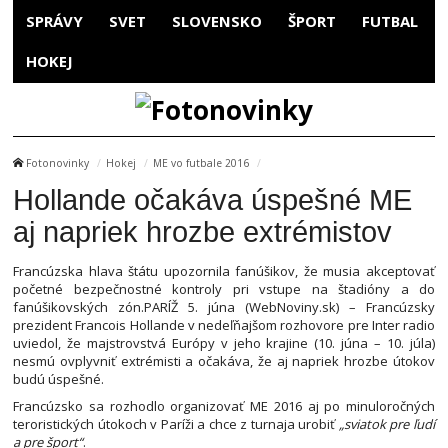
SPRÁVY
SVET
SLOVENSKO
ŠPORT
FUTBAL
HOKEJ
Fotonovinky
Hokej
ME vo futbale 2016
Hollande očakáva úspešné ME
aj napriek hrozbe extrémistov
Francúzska hlava štátu upozornila fanúšikov, že musia akceptovať
početné bezpečnostné kontroly pri vstupe na štadióny a do
fanúšikovských zón.PARÍŽ 5. júna (WebNoviny.sk) – Francúzsky
prezident Francois Hollande v nedeľňajšom rozhovore pre Inter radio
uviedol, že majstrovstvá Európy v jeho krajine (10. júna – 10. júla)
nesmú ovplyvniť extrémisti a očakáva, že aj napriek hrozbe útokov
budú úspešné.
Francúzsko sa rozhodlo organizovať ME 2016 aj po minuloročných
teroristických útokoch v Paríži a chce z turnaja urobiť
„sviatok pre ľudí
a pre šport“
.