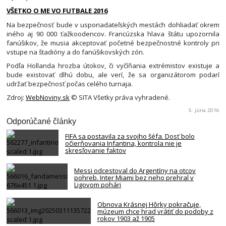
VŠETKO O ME VO FUTBALE 2016
Na bezpečnosť bude v usporiadateľských mestách dohliadať okrem
iného aj 90 000 ťažkoodencov. Francúzska hlava štátu upozornila
fanúšikov, že musia akceptovať početné bezpečnostné kontroly pri
vstupe na štadióny a do fanúšikovských zón.
Podľa Hollanda hrozba útokov, či vyčíňania extrémistov existuje a
bude existovať dlhú dobu, ale verí, že sa organizátorom podarí
udržať bezpečnosť počas celého turnaja.
Zdroj:
WebNoviny.sk
© SITA Všetky práva vyhradené.
5. júna 2016
Odporúčané články
FIFA sa postavila za svojho šéfa. Dosť bolo
očierňovania Infantina, kontrola nie je
skresľovanie faktov
Messi odcestoval do Argentíny na otcov
pohreb. Inter Miami bez neho prehral v
Ligovom pohári
Obnova Krásnej Hôrky pokračuje,
múzeum chce hrad vrátiť do podoby z
rokov 1903 až 1905