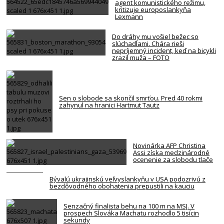
agent komunistického režimu,
kritizuje europoslankyňa
Lexmann
Do dráhy mu vošiel bežec so
slúchadlami. Chára rieši
nepríjemný incident, keď na bicykli
zrazil muža – FOTO
Sen o slobode sa skončil smrťou. Pred 40 rokmi
zahynul na hranici Hartmut Tautz
Novinárka AFP Christina
Assi získa medzinárodné
ocenenie za slobodu tlače
Bývalú ukrajinskú veľvyslankyňu v USA podozrivú z
bezdôvodného obohatenia prepustili na kauciu
Senzačný finalista behu na 100 m na MSJ. V
prospech Slováka Machatu rozhodlo 5 tisícin
sekundy