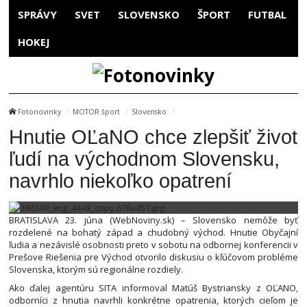
SPRÁVY
SVET
SLOVENSKO
ŠPORT
FUTBAL
HOKEJ
Fotonovinky
MOTOR šport
Slovensko
Hnutie OĽaNO chce zlepšiť život
ľudí na východnom Slovensku,
navrhlo niekoľko opatrení
BRATISLAVA 23. júna (WebNoviny.sk) – Slovensko nemôže byť
rozdelené na bohatý západ a chudobný východ. Hnutie Obyčajní
ľudia a nezávislé osobnosti preto v sobotu na odbornej konferencii v
Prešove Riešenia pre Východ otvorilo diskusiu o kľúčovom probléme
Slovenska, ktorým sú regionálne rozdiely.
Ako ďalej agentúru SITA informoval Matúš Bystriansky z OĽANO,
odborníci z hnutia navrhli konkrétne opatrenia, ktorých cieľom je