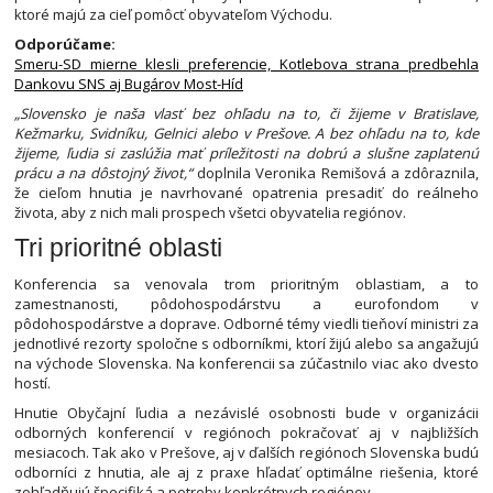
ktoré majú za cieľ pomôcť obyvateľom Východu.
Odporúčame:
Smeru-SD mierne klesli preferencie, Kotlebova strana predbehla
Dankovu SNS aj Bugárov Most-Híd
„Slovensko je naša vlasť bez ohľadu na to, či žijeme v Bratislave,
Kežmarku, Svidníku, Gelnici alebo v Prešove. A bez ohľadu na to, kde
žijeme, ľudia si zaslúžia mať príležitosti na dobrú a slušne zaplatenú
prácu a na dôstojný život,“
doplnila Veronika Remišová a zdôraznila,
že cieľom hnutia je navrhované opatrenia presadiť do reálneho
života, aby z nich mali prospech všetci obyvatelia regiónov.
Tri prioritné oblasti
Konferencia sa venovala trom prioritným oblastiam, a to
zamestnanosti, pôdohospodárstvu a eurofondom v
pôdohospodárstve a doprave. Odborné témy viedli tieňoví ministri za
jednotlivé rezorty spoločne s odborníkmi, ktorí žijú alebo sa angažujú
na východe Slovenska. Na konferencii sa zúčastnilo viac ako dvesto
hostí.
Hnutie Obyčajní ľudia a nezávislé osobnosti bude v organizácii
odborných konferencií v regiónoch pokračovať aj v najbližších
mesiacoch. Tak ako v Prešove, aj v ďalších regiónoch Slovenska budú
odborníci z hnutia, ale aj z praxe hľadať optimálne riešenia, ktoré
zohľadňujú špecifiká a potreby konkrétnych regiónov.