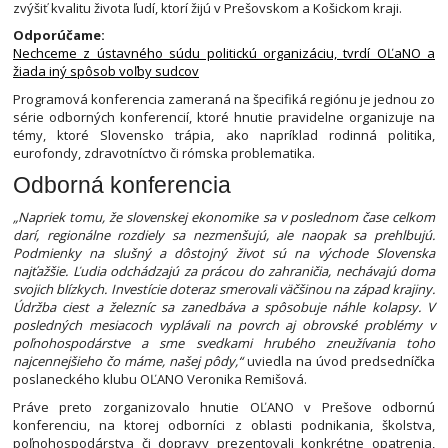
zvýšiť kvalitu života ľudí, ktorí žijú v Prešovskom a Košickom kraji.
Odporúčame:
Nechceme z ústavného súdu politickú organizáciu, tvrdí OĽaNO a
žiada iný spôsob voľby sudcov
Programová konferencia zameraná na špecifiká regiónu je jednou zo
série odborných konferencií, ktoré hnutie pravidelne organizuje na
témy, ktoré Slovensko trápia, ako napríklad rodinná politika,
eurofondy, zdravotníctvo či rómska problematika.
Odborná konferencia
„Napriek tomu, že slovenskej ekonomike sa v poslednom čase celkom
darí, regionálne rozdiely sa nezmenšujú, ale naopak sa prehlbujú.
Podmienky na slušný a dôstojný život sú na východe Slovenska
najťažšie. Ľudia odchádzajú za prácou do zahraničia, nechávajú doma
svojich blízkych. Investície doteraz smerovali väčšinou na západ krajiny.
Údržba ciest a železníc sa zanedbáva a spôsobuje náhle kolapsy. V
posledných mesiacoch vyplávali na povrch aj obrovské problémy v
poľnohospodárstve a sme svedkami hrubého zneužívania toho
najcennejšieho čo máme, našej pôdy,“
uviedla na úvod predsedníčka
poslaneckého klubu OĽANO Veronika Remišová.
Práve preto zorganizovalo hnutie OĽANO v Prešove odbornú
konferenciu, na ktorej odborníci z oblasti podnikania, školstva,
poľnohospodárstva či dopravy prezentovali konkrétne opatrenia,