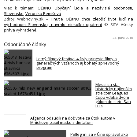
Viac k témam:
OĽaNO Obyčajní ľudia a nezávislé osobnosti
,
Slovensko
,
Veronika Remišová
Zdroj: Webnoviny.sk –
Hnutie OĽaNO chce zlepšiť život ľudí na
východnom Slovensku, navrhlo niekoľko opatrení
© SITA Všetky
práva vyhradené.
23. júna 2018
Odporúčané články
Letný filmový festival 4 živly prinesie filmy o
generačných vzťahoch aj bohatý sprievodný
program
Messi sa stal
historicky najlepším
strelcom Leagues
Cupu vďaka dvom
gólom do siete San
Luis
Afganca odsúdili na doživotie za útok autom v
Mníchove, zabil matku s dieťaťom
Pellegrini sa v Číne správal ako