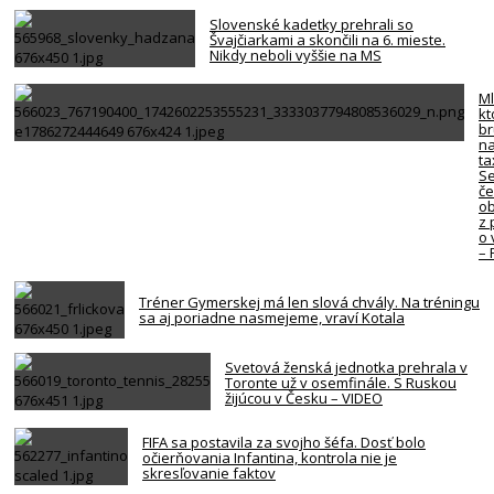
Slovenské kadetky prehrali so
Švajčiarkami a skončili na 6. mieste.
Nikdy neboli vyššie na MS
Ml
kt
br
na
ta
Se
če
ob
z 
o 
–
Tréner Gymerskej má len slová chvály. Na tréningu
sa aj poriadne nasmejeme, vraví Kotala
Svetová ženská jednotka prehrala v
Toronte už v osemfinále. S Ruskou
žijúcou v Česku – VIDEO
FIFA sa postavila za svojho šéfa. Dosť bolo
očierňovania Infantina, kontrola nie je
skresľovanie faktov