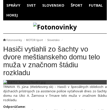
SPRÁVY
SVET
SLOVENSKO
ŠPORT
FUTBAL
HOKEJ
Fotonovinky
MOTOR šport
Slovensko
Hasiči vytiahli zo šachty vo
dvore meštianskeho domu telo
muža v značnom štádiu
rozkladu
TRNAVA 15. júna (WebNoviny.sk) – Hasiči v špeciálnych oblekoch a
dýchacích prístrojoch za asistencie polície vyťahovali dnes zo šachty
domu na Ulici A. Žarnova v Trnave telo muža v značnom štádiu
rozkladu.
Odporúčame: