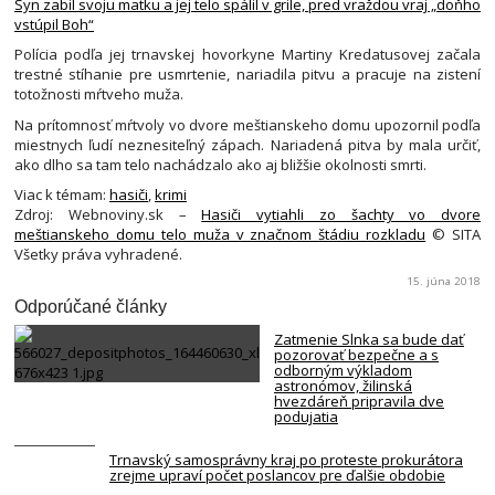
Syn zabil svoju matku a jej telo spálil v grile, pred vraždou vraj „doňho
vstúpil Boh“
Polícia podľa jej trnavskej hovorkyne Martiny Kredatusovej začala
trestné stíhanie pre usmrtenie, nariadila pitvu a pracuje na zistení
totožnosti mŕtveho muža.
Na prítomnosť mŕtvoly vo dvore meštianskeho domu upozornil podľa
miestnych ľudí neznesiteľný zápach. Nariadená pitva by mala určiť,
ako dlho sa tam telo nachádzalo ako aj bližšie okolnosti smrti.
Viac k témam:
hasiči
,
krimi
Zdroj: Webnoviny.sk –
Hasiči vytiahli zo šachty vo dvore
meštianskeho domu telo muža v značnom štádiu rozkladu
© SITA
Všetky práva vyhradené.
15. júna 2018
Odporúčané články
Zatmenie Slnka sa bude dať
pozorovať bezpečne a s
odborným výkladom
astronómov, žilinská
hvezdáreň pripravila dve
podujatia
Trnavský samosprávny kraj po proteste prokurátora
zrejme upraví počet poslancov pre ďalšie obdobie