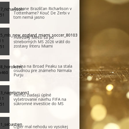
Zostane Brazílčan Richarlison v
Tottenhame? Kouč De Zerbi v
tom nemá jasno
Hviezdny Messi sa po
strieborných MS 2026 vrátil do
zostavy Interu Miami
Lavína na Broad Peaku sa stala
osudnou pre známeho Nirmala
Purju
Nemci žiadajú úplné
vyšetrovanie návrhu FIFA na
súkromné investície do MS
Ogier mal nehodu vo vysokej