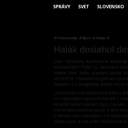
SPRÁVY
SVET
SLOVENSKO
Fotonovinky
Šport
Futbal
Halák dosiahol de
Líder Východnej konferencie Washingt
stretnutí.NEW YORK 22. decembra (WebN
bránke New Yorku Islanders znova doč
2015/2016. Tridsaťročný gólman v ponde
zvíťazili 5:2. V bezgólovej druhej tretine
„Ohrozovali sme súperovu bránku a puk 
sa v uplynulých zápasoch vytratili z naš
povedal tréner Islanders Jack Capuano. 
nich krajšia vianočná pauza. V akcii zno
v Denveri nad Coloradom 7:4. Slovenský
Maple Leafs a mal jeden mínusový bod.