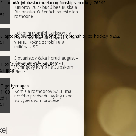
Majstrovstvá sveta mužov a
juniorov 2027 budú bez Ruska a
Bieloruska. O ženách sa ešte len
rozhodne
Celebrini tromfol Carlssona a
bude najlepšie plateným hráčom
v NHL. Ročne zarobí 18,8
milióna USD
Slovanistov čaká horúci august –
7 prípravných zápasov aj
tréningový kemp na Štrbskom
Plese
Komisia rozhodcov SZĽH má
nového predsedu. Vyšný uspel
vo výberovom procese
ej