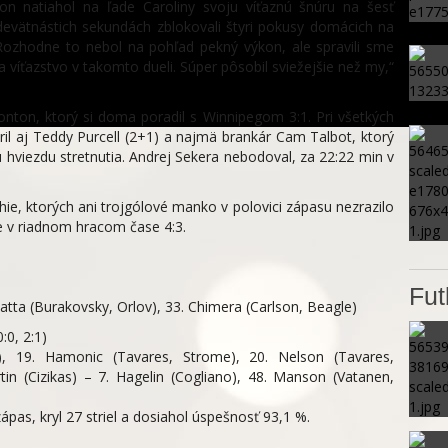
on natiahol na ľade Caroliny svoju víťaznú šnúru na šesť
h devätnástich sekundách zblokovali štyri pokusy domácich na
Rozhodne to nebol na pohľad pekný výkon, ale spravili sme
 víťazstvo v takomto dueli. Súper pôsobil sviežejšie než my,“
nton, ktorý si doma poradil s Winnipegom 3:1. Pri všetkých
aril aj Teddy Purcell (2+1) a najmä brankár Cam Talbot, ktorý
rvú hviezdu stretnutia. Andrej Sekera nebodoval, za 22:22 min v
lphie, ktorých ani trojgólové manko v polovici zápasu nezrazilo
te v riadnom hracom čase 4:3.
Fut
. Latta (Burakovsky, Orlov), 33. Chimera (Carlson, Beagle)
:0, 2:1)
as), 19. Hamonic (Tavares, Strome), 20. Nelson (Tavares,
tin (Cizikas) – 7. Hagelin (Cogliano), 48. Manson (Vatanen,
zápas, kryl 27 striel a dosiahol úspešnosť 93,1 %.