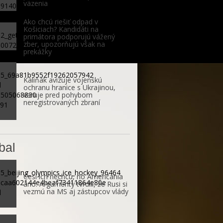
väzenia
Ako chcú riešiť odpad v
Košiciach? Kandidáti na
primátora podporujú vážený
zber, upozorňujú však na
prekážky
Kaliňák avizuje vojenskú
ochranu hranice s Ukrajinou,
varuje pred pohybom
neregistrovaných zbraní
bal
Česi ich nechcú, no Američania
áno. Argumenty tvrdili, že Rusi si
vezmú na MS aj zástupcov vlády