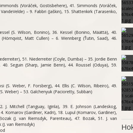
 Simmonds (Voráček, Gostisbehere), 41. Simmonds (Voráček,
VandeVelde) – 9. Fabbri (Jaškin), 15. Shattenkirk (Tarasenko,
Kessel (S. Wilson, Bonino), 36. Kessel (Bonino, Määttä), 40.
 (Hörnqvist, Matt Cullen) – 6. Wennberg (Ťutin, Saad), 46.
iederreiter), 51. Niederreiter (Coyle, Dumba) – 35. Jordie Benn
i), 40. Seguin (Sharp, Jamie Benn), 44. Roussel (Oduya), 59.
osi (S. Weber, F. Forsberg), 44. Ellis (C. Wilson, Ribeiro), 49.
n (S. Weber) – 53. Galchenyuk (Pacioretty, Subban)
2. J. Mitchell (Tanguay, Iginla), 39. E. Johnson (Landeskog,
14. Komarov (Gardiner, Kadri), 18. Lupul (Komarov, Gardiner),
Bozak (J. van Riemsdyk, Parenteau), 47. Bozak, 51. J. van
 (J. van Riemsdyk)
Hok
bod