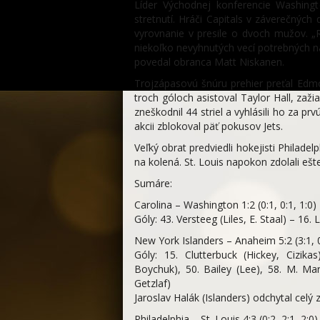
Líder Východnej konferencie Washingt
stretnutí. Hráči Capitals v záverečnýc
vyrovnanie v presile o dvoch mužov. „
niekoľko nevyhnutých vecí potrebných na
povedal obranca Matt Niskanen.
Trojzápasovú šnúru prehier preťal Edmo
troch góloch asistoval Taylor Hall, zaži
zneškodnil 44 striel a vyhlásili ho za p
akcii zblokoval päť pokusov Jets.
Veľký obrat predviedli hokejisti Philade
na kolená. St. Louis napokon zdolali eš
Sumáre:
Carolina – Washington 1:2 (0:1, 0:1, 1:0)
Góly: 43. Versteeg (Liles, E. Staal) – 16
New York Islanders – Anaheim 5:2 (3:1, 0
Góly: 15. Clutterbuck (Hickey, Cizik
Boychuk), 50. Bailey (Lee), 58. M. Mar
Getzlaf)
Jaroslav Halák (Islanders) odchytal celý 
Philadelphia – St. Louis 4:3 (0:2, 2:1, 2:0)