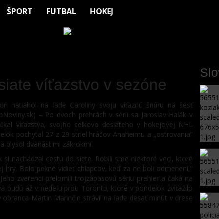
ŠPORT
FUTBAL
HOKEJ
Sl
siate víťazstvo v sezóne
on natiahol na ľade Caroliny svoju víťaznú šnúru na šesť
oviny.sk) – Po dvoch prehrách v sérii sa Jaroslav Halák v
kal víťazstva, svojho celkovo desiateho v hokejovej NHL
lok pochytal 27 z 29 striel hráčov Anaheimu a „ostrovania“
 sa blysol dvanástimi zákrokmi.
si nachádzal cestu do siete. Robili sme niektoré veci, ktoré
ej hry. Bolo pekné vidieť chlapcov, keď za ne boli odmenení,“
Jeho zverenci prelomili trojzápasovú sériu prehier a čaká na
va budú až v nedeľu proti Torontu, ktoré v pondelok zvíťazilo
 obranca Martin Marinčin strávil na ľade desať minút v drese