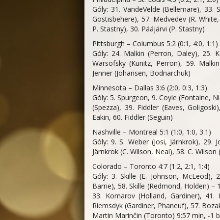
Góly: 31. VandeVelde (Bellemare), 33.
Gostisbehere), 57. Medvedev (R. White, 
P. Stastny), 30. Pääjärvi (P. Stastny)
Pittsburgh – Columbus 5:2 (0:1, 4:0, 1:1)
Góly: 24. Malkin (Perron, Daley), 25. 
Warsofsky (Kunitz, Perron), 59. Malkin
Jenner (Johansen, Bodnarchuk)
Minnesota – Dallas 3:6 (2:0, 0:3, 1:3)
Góly: 5. Spurgeon, 9. Coyle (Fontaine, N
(Spezza), 39. Fiddler (Eaves, Goligosk
Eakin, 60. Fiddler (Seguin)
Nashville – Montreal 5:1 (1:0, 1:0, 3:1)
Góly: 9. S. Weber (Josi, Järnkrok), 29. J
Järnkrok (C. Wilson, Neal), 58. C. Wilso
Colorado – Toronto 4:7 (1:2, 2:1, 1:4)
Góly: 3. Skille (E. Johnson, McLeod), 2
Barrie), 58. Skille (Redmond, Holden) – 
33. Komarov (Holland, Gardiner), 41. 
Riemsdyk (Gardiner, Phaneuf), 57. Bozak
Martin Marinčin (Toronto) 9:57 min, -1 