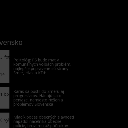
ovensko
Politológ: PS bude mať v
komunálnych voľbách problém,
najlepšie pripravené sú strany
Smer, Hlas a KDH
Karas sa pustil do Smeru aj
progresívcov. Hádajú sa o
peniaze, namiesto riešenia
problémov Slovenska
Mladík počas obecných slávností
napadol náčelníka obecnej
polície, hrozí mu až päť rokov