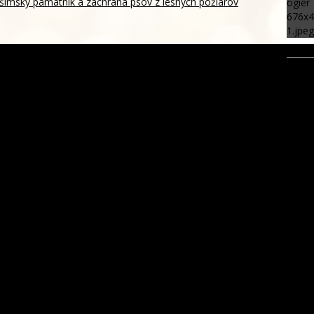
ošimský pamätník a záchrana psov z lesných požiarov
štátnych financií za nezákonné. Spor s ministerstvom podľa
reprezentácie
Lovestreame skúška tehotenského bruška, na festivale sa
 ženského zdravia
emenskí Húsíovia spustili raketové a dronové útoky, zabili
ajmenej 38 vládnych vojakov
ohrozil susedom, že „zhasne celý Perzský záliv“, pripravil
m cieľov
ada zachovanie Múzea rusínskej kultúry, podporili ju