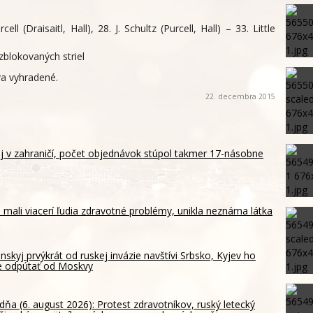
cell (Draisaitl, Hall), 28. J. Schultz (Purcell, Hall) – 33. Little
zblokovaných striel
va vyhradené.
22. decembra 2015
aj v zahraničí, počet objednávok stúpol takmer 17-násobne
 mali viacerí ľudia zdravotné problémy, unikla neznáma látka
nskyj prvýkrát od ruskej invázie navštívi Srbsko, Kyjev ho
e odpútať od Moskvy
dňa (6. august 2026): Protest zdravotníkov, ruský letecký