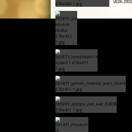
útok, hir
SFZ označil pozastavenie 
zväzu ohrozuje mládež aj 
Mužov čaká na 
tak otvorí téma
J
n
Irán p
zozna
Rusínska komunita ži