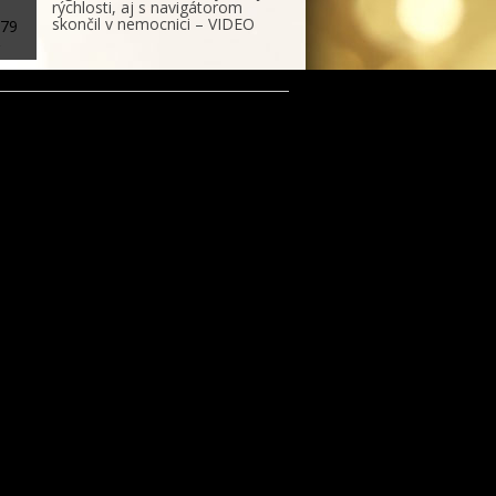
rýchlosti, aj s navigátorom
skončil v nemocnici – VIDEO