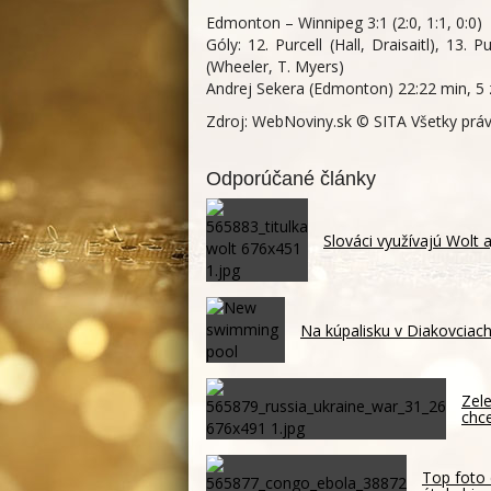
Edmonton – Winnipeg 3:1 (2:0, 1:1, 0:0)
Góly: 12. Purcell (Hall, Draisaitl), 13. Pur
(Wheeler, T. Myers)
Andrej Sekera (Edmonton) 22:22 min, 5 
Zdroj: WebNoviny.sk © SITA Všetky prá
Odporúčané články
Slováci využívajú Wolt 
Na kúpalisku v Diakovciach
Zele
chc
Top foto 