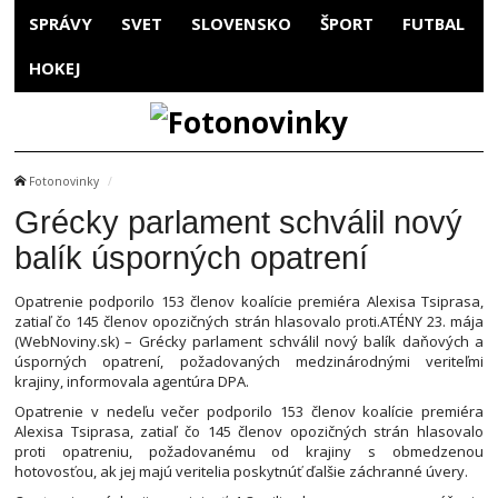
SPRÁVY
SVET
SLOVENSKO
ŠPORT
FUTBAL
HOKEJ
Fotonovinky
Grécky parlament schválil nový
balík úsporných opatrení
Opatrenie podporilo 153 členov koalície premiéra Alexisa Tsiprasa,
zatiaľ čo 145 členov opozičných strán hlasovalo proti.ATÉNY 23. mája
(WebNoviny.sk) – Grécky parlament schválil nový balík daňových a
úsporných opatrení, požadovaných medzinárodnými veriteľmi
krajiny, informovala agentúra DPA.
Opatrenie v nedeľu večer podporilo 153 členov koalície premiéra
Alexisa Tsiprasa, zatiaľ čo 145 členov opozičných strán hlasovalo
proti opatreniu, požadovanému od krajiny s obmedzenou
hotovosťou, ak jej majú veritelia poskytnúť ďalšie záchranné úvery.