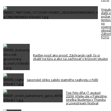
Vypuk
ďalší 
požiar
tentor
vo
vojen
obvod
Záhorí
FOTO
Radšej nosiť ako prosiť. Záchranár radí, čo si
zbaliť na túru a ako sa zachovať v krízovej situácii
Japonské slnko zabilo statného ragbystu z Fidži
Top foto dňa (7. august
2026): Včelie úle v Palestíne,
streľba študenta v Thajsku
a Lovestream festival