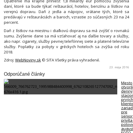
Opatrenie má krajine priniesť 1,8 miliardy eur pomocou zvýšenia
daní, ktoré sa bude týkať reštaurácií, hotelov, benzínu a lístkov na
verejnú dopravu. Daň z jedla a nápojov, vrátane tých, ktoré sa
predávajú v reštauráciách a baroch, vzrastie zo súčasných 23 na 24
percent.
Daň z lístkov na miestnu i diaľkovú dopravu sa má zvýšiť o rovnakú
sumu. Zvýšenie dane sa má vzťahovať aj na ďalšie tovary a služby,
ako napr. cigarety, služby pevnej telefónnej siete a platené televízne
služby. Poplatky za pobyty v gréckych hoteloch sa zvýšia od roku
2018.
Zdroj:
WebNoviny.sk
© SITA Všetky práva vyhradené.
23. mája 2016
Odporúčané články
Mesto
otvori
denný
stacio
prvýc
klient
zariad
pre
senio
privíta
polovi
august
FOTO