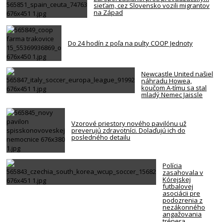
sieťam, cez Slovensko vozili migrantov
na Západ
Do 24 hodín z poľa na pulty COOP Jednoty
Newcastle United našiel
náhradu Howea,
koučom A-tímu sa stal
mladý Nemec Jaissle
Vzorové priestory nového pavilónu už
preverujú zdravotníci. Dolaďujú ich do
posledného detailu
Polícia
zasahovala v
Kórejskej
futbalovej
asociácii pre
podozrenia z
nezákonného
angažovania
trénera