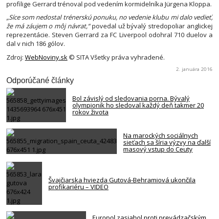
profilige Gerrard trénoval pod vedením kormidelníka Jürgena Kloppa.
„Síce som nedostal trénerskú ponuku, no vedenie klubu mi dalo vedieť,
že má záujem o môj návrat,“
povedal už bývalý stredopoliar anglickej
reprezentácie. Steven Gerrard za FC Liverpool odohral 710 duelov a
dal v nich 186 gólov.
Zdroj:
WebNoviny.sk
© SITA Všetky práva vyhradené.
2. januára 2016
Odporúčané články
Bol závislý od sledovania porna. Bývalý
olympionik ho sledoval každý deň takmer 20
rokov života
Na marockých sociálnych
sieťach sa šíria výzvy na ďalší
masový vstup do Ceuty
Švajčiarska hviezda Gutová-Behramiová ukončila
profikariéru – VIDEO
Europol zasiahol proti prevádzačským