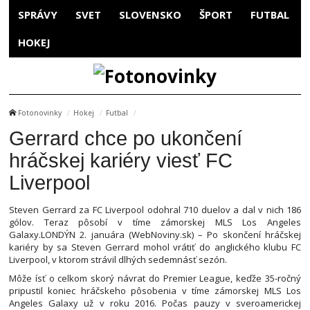
SPRÁVY
SVET
SLOVENSKO
ŠPORT
FUTBAL
HOKEJ
Fotonovinky
Hokej
Futbal
Gerrard chce po ukončení
hráčskej kariéry viesť FC
Liverpool
Steven Gerrard za FC Liverpool odohral 710 duelov a dal v nich 186
gólov. Teraz pôsobí v tíme zámorskej MLS Los Angeles
Galaxy.LONDÝN 2. januára (WebNoviny.sk) – Po skončení hráčskej
kariéry by sa Steven Gerrard mohol vrátiť do anglického klubu FC
Liverpool, v ktorom strávil dlhých sedemnásť sezón.
Môže ísť o celkom skorý návrat do Premier League, keďže 35-ročný
pripustil koniec hráčskeho pôsobenia v tíme zámorskej MLS Los
Angeles Galaxy už v roku 2016. Počas pauzy v sveroamerickej