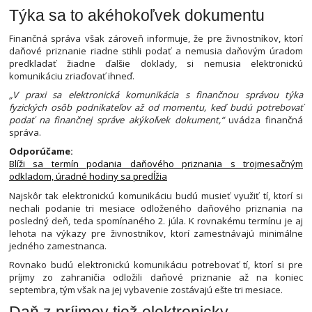
Týka sa to akéhokoľvek dokumentu
Finančná správa však zároveň informuje, že pre živnostníkov, ktorí
daňové priznanie riadne stihli podať a nemusia daňovým úradom
predkladať žiadne ďalšie doklady, si nemusia elektronickú
komunikáciu zriaďovať ihneď.
„V praxi sa elektronická komunikácia s finančnou správou týka
fyzických osôb podnikateľov až od momentu, keď budú potrebovať
podať na finančnej správe akýkoľvek dokument,“
uvádza finančná
správa.
Odporúčame:
Blíži sa termín podania daňového priznania s trojmesačným
odkladom, úradné hodiny sa predĺžia
Najskôr tak elektronickú komunikáciu budú musieť využiť tí, ktorí si
nechali podanie tri mesiace odloženého daňového priznania na
posledný deň, teda spomínaného 2. júla. K rovnakému termínu je aj
lehota na výkazy pre živnostníkov, ktorí zamestnávajú minimálne
jedného zamestnanca.
Rovnako budú elektronickú komunikáciu potrebovať tí, ktorí si pre
príjmy zo zahraničia odložili daňové priznanie až na koniec
septembra, tým však na jej vybavenie zostávajú ešte tri mesiace.
Daň z príjmov tiež elektronicky