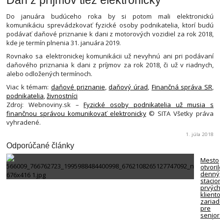
Do januára budúceho roka by si potom mali elektronickú
komunikáciu sprevádzkovať fyzické osoby podnikatelia, ktorí budú
podávať daňové priznanie k dani z motorových vozidiel za rok 2018,
kde je termín plnenia 31. januára 2019.
Rovnako sa elektronickej komunikácii už nevyhnú ani pri podávaní
daňového priznania k dani z príjmov za rok 2018, či už v riadnych,
alebo odložených termínoch.
Viac k témam:
daňové priznanie
,
daňový úrad
,
Finančná správa SR
,
podnikatelia
,
živnostníci
Zdroj: Webnoviny.sk –
Fyzické osoby podnikatelia už musia s
finančnou správou komunikovať elektronicky
© SITA Všetky práva
vyhradené.
1. júla 2018
Odporúčané články
Mesto
otvori
denný
stacio
prvýc
klient
zariad
pre
senio