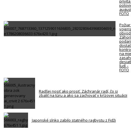
privíta
polovi
august
FOTO
Požiar
vojen
obvod
Záhorí
podari
dosta
kontro
na mie
zasah
desiat
ľudí –
FOTO
Radšej nosiť ako prosiť. Záchranár radí, čo si
zbaliť na túru a ako sa zachovať v krízovej situácii
Japonské slnko zabilo statného ragbystu z Fidži