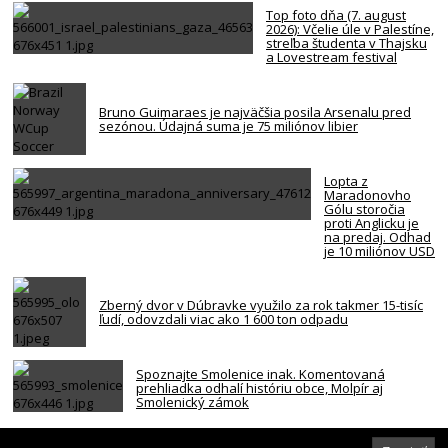
Top foto dňa (7. august
2026): Včelie úle v Palestíne,
streľba študenta v Thajsku
a Lovestream festival
Bruno Guimaraes je najväčšia posila Arsenalu pred
sezónou. Údajná suma je 75 miliónov libier
Lopta z
Maradonovho
Gólu storočia
proti Anglicku je
na predaj. Odhad
je 10 miliónov USD
Zberný dvor v Dúbravke využilo za rok takmer 15-tisíc
ľudí, odovzdali viac ako 1 600 ton odpadu
Spoznajte Smolenice inak. Komentovaná
prehliadka odhalí históriu obce, Molpír aj
Smolenický zámok
Za smrťou hráča NBA z Memphisu je kokaín a heroín.