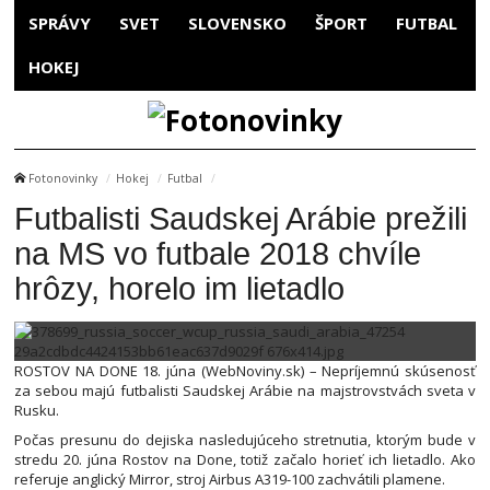
SPRÁVY
SVET
SLOVENSKO
ŠPORT
FUTBAL
HOKEJ
Fotonovinky
Hokej
Futbal
Futbalisti Saudskej Arábie prežili
na MS vo futbale 2018 chvíle
hrôzy, horelo im lietadlo
ROSTOV NA DONE 18. júna (WebNoviny.sk) – Nepríjemnú skúsenosť
za sebou majú futbalisti Saudskej Arábie na majstrovstvách sveta v
Rusku.
Počas presunu do dejiska nasledujúceho stretnutia, ktorým bude v
stredu 20. júna Rostov na Done, totiž začalo horieť ich lietadlo. Ako
referuje anglický Mirror, stroj Airbus A319-100 zachvátili plamene.