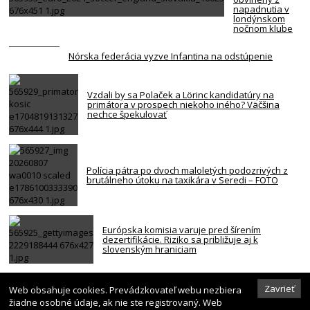
napadnutia v
londýnskom
nočnom klube
Nórska federácia vyzve Infantina na odstúpenie
Vzdali by sa Polaček a Lörinc kandidatúry na
primátora v prospech niekoho iného? Väčšina
nechce špekulovať
Polícia pátra po dvoch maloletých podozrivých z
brutálneho útoku na taxikára v Seredi – FOTO
Európska komisia varuje pred šírením
dezertifikácie. Riziko sa približuje aj k
slovenským hraniciam
Elon Musk vyzval na umlčanie prezidentskej
Zavrieť
Web obsahuje cookies. Prevádzkovateľ webu nezbiera
kandidátky francúzskych Zelených
žiadne osobné údaje, ak nie ste registrovaný. Web