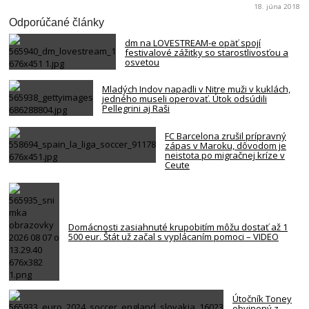
18. júna 2018
Odporúčané články
dm na LOVESTREAM-e opäť spojí
festivalové zážitky so starostlivosťou a
osvetou
Mladých Indov napadli v Nitre muži v kuklách,
jedného museli operovať. Útok odsúdili
Pellegrini aj Raši
FC Barcelona zrušil prípravný
zápas v Maroku, dôvodom je
neistota po migračnej kríze v
Ceute
Domácnosti zasiahnuté krupobitím môžu dostať až 1
500 eur. Štát už začal s vyplácaním pomoci – VIDEO
Útočník Toney
obvinený z