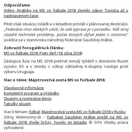
Odporúčame:
Video: Anglicko na MS vo futbale 2018 zlomilo odpor Tuniska až v
nadstavenom čase
Piloti však situáciu zvládli a s lietadlom pristáli v plánovanej destinácii.
„
Federácia chce všetkých uistiť, že celá výprava je v poriadku. Náš stroj
zasiahli technické problémy, počas ktorých zlyhal jeden z motorov
,“
uvádza sa v stanovisku národnej federácie Saudskej Arábie.
Zobraziť fotogalériu k článku:
MS vo futbale 2018: Piaty deň (18. júna 2018)
Zástupca Ázie na MS 2018 prehral minulý týždeň s domácimi Rusmi
vysoko 0:5 a v stredu v súboji základnej A-skupiny nastúpi proti
výberu Uruguaja.
Viac o téme: Majstrovstvá sveta MS vo futbale 2018:
Všeobecné informácie
Kompletný program a výsledky
Skupiny a nominácie tímov
Tabuľky skupín
Viac k témam:
futbal
,
Majstrovstvá sveta MS vo futbale 2018 v Rusku
Zdroj: Webnoviny.sk –
Futbalisti Saudskej Arábie prežili na MS vo
futbale 2018 chvíle hrôzy, horelo im lietadlo
© SITA Všetky práva
vyhradené.