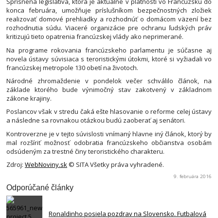
Sprísnená legislatíva, ktorá je aktuálne v platnosti vo Francúzsku do
konca februára, umožňuje príslušníkom bezpečnostných zložiek
realizovať domové prehliadky a rozhodnúť o domácom väzení bez
rozhodnutia súdu. Viaceré organizácie pre ochranu ľudských práv
kritizujú tieto opatrenia francúzskej vlády ako neprimerané.
Na programe rokovania francúzskeho parlamentu je súčasne aj
novela ústavy súvisiaca s teroristickými útokmi, ktoré si vyžiadali vo
francúzskej metropole 130 obetí na životoch.
Národné zhromaždenie v pondelok večer schválilo článok, na
základe ktorého bude výnimočný stav zakotvený v základnom
zákone krajiny.
Poslancov však v stredu čaká ešte hlasovanie o reforme celej ústavy
a následne sa rovnakou otázkou budú zaoberať aj senátori.
Kontroverzne je v tejto súvislosti vnímaný hlavne iný článok, ktorý by
mal rozšíriť možnosť odobratia francúzskeho občianstva osobám
odsúdeným za trestné činy teroristického charakteru.
Zdroj:
WebNoviny.sk
© SITA Všetky práva vyhradené.
9. februára 2016
Odporúčané články
Ronaldinho posiela pozdrav na Slovensko. Futbalová