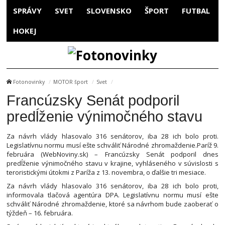
SPRÁVY
SVET
SLOVENSKO
ŠPORT
FUTBAL
HOKEJ
Fotonovinky
MOTOR šport
Svet
Francúzsky Senát podporil
predĺženie výnimočného stavu
Za návrh vlády hlasovalo 316 senátorov, iba 28 ich bolo proti.
Legislatívnu normu musí ešte schváliť Národné zhromaždenie.Paríž 9.
februára (WebNoviny.sk) – Francúzsky Senát podporil dnes
predĺženie výnimočného stavu v krajine, vyhláseného v súvislosti s
teroristickými útokmi z Paríža z 13. novembra, o ďalšie tri mesiace.
Za návrh vlády hlasovalo 316 senátorov, iba 28 ich bolo proti,
informovala tlačová agentúra DPA. Legislatívnu normu musí ešte
schváliť Národné zhromaždenie, ktoré sa návrhom bude zaoberať o
týždeň – 16. februára.