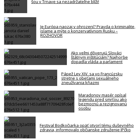
šou v Trnave sa nezadržateľne blíži!
Je Európa naozaj v ohrození? Pravda o kriminalite,
islame a mýte o konzervatívnom Rusku –
ROZHOVOR
Ako veľmi dôverujú Slováci
štátnym inštitúciám? Najhoršie
dopadla vláda a parlament
Pápež Lev XIV. sa vo Francúzsku
stretne s obeťami sexuálneho
zneužívania kňazmi
Maradonov masér opísal
legendu pred smrťou ako
bezmocnú a rezignovanú
osobu
Festival Bodkočiarka opäť otvorí tému duševného
zdravia, informovalo občianske združenie IPčko