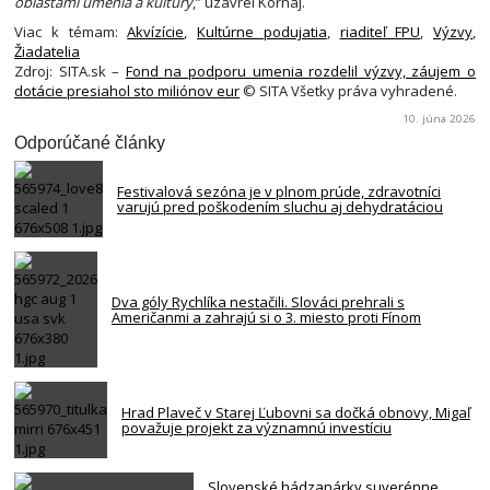
oblasťami umenia a kultúry
,” uzavrel Kornaj.
Viac k témam:
Akvízície
,
Kultúrne podujatia
,
riaditeľ FPU
,
Výzvy
,
Žiadatelia
Zdroj: SITA.sk –
Fond na podporu umenia rozdelil výzvy, záujem o
dotácie presiahol sto miliónov eur
© SITA Všetky práva vyhradené.
10. júna 2026
Odporúčané články
Festivalová sezóna je v plnom prúde, zdravotníci
varujú pred poškodením sluchu aj dehydratáciou
Dva góly Rychlíka nestačili. Slováci prehrali s
Američanmi a zahrajú si o 3. miesto proti Fínom
Hrad Plaveč v Starej Ľubovni sa dočká obnovy, Migaľ
považuje projekt za významnú investíciu
Slovenské hádzanárky suverénne