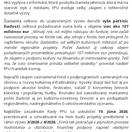
Ako vyplýva z informácií, ktoré poskytla Daniela Jahnová, ktorá má na
starosti styk z médiami, FPU eviduje veľký záujem o tohtoročné
dotačné výzvy.
Žiadatelia celkovo do uzatvorených výziev doručili
vyše päťtisíc
žiadostí
, celková požadovaná suma bola v objeme
viac ako 107
miliónov eur
. „
Minulý rok, od môjho nástupu do funkcie, sme začali
nastavovať procesy vo fonde tak, aby zdroje z fondu boli prístupné čo
najširšiemu okruhu žiadateľov, od veľkých kultúrnych inštitúcií až po
menšie regionálne projekty. Počet žiadostí aj celkový objem
požadovaných prostriedkov presahujúci 107 miliónov eur potvrdzujú,
že záujem o podporu kultúry na Slovensku je mimoriadne vysoký. Teší
ma, že toto smerovanie prináša viditeľné výsledky
,“ povedal riaditeľ
FPU František Kornaj.
Najväčší záujem zaznamenal Fond v podprogramoch zameraných na
obnovu a rozvoj kultúrnej infraštruktúry. Vysoký dopyt tiež bol aj po
podpore akvizícií knižníc, festivalov, súťaží či koncertnej činnosti
klasickej i populárnej hudby. Rovnako bol zaevidovaný markantný
počet žiadostí aj pri kultúrno-osvetovej činnosti a pri podujatiach
regionálneho, nadregionálneho či celoslovenského významu.
Najbližšie zasadnutie Rady FPU sa uskutoční
10. júna 2026
,
prerokované a schvaľované na ňom budú projekty predložené v
rámci výziev
3/2026
a
4/2026
. „
Fond tak pokračuje v plynulom procese
hodnotenia a distribúcie finančnej podpory naprieč všetkými