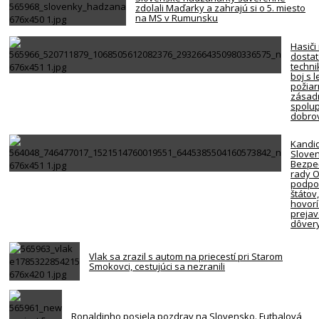
zdolali Maďarky a zahrajú si o 5. miesto
na MS v Rumunsku
Hasiči
dosta
techni
boj s 
požiar
zásadn
spolup
dobro
Kandi
Slove
Bezpe
rady 
podpor
štátov
hovorí
preja
dôver
Vlak sa zrazil s autom na priecestí pri Starom
Smokovci, cestujúci sa nezranili
Ronaldinho posiela pozdrav na Slovensko. Futbalová